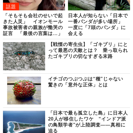
話題
「そもそも会社のせいで起
日本人が知らない「日本で
きた人災」 イオンモール
一番パンダが多い場所」
事故被害者の親族が慟哭の
一度に「7頭のパンダ」に
証言 「最後の言葉は…」
会える
【戦慄の寄生虫】「ゴキブリ」にと
って最悪の天敵とは？ 乗っ取られ
たゴキブリの切なすぎる末路
イチゴのつぶつぶは“種”じゃない
驚きの「意外な正体」とは
「日本で最も孤立した島」に日本人
20人が移住したワケ “インドア派
の鳥類学者”が上陸調査――真相に
迫る