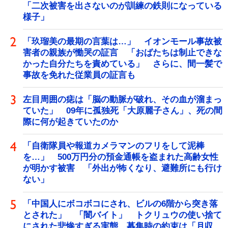
「二次被害を出さないのが訓練の鉄則になっている
様子」
「玖瑠美の最期の言葉は…」 イオンモール事故被
害者の親族が慟哭の証言 「おばたちは制止できな
かった自分たちを責めている」 さらに、間一髪で
事故を免れた従業員の証言も
左目周囲の痣は「脳の動脈が破れ、その血が溜まっ
ていた」 09年に孤独死「大原麗子さん」、死の間
際に何が起きていたのか
「自衛隊員や報道カメラマンのフリをして泥棒
を…」 500万円分の預金通帳を盗まれた高齢女性
が明かす被害 「外出が怖くなり、避難所にも行け
ない」
「中国人にボコボコにされ、ビルの6階から突き落
とされた」 「闇バイト」 トクリュウの使い捨て
にされた悲惨すぎる実態 募集時の約束は「月収