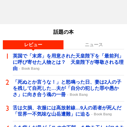
話題の本
レビュー
ニュース
英国で「末席」を用意された天皇陛下を「最前列」
に呼び寄せた人物とは？ 天皇陛下が尊敬される理
由
Book Bang
「死ぬとか言うな！」と怒鳴った日、妻は2人の子
を残して自死した…夫が「自分の犯した罪や愚か
さ」に向き合う魂の一冊
Book Bang
舌は欠損、衣服には高放射線…9人の若者が死んだ
「世界一不気味な山岳遭難」に迫る
Book Bang