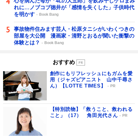
心を病んだ母が「4Lの大五郎」を飲み干しゲロまみ
れに…ノブコブ徳井が「感情を失くした」子供時代
を明かす
Book Bang
事故物件住みます芸人・松原タニシがいわくつきの
部屋を大公開 漫画家・清野とおるが聞いた衝撃の
体験とは？
Book Bang
おすすめ
創作にもリフレッシュにもガムを愛
用（ジャズピアニスト 山中千尋さ
ん）【LOTTE TIMES】
PR
【特別読物】「救うこと、救われる
こと」（17） 角田光代さん
PR