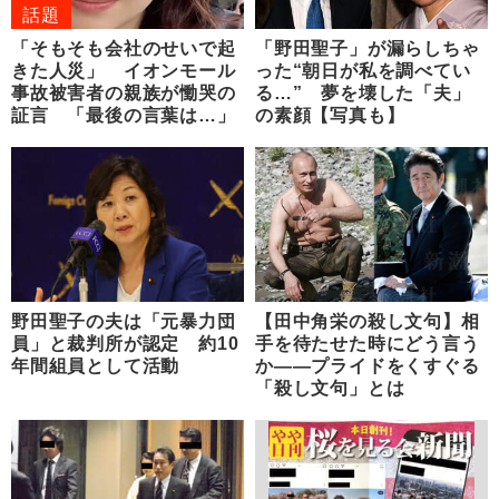
話題
「そもそも会社のせいで起
「野田聖子」が漏らしちゃ
きた人災」 イオンモール
った“朝日が私を調べてい
事故被害者の親族が慟哭の
る…” 夢を壊した「夫」
証言 「最後の言葉は…」
の素顔【写真も】
野田聖子の夫は「元暴力団
【田中角栄の殺し文句】相
員」と裁判所が認定 約10
手を待たせた時にどう言う
年間組員として活動
か――プライドをくすぐる
「殺し文句」とは