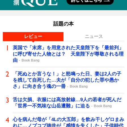
話題の本
レビュー
ニュース
英国で「末席」を用意された天皇陛下を「最前列」
に呼び寄せた人物とは？ 天皇陛下が尊敬される理
由
Book Bang
「死ぬとか言うな！」と怒鳴った日、妻は2人の子
を残して自死した…夫が「自分の犯した罪や愚か
さ」に向き合う魂の一冊
Book Bang
舌は欠損、衣服には高放射線…9人の若者が死んだ
「世界一不気味な山岳遭難」に迫る
Book Bang
心を病んだ母が「4Lの大五郎」を飲み干しゲロまみ
れに…ノブコブ徳井が「感情を失くした」子供時代