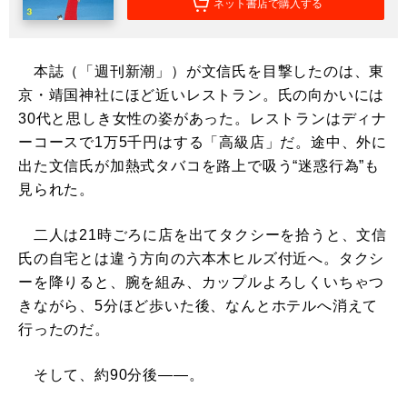
ネット書店で購入する
本誌（「週刊新潮」）が文信氏を目撃したのは、東
京・靖国神社にほど近いレストラン。氏の向かいには
30代と思しき女性の姿があった。レストランはディナ
ーコースで1万5千円はする「高級店」だ。途中、外に
出た文信氏が加熱式タバコを路上で吸う“迷惑行為”も
見られた。
二人は21時ごろに店を出てタクシーを拾うと、文信
氏の自宅とは違う方向の六本木ヒルズ付近へ。タクシ
ーを降りると、腕を組み、カップルよろしくいちゃつ
きながら、5分ほど歩いた後、なんとホテルへ消えて
行ったのだ。
そして、約90分後――。