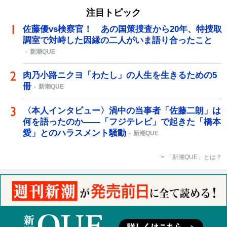
注目トピック
佐藤優vs検察官！ あの国策捜査から20年、特捜取
調室で対峙した因縁の二人がいま語り合ったこと
新潮QUE
肉乃小路ニクヨ「わたし」の人生を生きるための5
冊
新潮QUE
〈本人インタビュー〉渦中の当事者「佐藤二朗」は
何を語ったのか――「フジテレビ」で起きた「橋本
愛」とのハラスメント騒動
新潮QUE
「新潮QUE」とは？