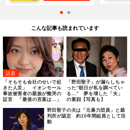
こんな記事も読まれています
話題
「そもそも会社のせいで起
「野田聖子」が漏らしちゃ
きた人災」 イオンモール
った“朝日が私を調べてい
事故被害者の親族が慟哭の
る…” 夢を壊した「夫」
証言 「最後の言葉は…」
の素顔【写真も】
野田聖子の夫は「元暴力団員」と裁
判所が認定 約10年間組員として活
動