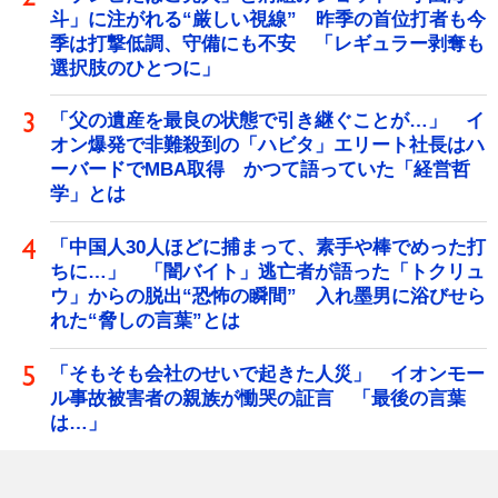
斗」に注がれる“厳しい視線” 昨季の首位打者も今
季は打撃低調、守備にも不安 「レギュラー剥奪も
選択肢のひとつに」
「父の遺産を最良の状態で引き継ぐことが…」 イ
オン爆発で非難殺到の「ハビタ」エリート社長はハ
ーバードでMBA取得 かつて語っていた「経営哲
学」とは
「中国人30人ほどに捕まって、素手や棒でめった打
ちに…」 「闇バイト」逃亡者が語った「トクリュ
ウ」からの脱出“恐怖の瞬間” 入れ墨男に浴びせら
れた“脅しの言葉”とは
「そもそも会社のせいで起きた人災」 イオンモー
ル事故被害者の親族が慟哭の証言 「最後の言葉
は…」