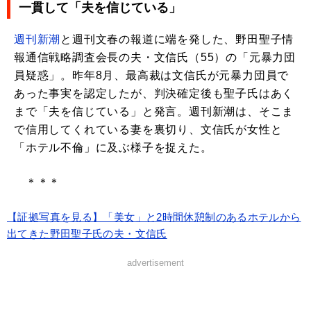
一貫して「夫を信じている」
週刊新潮
と週刊文春の報道に端を発した、野田聖子情
報通信戦略調査会長の夫・文信氏（55）の「元暴力団
員疑惑」。昨年8月、最高裁は文信氏が元暴力団員で
あった事実を認定したが、判決確定後も聖子氏はあく
まで「夫を信じている」と発言。週刊新潮は、そこま
で信用してくれている妻を裏切り、文信氏が女性と
「ホテル不倫」に及ぶ様子を捉えた。
＊＊＊
【証拠写真を見る】「美女」と2時間休憩制のあるホテルから
出てきた野田聖子氏の夫・文信氏
advertisement