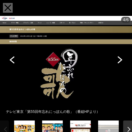
4/6
テレビ東京「第55回年忘れにっぽんの歌」（番組HPより）