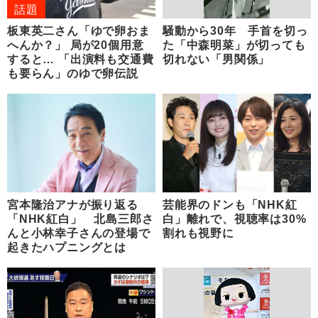
話題
板東英二さん「ゆで卵おま
騒動から30年 手首を切っ
へんか？」 局が20個用意
た「中森明菜」が切っても
すると… 「出演料も交通費
切れない「男関係」
も要らん」のゆで卵伝説
宮本隆治アナが振り返る
芸能界のドンも「NHK紅
「NHK紅白」 北島三郎さ
白」離れで、視聴率は30%
んと小林幸子さんの登場で
割れも視野に
起きたハプニングとは