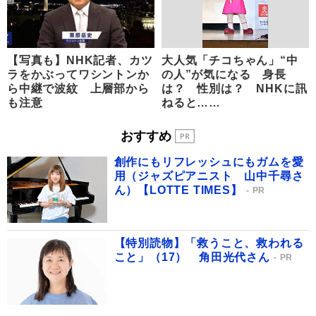
【写真も】NHK記者、カツ
大人気「チコちゃん」“中
ラをかぶってワシントンか
の人”が気になる 身長
ら中継で波紋 上層部から
は？ 性別は？ NHKに訊
も注意
ねると……
おすすめ
創作にもリフレッシュにもガムを愛
用（ジャズピアニスト 山中千尋さ
ん）【LOTTE TIMES】
PR
【特別読物】「救うこと、救われる
こと」（17） 角田光代さん
PR