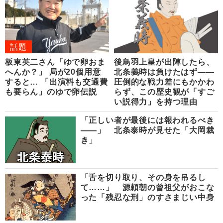
話題
板東英二さん「ゆで卵おま
後鳥羽上皇が出陣したら、
へんか？」 局が20個用意
北条義時は負けたはず――
すると… 「出演料も交通費
圧倒的な戦力差にもかかわ
も要らん」のゆで卵伝説
らず、この歴史観が「すご
い説得力」を持つ理由
「正しい者が最後には報われるべき
――」 北条泰時が見せた「大岡裁
き」
「舌を切り取り、その身を吊るし
て……」 源頼朝の曾祖父がおこな
った「残忍な刑」のすさまじい中身