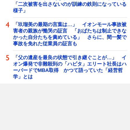
「二次被害を出さないのが訓練の鉄則になっている
様子」
「玖瑠美の最期の言葉は…」 イオンモール事故被
害者の親族が慟哭の証言 「おばたちは制止できな
かった自分たちを責めている」 さらに、間一髪で
事故を免れた従業員の証言も
「父の遺産を最良の状態で引き継ぐことが…」 イ
オン爆発で非難殺到の「ハビタ」エリート社長はハ
ーバードでMBA取得 かつて語っていた「経営哲
学」とは