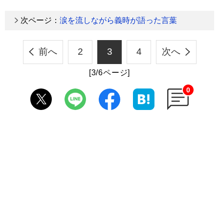
次ページ：
涙を流しながら義時が語った言葉
前へ
2
3
4
次へ
[3/6ページ]
0