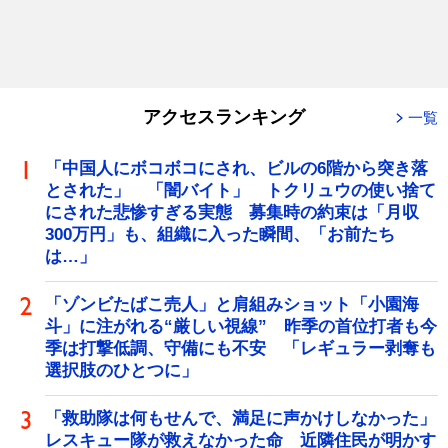
アクセスランキング
一覧
「中国人にボコボコにされ、ビルの6階から突き落
とされた」 「闇バイト」 トクリュウの使い捨て
にされた悲惨すぎる実態 募集時の約束は「月収
300万円」も、組織に入った瞬間、「お前たち
は…」
「ゾンビたばこ売人」と肩組みショット「小園海
斗」に注がれる“厳しい視線” 昨季の首位打者も今
季は打撃低調、守備にも不安 「レギュラー剥奪も
選択肢のひとつに」
「救助隊は何もせんで、満足に声かけしなかった」
レスキュー隊が救えなかった命 近隣住民が明かす