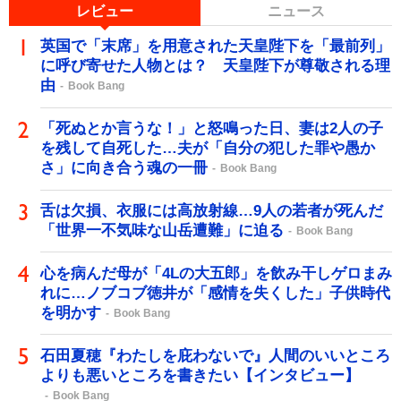
レビュー
ニュース
英国で「末席」を用意された天皇陛下を「最前列」
に呼び寄せた人物とは？ 天皇陛下が尊敬される理
由
Book Bang
「死ぬとか言うな！」と怒鳴った日、妻は2人の子
を残して自死した…夫が「自分の犯した罪や愚か
さ」に向き合う魂の一冊
Book Bang
舌は欠損、衣服には高放射線…9人の若者が死んだ
「世界一不気味な山岳遭難」に迫る
Book Bang
心を病んだ母が「4Lの大五郎」を飲み干しゲロまみ
れに…ノブコブ徳井が「感情を失くした」子供時代
を明かす
Book Bang
石田夏穂『わたしを庇わないで』人間のいいところ
よりも悪いところを書きたい【インタビュー】
Book Bang