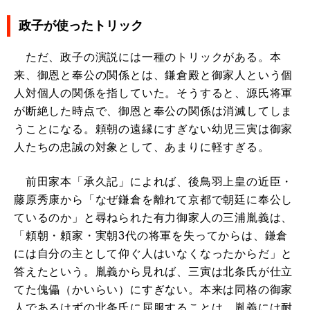
政子が使ったトリック
ただ、政子の演説には一種のトリックがある。本
来、御恩と奉公の関係とは、鎌倉殿と御家人という個
人対個人の関係を指していた。そうすると、源氏将軍
が断絶した時点で、御恩と奉公の関係は消滅してしま
うことになる。頼朝の遠縁にすぎない幼児三寅は御家
人たちの忠誠の対象として、あまりに軽すぎる。
前田家本「承久記」によれば、後鳥羽上皇の近臣・
藤原秀康から「なぜ鎌倉を離れて京都で朝廷に奉公し
ているのか」と尋ねられた有力御家人の三浦胤義は、
「頼朝・頼家・実朝3代の将軍を失ってからは、鎌倉
には自分の主として仰ぐ人はいなくなったからだ」と
答えたという。胤義から見れば、三寅は北条氏が仕立
てた傀儡（かいらい）にすぎない。本来は同格の御家
人であるはずの北条氏に屈服することは、胤義には耐