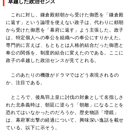
卓越した政治センス
これに対し、鎌倉殿頼朝から受けた御恩を「鎌倉殿
に返す」という論理を使えない政子は、代わりに頼朝
から受けた御恩を「幕府に返す」よう主張した。政子
は、特定個人への奉公を組織への奉公にすりかえた。
専門的に言えば、もともとは人格的結合だった御恩と
奉公の関係を、制度的結合に変えたのである。ここに
政子の卓越した政治センスが見てとれる。
このあたりの機微がドラマではどう表現されるの
か、注目である。
ところで、後鳥羽上皇に討伐の対象として名指しさ
れた北条義時は、朝廷に逆らう「朝敵」になることを
恐れてはいなかったのだろうか。歴史物語「増鏡」
は、幕府軍出撃の経過について、興味深い逸話を載せ
ている。以下に示そう。