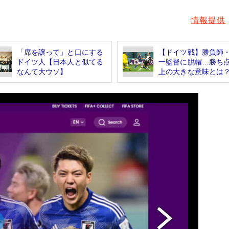
情報提供
「席を譲って」と口にする
【ドイツ戦】勝負師
ドイツ人【日本人と似てる
一監督に脱帽…勝ち点
なんて大ウソ】
上の大きな意味とは