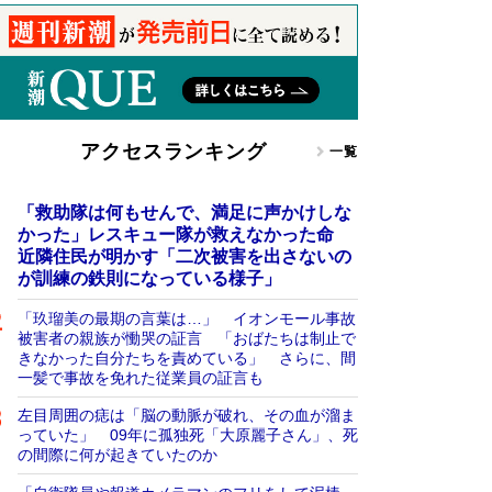
アクセスランキング
一覧
「救助隊は何もせんで、満足に声かけしな
かった」レスキュー隊が救えなかった命
近隣住民が明かす「二次被害を出さないの
が訓練の鉄則になっている様子」
「玖瑠美の最期の言葉は…」 イオンモール事故
被害者の親族が慟哭の証言 「おばたちは制止で
きなかった自分たちを責めている」 さらに、間
一髪で事故を免れた従業員の証言も
左目周囲の痣は「脳の動脈が破れ、その血が溜ま
っていた」 09年に孤独死「大原麗子さん」、死
の間際に何が起きていたのか