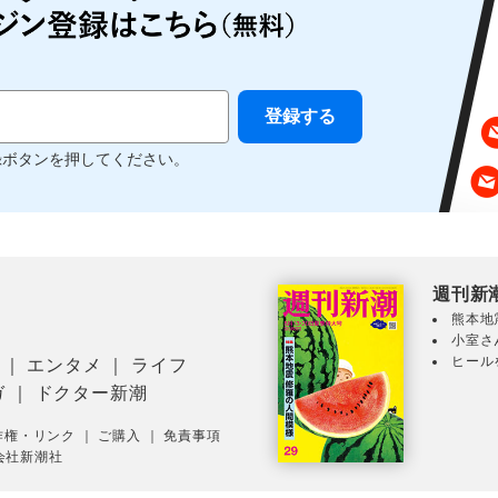
録ボタンを押してください。
週刊新
熊本地
小室さ
ヒール
｜
エンタメ
｜
ライフ
ガ
｜
ドクター新潮
作権・リンク
｜
ご購入
｜
免責事項
会社新潮社