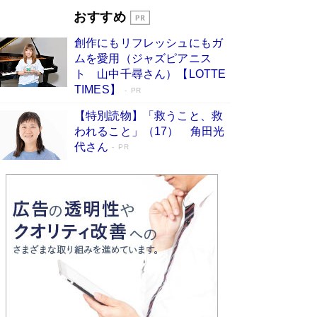
Book Bang
おすすめ
和田秀樹の70代、80代向け新書がベスト3を独
創作にもリフレッシュにもガ
占 上半期1位にも選出［新書ベストセラー］
ムを愛用（ジャズピアニス
Book Bang
ト 山中千尋さん）【LOTTE
TIMES】
PR
【特別読物】「救うこと、救
われること」（17） 角田光
代さん
PR