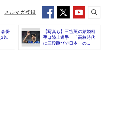
メルマガ登録
・森保
【写真も】三笘薫の結婚相
3以
手は陸上選手 「高校時代
？
に三段跳びで日本一の...