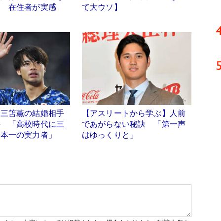
ソ 在住者が実感
て大ウソ】
】三笘薫の結婚相手
【アスリートから学ぶ】人前
手 「高校時代に三
であがらない秘訣 「第一声
日本一の実力者」
はゆっくりと」