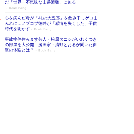
だ「世界一不気味な山岳遭難」に迫る
Book Bang
心を病んだ母が「4Lの大五郎」を飲み干しゲロま
みれに…ノブコブ徳井が「感情を失くした」子供
時代を明かす
Book Bang
事故物件住みます芸人・松原タニシがいわくつき
の部屋を大公開 漫画家・清野とおるが聞いた衝
撃の体験とは？
Book Bang
追悼・東野圭吾さん 週間ベストセラーラ
ンキングに『容疑者Xの献身』『白夜行』
など代表作が並ぶ［文庫ベストセラー］
Book Bang
73歳でも働くしかない 「老後レス時代」に交通
誘導員の独白が話題
Book Bang
「なんで？ そんな馬鹿な……」90歳になった作
家・阿刀田高さんが、ひとり暮らしの生活を明か
す
Book Bang
竹内由恵の前に現れた「テレビ観ないんだよね
ぇ」という男性…夫を選んでテレ朝退社したワケ