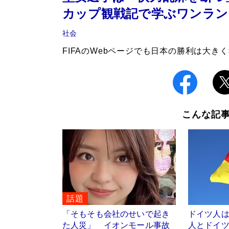
カップ観戦記で学ぶワンラン
社会
FIFAのWebページでも日本の勝利は大き
こんな記
話題
「そもそも会社のせいで起き
ドイツ人
た人災」 イオンモール事故
人とドイ