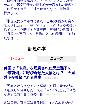
「自衛隊員や報道カメラマンのフリをして泥棒
を…」 500万円分の預金通帳を盗まれた高齢女
性が明かす被害 「外出が怖くなり、避難所にも
行けない」
「中国人にボコボコにされ、ビルの6階から突き
落とされた」 「闇バイト」 トクリュウの使い
捨てにされた悲惨すぎる実態 募集時の約束は
「月収300万円」も、組織に入った瞬間、「お前
たちは…」
話題の本
レビュー
ニュース
英国で「末席」を用意された天皇陛下を
「最前列」に呼び寄せた人物とは？ 天皇
陛下が尊敬される理由
Book Bang
「死ぬとか言うな！」と怒鳴った日、妻は2人の
子を残して自死した…夫が「自分の犯した罪や愚
かさ」に向き合う魂の一冊
Book Bang
舌は欠損、衣服には高放射線…9人の若者が死ん