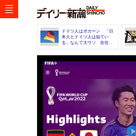
ドイツ人はポカーン 「日
本人とドイツ人は似てい
る」なんて大ウソ 在住...