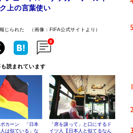
ク上の言葉使い
く報じられた （画像：FIFA公式サイトより）
0
事も読まれています
はポカーン 「日本
「席を譲って」と口にするド
ツ人は似ている」な
イツ人【日本人と似てるなん