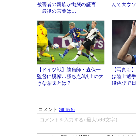
被害者の親族が慟哭の証言
んて大ウ
「最後の言葉は…」
【ドイツ戦】勝負師・森保一
【写真も
監督に脱帽…勝ち点3以上の大
は陸上選
きな意味とは？
段跳びで