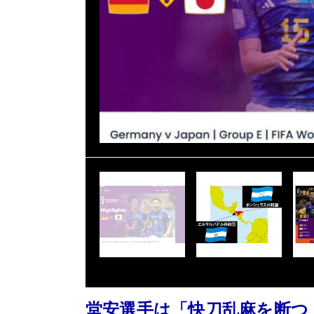
堂安選手は「快刀乱麻を断つ