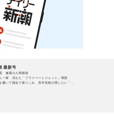
潮 最新号
震 修羅の人間模様
ん一家 消えた「プライベートジェット」帰国
を履いて国会で座りこみ 高市首相が隠したい「...