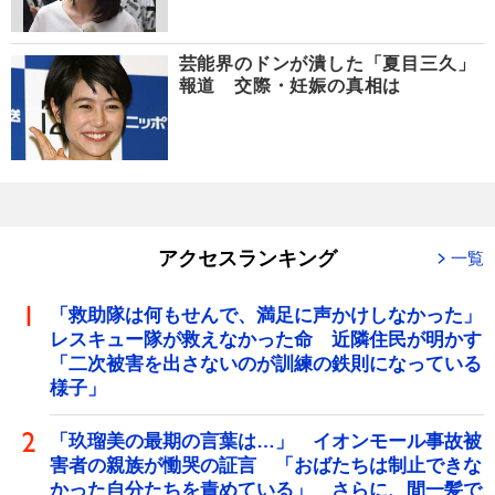
芸能界のドンが潰した「夏目三久」
報道 交際・妊娠の真相は
アクセスランキング
一覧
「救助隊は何もせんで、満足に声かけしなかった」
レスキュー隊が救えなかった命 近隣住民が明かす
「二次被害を出さないのが訓練の鉄則になっている
様子」
「玖瑠美の最期の言葉は…」 イオンモール事故被
害者の親族が慟哭の証言 「おばたちは制止できな
かった自分たちを責めている」 さらに、間一髪で