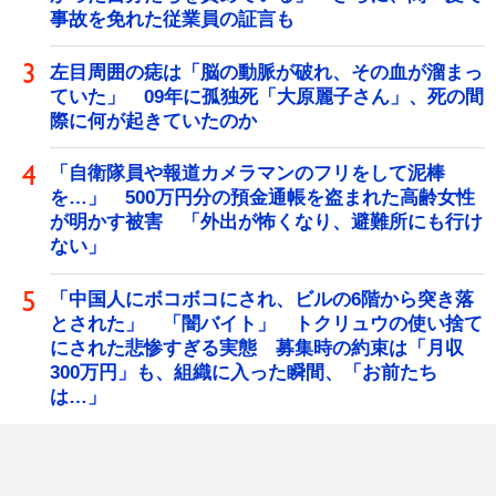
事故を免れた従業員の証言も
左目周囲の痣は「脳の動脈が破れ、その血が溜まっ
ていた」 09年に孤独死「大原麗子さん」、死の間
際に何が起きていたのか
「自衛隊員や報道カメラマンのフリをして泥棒
を…」 500万円分の預金通帳を盗まれた高齢女性
が明かす被害 「外出が怖くなり、避難所にも行け
ない」
「中国人にボコボコにされ、ビルの6階から突き落
とされた」 「闇バイト」 トクリュウの使い捨て
にされた悲惨すぎる実態 募集時の約束は「月収
300万円」も、組織に入った瞬間、「お前たち
は…」