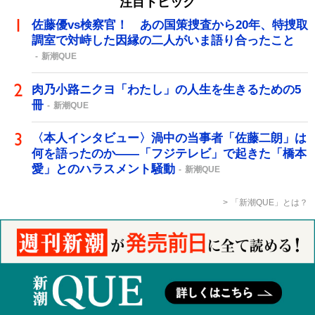
注目トピック
佐藤優vs検察官！ あの国策捜査から20年、特捜取
調室で対峙した因縁の二人がいま語り合ったこと
新潮QUE
肉乃小路ニクヨ「わたし」の人生を生きるための5
冊
新潮QUE
〈本人インタビュー〉渦中の当事者「佐藤二朗」は
何を語ったのか――「フジテレビ」で起きた「橋本
愛」とのハラスメント騒動
新潮QUE
「新潮QUE」とは？