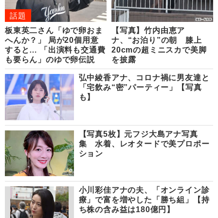
話題
板東英二さん「ゆで卵おま
【写真】竹内由恵ア
へんか？」 局が20個用意
ナ、“お泊り”の朝 膝上
すると… 「出演料も交通費
20cmの超ミニスカで美脚
も要らん」のゆで卵伝説
を披露
弘中綾香アナ、コロナ禍に男友達と
「宅飲み“密”パーティー」【写真
も】
【写真5枚】元フジ大島アナ写真
集 水着、レオタードで美プロポー
ション
小川彩佳アナの夫、「オンライン診
療」で富を増やした「勝ち組」【持
ち株の含み益は180億円】