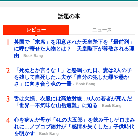
話題の本
レビュー
ニュース
英国で「末席」を用意された天皇陛下を「最前列」
に呼び寄せた人物とは？ 天皇陛下が尊敬される理
由
Book Bang
「死ぬとか言うな！」と怒鳴った日、妻は2人の子
を残して自死した…夫が「自分の犯した罪や愚か
さ」に向き合う魂の一冊
Book Bang
舌は欠損、衣服には高放射線…9人の若者が死んだ
「世界一不気味な山岳遭難」に迫る
Book Bang
心を病んだ母が「4Lの大五郎」を飲み干しゲロまみ
れに…ノブコブ徳井が「感情を失くした」子供時代
を明かす
Book Bang