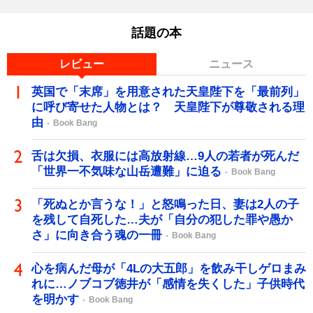
話題の本
レビュー
ニュース
英国で「末席」を用意された天皇陛下を「最前列」
に呼び寄せた人物とは？ 天皇陛下が尊敬される理
由
Book Bang
舌は欠損、衣服には高放射線…9人の若者が死んだ
「世界一不気味な山岳遭難」に迫る
Book Bang
「死ぬとか言うな！」と怒鳴った日、妻は2人の子
を残して自死した…夫が「自分の犯した罪や愚か
さ」に向き合う魂の一冊
Book Bang
心を病んだ母が「4Lの大五郎」を飲み干しゲロまみ
れに…ノブコブ徳井が「感情を失くした」子供時代
を明かす
Book Bang