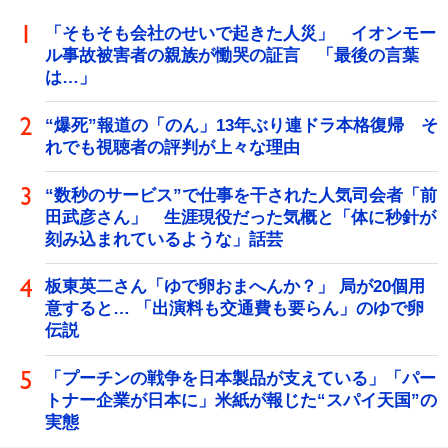
「そもそも会社のせいで起きた人災」 イオンモー
ル事故被害者の親族が慟哭の証言 「最後の言葉
は…」
“爆死”報道の「のん」13年ぶり連ドラ本格復帰 そ
れでも視聴者の評判が上々な理由
“数秒のサービス”で仕事を干された人気司会者「前
田武彦さん」 生涯現役だった気概と「体に秒針が
刻み込まれているような」話芸
板東英二さん「ゆで卵おまへんか？」 局が20個用
意すると… 「出演料も交通費も要らん」のゆで卵
伝説
「プーチンの戦争を日本製品が支えている」「パー
トナー企業が日本に」米紙が報じた“スパイ天国”の
実態