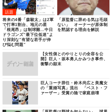
話題
将来の4番「森駿太」は2軍
「原監督に辞める気は毛頭
で打率1割台、地元の星
ない」 オーナーが原体制
「根尾昂」は制球難…中日
を黙認する理由を解説
ドラゴンズ“最下位低迷”よ
り深刻な“有望な若手が伸
び悩む問題”
【女性側とのやりとりの全容を公
開】巨人・坂本勇人かみつき事件、
衝撃の顛末
巨人コーチ辞任・鈴木尚広と美魔女
の「重婚写真」流出 「ベスト・フ
ァーザー」受賞の陰で家庭崩壊
「原監督は野球を知らない」 球界