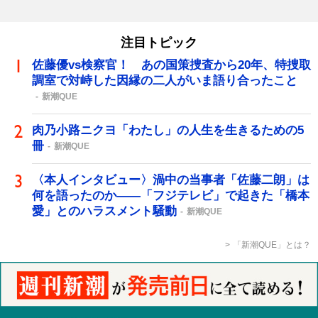
注目トピック
佐藤優vs検察官！ あの国策捜査から20年、特捜取
調室で対峙した因縁の二人がいま語り合ったこと
新潮QUE
肉乃小路ニクヨ「わたし」の人生を生きるための5
冊
新潮QUE
〈本人インタビュー〉渦中の当事者「佐藤二朗」は
何を語ったのか――「フジテレビ」で起きた「橋本
愛」とのハラスメント騒動
新潮QUE
「新潮QUE」とは？