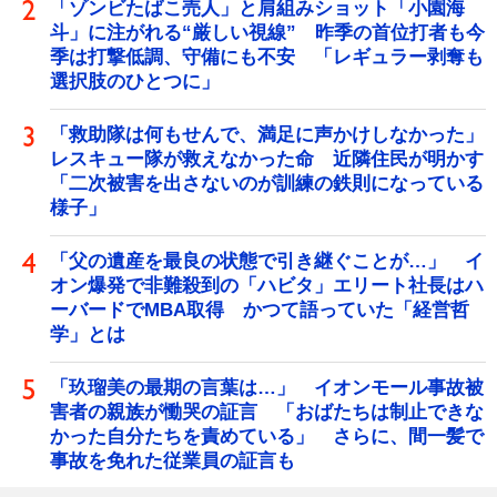
「ゾンビたばこ売人」と肩組みショット「小園海
斗」に注がれる“厳しい視線” 昨季の首位打者も今
季は打撃低調、守備にも不安 「レギュラー剥奪も
選択肢のひとつに」
「救助隊は何もせんで、満足に声かけしなかった」
レスキュー隊が救えなかった命 近隣住民が明かす
「二次被害を出さないのが訓練の鉄則になっている
様子」
「父の遺産を最良の状態で引き継ぐことが…」 イ
オン爆発で非難殺到の「ハビタ」エリート社長はハ
ーバードでMBA取得 かつて語っていた「経営哲
学」とは
「玖瑠美の最期の言葉は…」 イオンモール事故被
害者の親族が慟哭の証言 「おばたちは制止できな
かった自分たちを責めている」 さらに、間一髪で
事故を免れた従業員の証言も