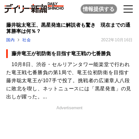
情報提供する
藤井聡太竜王、黒星発進に解説者も驚き 現在までの通
算勝率は何％？
国内
社会
2022年10月16日
藤井竜王が初防衛を目指す竜王戦の七番勝負
10月8日、渋谷・セルリアンタワー能楽堂で行われ
た竜王戦七番勝負の第1局で、竜王位初防衛を目指す
藤井聡太竜王が107手で投了。挑戦者の広瀬章人八段
に敗北を喫し、ネットニュースには「黒星発進」の見
出しが躍った。...
Advertisement