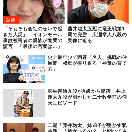
話題
「そもそも会社のせいで起
藤井聡太五冠に竜王戦第1
きた人災」 イオンモール
局で完勝 広瀬章人八段の
事故被害者の親族が慟哭の
実像に迫る
証言 「最後の言葉は…」
史上最年少で囲碁「名人」挑戦の仲
邑菫 叔母が振り返る「神童の育て
方」
羽生善治九段がA級から陥落 井上
慶太九段が明かした二十数年前の仰
天エピソード
二冠「藤井聡太」妹弟子が明かす私
生活 「彼女いるの？」と聞いてみ