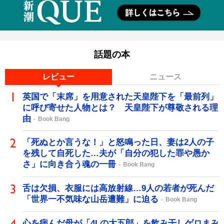
話題の本
レビュー
ニュース
英国で「末席」を用意された天皇陛下を「最前列」
に呼び寄せた人物とは？ 天皇陛下が尊敬される理
由
Book Bang
「死ぬとか言うな！」と怒鳴った日、妻は2人の子
を残して自死した…夫が「自分の犯した罪や愚か
さ」に向き合う魂の一冊
Book Bang
舌は欠損、衣服には高放射線…9人の若者が死んだ
「世界一不気味な山岳遭難」に迫る
Book Bang
心を病んだ母が「4Lの大五郎」を飲み干しゲロまみ