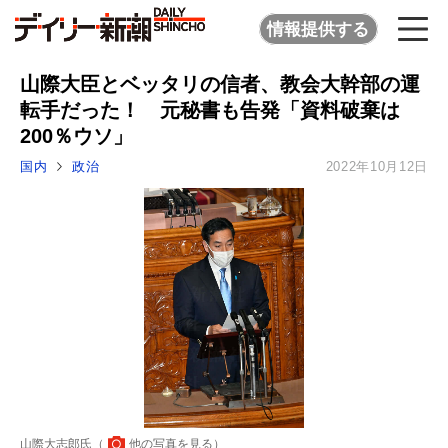
情報提供する
山際大臣とベッタリの信者、教会大幹部の運
転手だった！ 元秘書も告発「資料破棄は
200％ウソ」
国内
政治
2022年10月12日
山際大志郎氏（
他の写真を見る
）