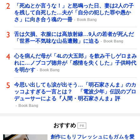
「死ぬとか言うな！」と怒鳴った日、妻は2人の子
を残して自死した…夫が「自分の犯した罪や愚か
さ」に向き合う魂の一冊
Book Bang
舌は欠損、衣服には高放射線…9人の若者が死んだ
「世界一不気味な山岳遭難」に迫る
Book Bang
心を病んだ母が「4Lの大五郎」を飲み干しゲロまみ
れに…ノブコブ徳井が「感情を失くした」子供時代
を明かす
Book Bang
今思い出しても涙が出そう…「明石家さんま」のカ
ッコよすぎる一言とは？ 「電波少年」伝説のプロ
デューサーによる『人間・明石家さんま』評
Book Bang
おすすめ
創作にもリフレッシュにもガムを愛