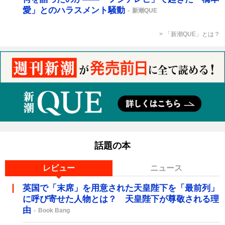
愛」とのハラスメント騒動
新潮QUE
「新潮QUE」とは？
話題の本
レビュー
ニュース
英国で「末席」を用意された天皇陛下を「最前列」
に呼び寄せた人物とは？ 天皇陛下が尊敬される理
由
Book Bang