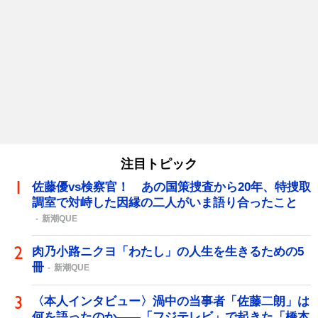
注目トピック
佐藤優vs検察官！ あの国策捜査から20年、特捜取
調室で対峙した因縁の二人がいま語り合ったこと
新潮QUE
肉乃小路ニクヨ「わたし」の人生を生きるための5
冊
新潮QUE
〈本人インタビュー〉渦中の当事者「佐藤二朗」は
何を語ったのか――「フジテレビ」で起きた「橋本