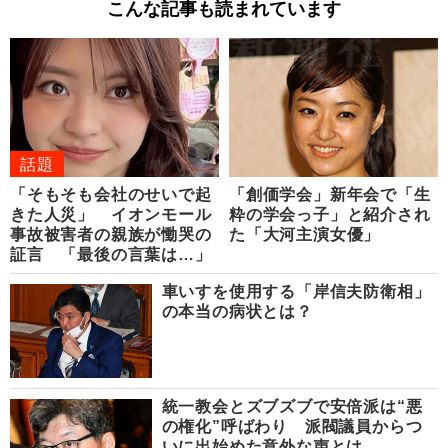
こんな記事も読まれています
話題
「そもそも会社のせいで起
「創価学会」新年会で「生
きた人災」 イオンモール
粋の学会っ子」と紹介され
事故被害者の親族が慟哭の
た「大河主演女優」
証言 「最後の言葉は…」
車いすを使用する「岸信夫防衛相」
の本当の病状とは？
統一教会とズブズブで安倍派は“悪
の権化”呼ばわり 派閥議員からつ
いに出始めた意外な声とは