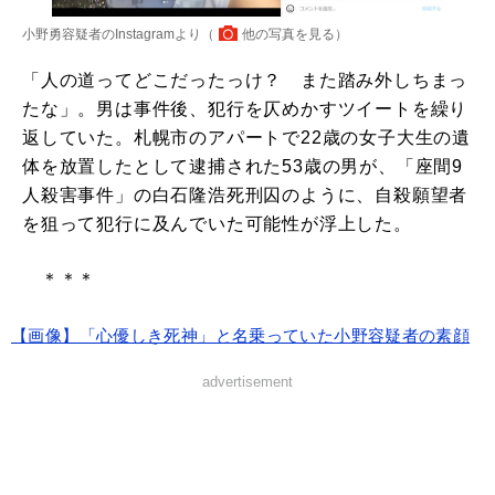
小野勇容疑者のInstagramより（
他の写真を見る
）
「人の道ってどこだったっけ？ また踏み外しちまっ
たな」。男は事件後、犯行を仄めかすツイートを繰り
返していた。札幌市のアパートで22歳の女子大生の遺
体を放置したとして逮捕された53歳の男が、「座間9
人殺害事件」の白石隆浩死刑囚のように、自殺願望者
を狙って犯行に及んでいた可能性が浮上した。
＊＊＊
【画像】「心優しき死神」と名乗っていた小野容疑者の素顔
advertisement