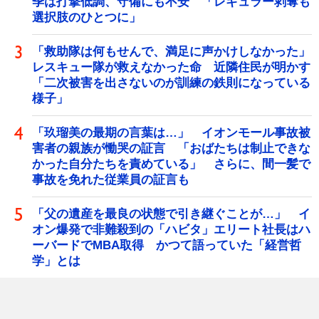
季は打撃低調、守備にも不安 「レギュラー剥奪も
選択肢のひとつに」
「救助隊は何もせんで、満足に声かけしなかった」
レスキュー隊が救えなかった命 近隣住民が明かす
「二次被害を出さないのが訓練の鉄則になっている
様子」
「玖瑠美の最期の言葉は…」 イオンモール事故被
害者の親族が慟哭の証言 「おばたちは制止できな
かった自分たちを責めている」 さらに、間一髪で
事故を免れた従業員の証言も
「父の遺産を最良の状態で引き継ぐことが…」 イ
オン爆発で非難殺到の「ハビタ」エリート社長はハ
ーバードでMBA取得 かつて語っていた「経営哲
学」とは