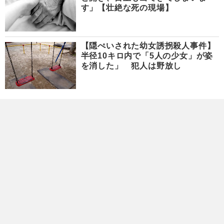
す」【壮絶な死の現場】
【隠ぺいされた幼女誘拐殺人事件】
半径10キロ内で「5人の少女」が姿
を消した」 犯人は野放し