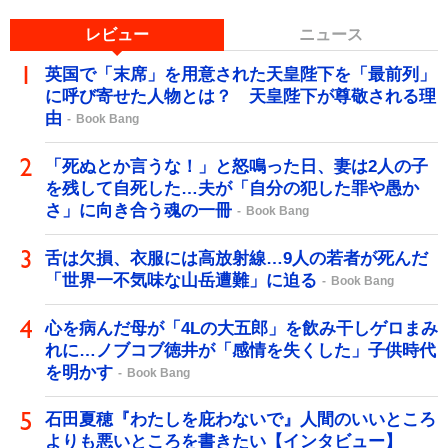
レビュー
ニュース
英国で「末席」を用意された天皇陛下を「最前列」
に呼び寄せた人物とは？ 天皇陛下が尊敬される理
由
Book Bang
「死ぬとか言うな！」と怒鳴った日、妻は2人の子
を残して自死した…夫が「自分の犯した罪や愚か
さ」に向き合う魂の一冊
Book Bang
舌は欠損、衣服には高放射線…9人の若者が死んだ
「世界一不気味な山岳遭難」に迫る
Book Bang
心を病んだ母が「4Lの大五郎」を飲み干しゲロまみ
れに…ノブコブ徳井が「感情を失くした」子供時代
を明かす
Book Bang
石田夏穂『わたしを庇わないで』人間のいいところ
よりも悪いところを書きたい【インタビュー】