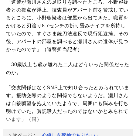
「道警が瀬川さんの足取りを調べたところ、小野容疑
者との接点が浮上。捜査員がアパート前を警戒してい
るところに、小野容疑者は部屋から出てきた。職質を
かけると刃渡り8.7センチの折り畳みナイフを所持し
ていたので、すぐさま銃刀法違反で現行犯逮捕。その
後、アパートの部屋を調べると瀬川さんの遺体が見つ
かったのです」（道警担当記者）
30歳以上も歳が離れた二人はどういった関係だった
のか。
「交友関係はなくSNS上で知り合ったとみられていま
す。援助交際のような関係でもないようだ。瀬川さん
は自殺願望を抱えていたようで、周囲にも悩みを打ち
明けていた。嘱託殺人だったのではないかとみられて
います」（同）
次ページ：
「心優しき死神でありたい」