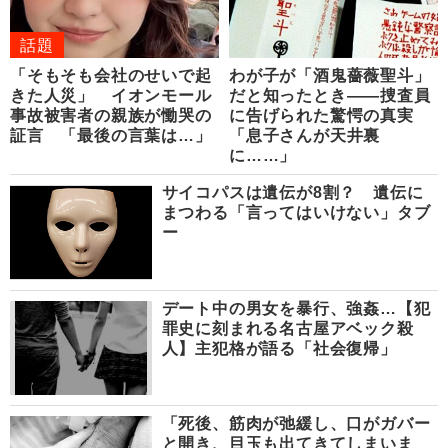
話題
「そもそも会社のせいで起
わが子が「酒鬼薔薇聖斗」
きた人災」 イオンモール
だと知ったとき――捜査員
事故被害者の親族が慟哭の
に告げられた驚愕の真実
証言 「最後の言葉は…」
「息子さんが天井裏
に……」
サイコパスは遺伝が8割？ 遺伝に
まつわる「言ってはいけない」タブ
ー
デート中の男女を暴行、強姦…【犯
罪史に刻まれる名古屋アベック殺
人】主犯格が語る「社会復帰」
「死後、筋肉が弛緩し、口がガバー
と開き、目玉も出てきてしまいま