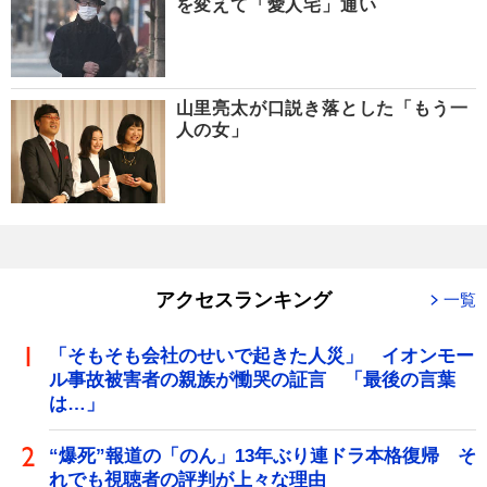
を変えて「愛人宅」通い
山里亮太が口説き落とした「もう一
人の女」
アクセスランキング
一覧
「そもそも会社のせいで起きた人災」 イオンモー
ル事故被害者の親族が慟哭の証言 「最後の言葉
は…」
“爆死”報道の「のん」13年ぶり連ドラ本格復帰 そ
れでも視聴者の評判が上々な理由