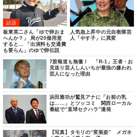
話題
板東英二さん「ゆで卵おま
人気急上昇中の元自衛隊芸
へんか？」 局が20個用意
人「やす子」に異変
すると… 「出演料も交通費
も要らん」のゆで卵伝説
7股報道も無傷！ 「R-1」王者・お
見送り芸人しんいちが最強の嫌われ
芸人になった理由
浜田雅功が鷲見アナに「お前の乳
は……」とツッコミ 関西ローカル
番組で“直球セクハラ”連発
【写真】タモリの“変装姿” メガネ