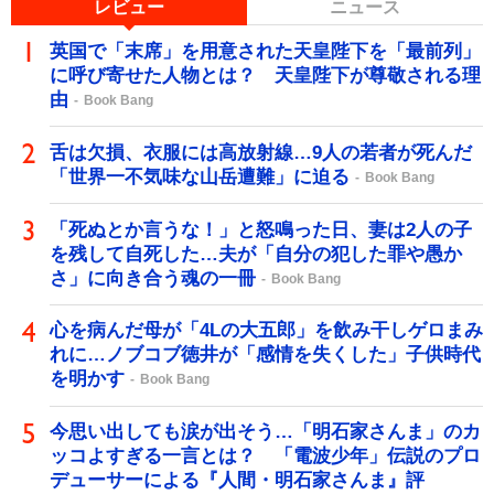
レビュー
ニュース
英国で「末席」を用意された天皇陛下を「最前列」
に呼び寄せた人物とは？ 天皇陛下が尊敬される理
由
Book Bang
舌は欠損、衣服には高放射線…9人の若者が死んだ
「世界一不気味な山岳遭難」に迫る
Book Bang
「死ぬとか言うな！」と怒鳴った日、妻は2人の子
を残して自死した…夫が「自分の犯した罪や愚か
さ」に向き合う魂の一冊
Book Bang
心を病んだ母が「4Lの大五郎」を飲み干しゲロまみ
れに…ノブコブ徳井が「感情を失くした」子供時代
を明かす
Book Bang
今思い出しても涙が出そう…「明石家さんま」のカ
ッコよすぎる一言とは？ 「電波少年」伝説のプロ
デューサーによる『人間・明石家さんま』評