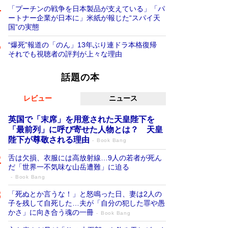
「プーチンの戦争を日本製品が支えている」「パ
ートナー企業が日本に」米紙が報じた“スパイ天
国”の実態
“爆死”報道の「のん」13年ぶり連ドラ本格復帰
それでも視聴者の評判が上々な理由
話題の本
レビュー
ニュース
英国で「末席」を用意された天皇陛下を
「最前列」に呼び寄せた人物とは？ 天皇
陛下が尊敬される理由
Book Bang
舌は欠損、衣服には高放射線…9人の若者が死ん
だ「世界一不気味な山岳遭難」に迫る
Book Bang
「死ぬとか言うな！」と怒鳴った日、妻は2人の
子を残して自死した…夫が「自分の犯した罪や愚
かさ」に向き合う魂の一冊
Book Bang