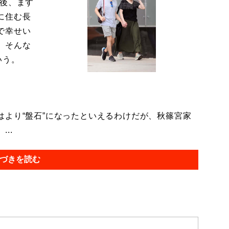
今後、ます
に住む長
で幸せい
。そんな
いう。
より“盤石”になったといえるわけだが、秋篠宮家
..
づきを読む