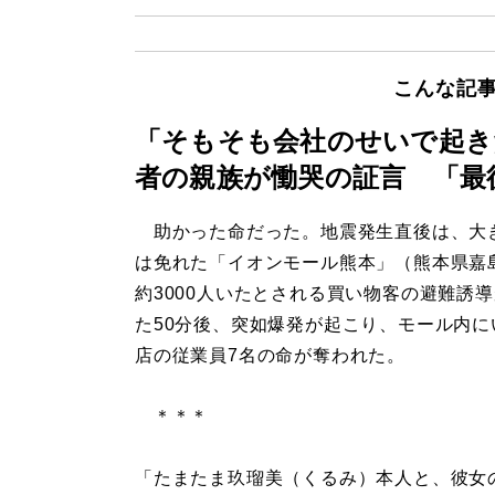
こんな記
「そもそも会社のせいで起き
者の親族が慟哭の証言 「最
助かった命だった。地震発生直後は、大
は免れた「イオンモール熊本」（熊本県嘉
約3000人いたとされる買い物客の避難誘
た50分後、突如爆発が起こり、モール内に
店の従業員7名の命が奪われた。
＊＊＊
「たまたま玖瑠美（くるみ）本人と、彼女