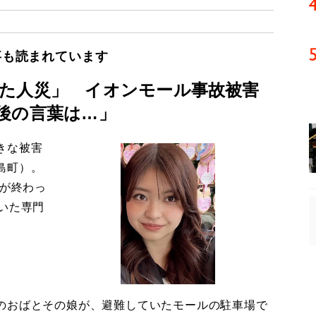
事も読まれています
た人災」 イオンモール事故被害
後の言葉は…」
きな被害
島町）。
導が終わっ
いた専門
のおばとその娘が、避難していたモールの駐車場で