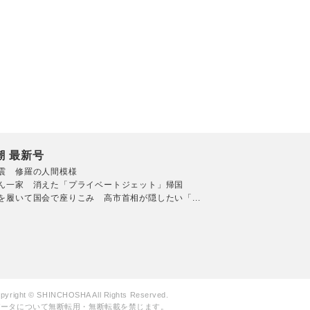
潮 最新号
震 修羅の人間模様
ん一家 消えた「プライベートジェット」帰国
を履いて国会で座りこみ 高市首相が隠したい「...
pyright © SHINCHOSHA All Rights Reserved.
データについて無断転用・無断転載を禁じます。