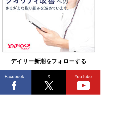
Book Bang
友近氏、絶賛！ 鎌倉を舞台に、孤独を抱えた
人々が新たな一歩を踏み出す連作短篇集『海のほ
とりのプラネット』試し読み
Book Bang
デイリー新潮をフォローする
Facebook
X
YouTube