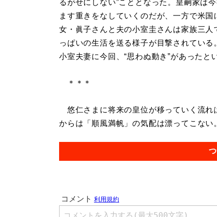
るがせにしない”こととなった。皇嗣家は
ます重きをなしていくのだが、一方で米国
女・眞子さんと夫の小室圭さんは家族三人
っぱいの生活を送る様子が目撃されている
小室夫妻に今回、“思わぬ動き”があったと
＊＊＊
悠仁さまに将来の皇位が移っていく流れは
からは「順風満帆」の気配は漂ってこない。.
つ