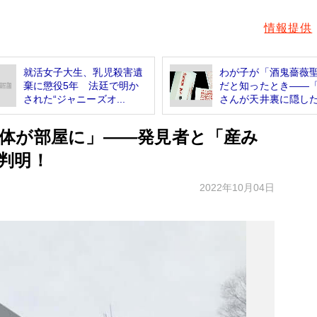
情報提供
就活女子大生、乳児殺害遺
わが子が「酒鬼薔薇
棄に懲役5年 法廷で明か
だと知ったとき――
された“ジャニーズオ...
さんが天井裏に隠した.
体が部屋に」――発見者と「産み
判明！
2022年10月04日