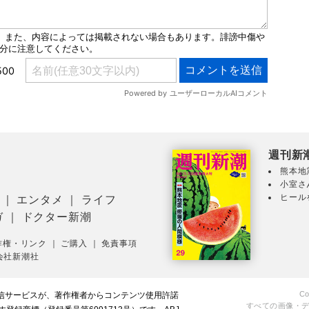
週刊新
熊本地
小室さ
ヒール
｜
エンタメ
｜
ライフ
ガ
｜
ドクター新潮
作権・リンク
｜
ご購入
｜
免責事項
会社新潮社
Co
配信サービスが、著作権者からコンテンツ使用許諾
すべての画像・