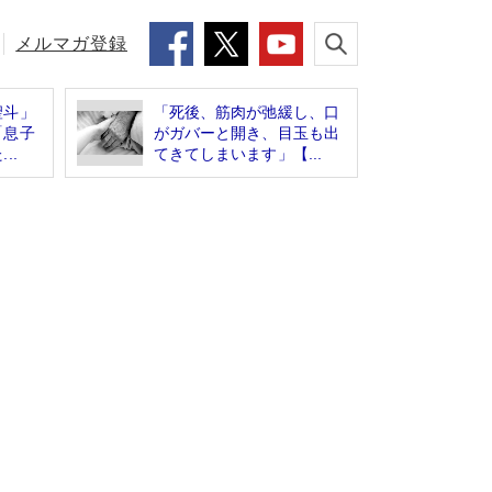
メルマガ登録
聖斗」
「死後、筋肉が弛緩し、口
「息子
がガバーと開き、目玉も出
..
てきてしまいます」【...