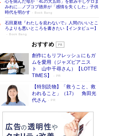
心を病んだ母が「4Lの大五郎」を飲み干しゲロま
みれに…ノブコブ徳井が「感情を失くした」子供
時代を明かす
Book Bang
石田夏穂『わたしを庇わないで』人間のいいとこ
ろよりも悪いところを書きたい【インタビュー】
Book Bang
「叱って伸びるやつは、褒めたらもっと伸
おすすめ
びる」俳優・高嶋政伸が家族に教わっ
創作にもリフレッシュにもガ
た“人を育てるコツ”…芸への考え方を明か
ムを愛用（ジャズピアニス
す
Book Bang
ト 山中千尋さん）【LOTTE
「『火垂るの墓』は、大嘘である」原作者が抱き
TIMES】
PR
続けた“自責の念”とは…「自己憐憫は描きたくな
い」監督が徹底的にこだわったこと（後編） #
【特別読物】「救うこと、救
戦争の記憶
Book Bang
われること」（17） 角田光
代さん
美輪明宏 晩年の回答を集めた『ほほえんで生き
PR
るための人生相談』がランクイン［エンターテイ
メントベストセラー］
Book Bang
「宇宙兄弟」最終46巻がベストセラー1位 宇宙
開発への関心を押し上げた18年の物語に幕 特装
版には「宇宙で描かれたマンガ」も収録