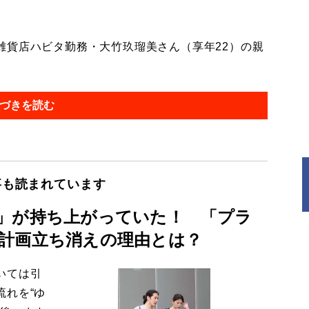
貨店ハビタ勤務・大竹玖瑠美さん（享年22）の親
づきを読む
事も読まれています
」が持ち上がっていた！ 「プラ
計画立ち消えの理由とは？
いては引
流れを“ゆ