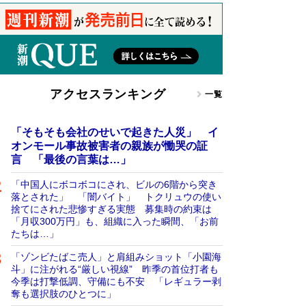
アクセスランキング
一覧
「そもそも会社のせいで起きた人災」 イ
オンモール事故被害者の親族が慟哭の証
言 「最後の言葉は…」
「中国人にボコボコにされ、ビルの6階から突き
落とされた」 「闇バイト」 トクリュウの使い
捨てにされた悲惨すぎる実態 募集時の約束は
「月収300万円」も、組織に入った瞬間、「お前
たちは…」
「ゾンビたばこ売人」と肩組みショット「小園海
斗」に注がれる“厳しい視線” 昨季の首位打者も
今季は打撃低調、守備にも不安 「レギュラー剥
奪も選択肢のひとつに」