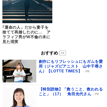
｢運命の人」だから妻子を
捨てて再婚したのに… ア
ラフィフ男がW不倫の末に
見た現実
おすすめ
創作にもリフレッシュにもガムを愛
用（ジャズピアニスト 山中千尋さ
ん）【LOTTE TIMES】
PR
【特別読物】「救うこと、救われる
こと」（17） 角田光代さん
PR