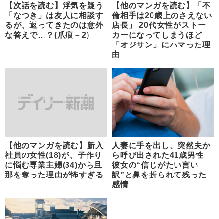
【次話を読む】浮気を疑う
【他のマンガを読む】「不
「なつき」は友人に相談す
倫相手は20歳上のさえない
るが、返ってきたのは意外
店長」 20代女性がストー
な答えで…？(爪痕－2)
カーになってしまうほど
「オジサン」にハマった理
由
【他のマンガを読む】新入
人妻に手を出し、突然夫か
社員の女性(18)が、子作り
ら呼び出された41歳男性
に悩む専業主婦(34)から旦
彼女の“信じがたい言い
那を奪った理由が怖すぎる
訳”と鼻を折られて残った
感情