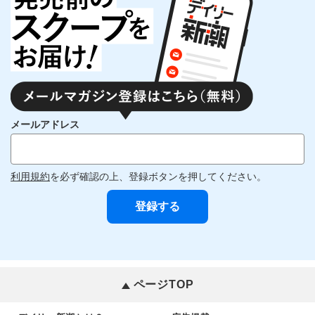
メールアドレス
利用規約
を必ず確認の上、登録ボタンを押してください。
ページTOP