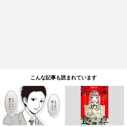
こんな記事も読まれています