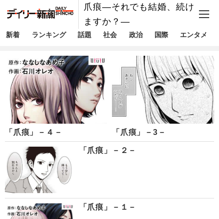
爪痕―それでも結婚、続け
ますか？―
新着
ランキング
話題
社会
政治
国際
エンタメ
「爪痕」－４－
「爪痕」－3－
「爪痕」－２－
「爪痕」－１－