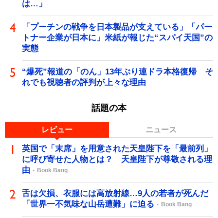
は…」
「プーチンの戦争を日本製品が支えている」「パー
トナー企業が日本に」米紙が報じた“スパイ天国”の
実態
“爆死”報道の「のん」13年ぶり連ドラ本格復帰 そ
れでも視聴者の評判が上々な理由
話題の本
レビュー
ニュース
英国で「末席」を用意された天皇陛下を「最前列」
に呼び寄せた人物とは？ 天皇陛下が尊敬される理
由
Book Bang
舌は欠損、衣服には高放射線…9人の若者が死んだ
「世界一不気味な山岳遭難」に迫る
Book Bang