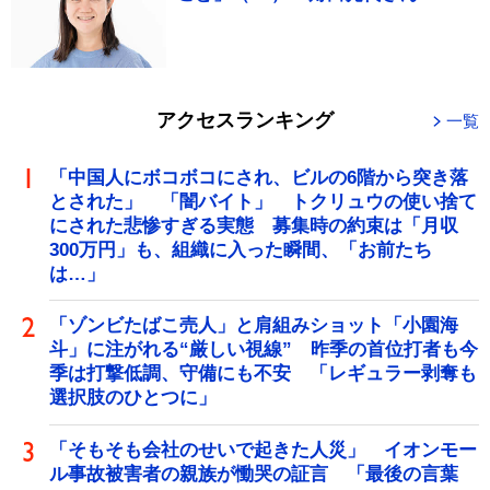
アクセスランキング
一覧
「中国人にボコボコにされ、ビルの6階から突き落
とされた」 「闇バイト」 トクリュウの使い捨て
にされた悲惨すぎる実態 募集時の約束は「月収
300万円」も、組織に入った瞬間、「お前たち
は…」
「ゾンビたばこ売人」と肩組みショット「小園海
斗」に注がれる“厳しい視線” 昨季の首位打者も今
季は打撃低調、守備にも不安 「レギュラー剥奪も
選択肢のひとつに」
「そもそも会社のせいで起きた人災」 イオンモー
ル事故被害者の親族が慟哭の証言 「最後の言葉