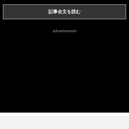
記事全文を読む
advertisement