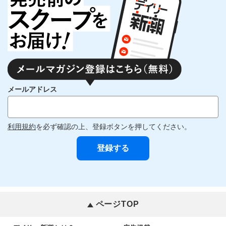
メールアドレス
利用規約
を必ず確認の上、登録ボタンを押してください。
ページTOP