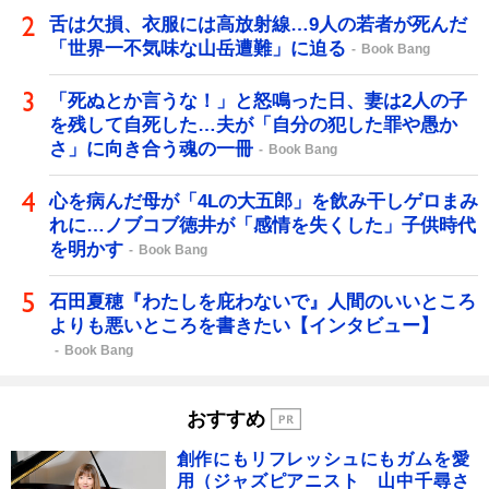
舌は欠損、衣服には高放射線…9人の若者が死んだ
「世界一不気味な山岳遭難」に迫る
Book Bang
「死ぬとか言うな！」と怒鳴った日、妻は2人の子
を残して自死した…夫が「自分の犯した罪や愚か
さ」に向き合う魂の一冊
Book Bang
心を病んだ母が「4Lの大五郎」を飲み干しゲロまみ
れに…ノブコブ徳井が「感情を失くした」子供時代
を明かす
Book Bang
石田夏穂『わたしを庇わないで』人間のいいところ
よりも悪いところを書きたい【インタビュー】
Book Bang
おすすめ
創作にもリフレッシュにもガムを愛
用（ジャズピアニスト 山中千尋さ