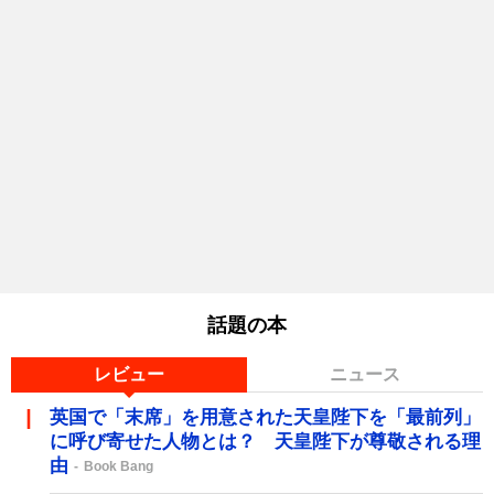
話題の本
レビュー
ニュース
英国で「末席」を用意された天皇陛下を「最前列」
に呼び寄せた人物とは？ 天皇陛下が尊敬される理
由
Book Bang