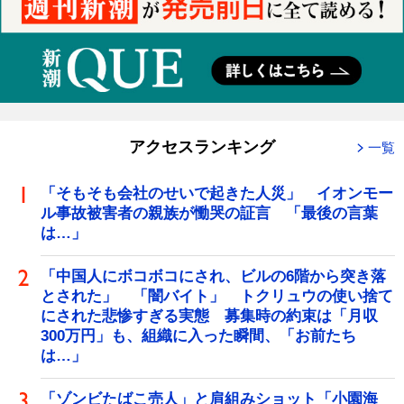
アクセスランキング
一覧
「そもそも会社のせいで起きた人災」 イオンモー
ル事故被害者の親族が慟哭の証言 「最後の言葉
は…」
「中国人にボコボコにされ、ビルの6階から突き落
とされた」 「闇バイト」 トクリュウの使い捨て
にされた悲惨すぎる実態 募集時の約束は「月収
300万円」も、組織に入った瞬間、「お前たち
は…」
「ゾンビたばこ売人」と肩組みショット「小園海