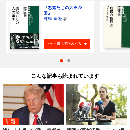
『悪党たちの大英帝
国』
君塚 直隆
著
ネット書店で購入する
こんな記事も読まれています
話題