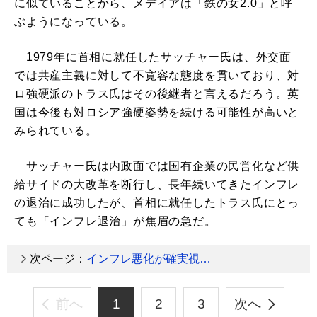
に似ていることから、メデイアは「鉄の女2.0」と呼
ぶようになっている。
1979年に首相に就任したサッチャー氏は、外交面
では共産主義に対して不寛容な態度を貫いており、対
ロ強硬派のトラス氏はその後継者と言えるだろう。英
国は今後も対ロシア強硬姿勢を続ける可能性が高いと
みられている。
サッチャー氏は内政面では国有企業の民営化など供
給サイドの大改革を断行し、長年続いてきたインフレ
の退治に成功したが、首相に就任したトラス氏にとっ
ても「インフレ退治」が焦眉の急だ。
次ページ：
インフレ悪化が確実視…
前へ
1
2
3
次へ