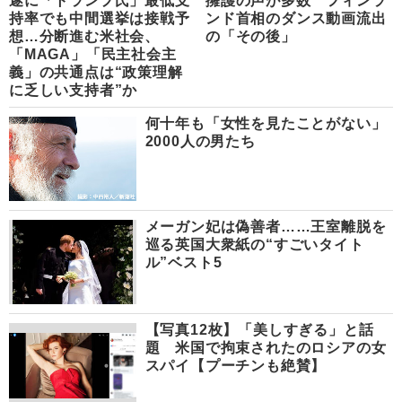
遂に「トランプ氏」最低支
擁護の声が多数 フィンラ
持率でも中間選挙は接戦予
ンド首相のダンス動画流出
想…分断進む米社会、
の「その後」
「MAGA」「民主社会主
義」の共通点は“政策理解
に乏しい支持者”か
何十年も「女性を見たことがない」
2000人の男たち
メーガン妃は偽善者……王室離脱を
巡る英国大衆紙の“すごいタイト
ル”ベスト5
【写真12枚】「美しすぎる」と話
題 米国で拘束されたのロシアの女
スパイ【プーチンも絶賛】