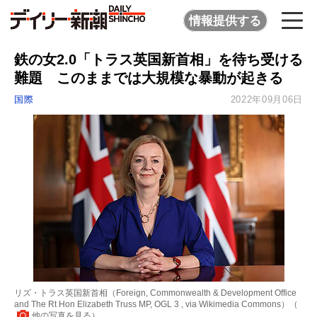
情報提供する
鉄の女2.0「トラス英国新首相」を待ち受ける
難題 このままでは大規模な暴動が起きる
国際
2022年09月06日
リズ・トラス英国新首相（Foreign, Commonwealth & Development Office
and The Rt Hon Elizabeth Truss MP, OGL 3 , via Wikimedia Commons）（
他の写真を見る
）