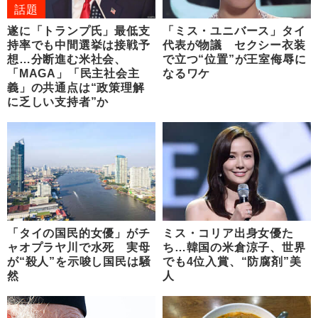
話題
遂に「トランプ氏」最低支
「ミス・ユニバース」タイ
持率でも中間選挙は接戦予
代表が物議 セクシー衣装
想…分断進む米社会、
で立つ“位置”が王室侮辱に
「MAGA」「民主社会主
なるワケ
義」の共通点は“政策理解
に乏しい支持者”か
「タイの国民的女優」がチ
ミス・コリア出身女優た
ャオプラヤ川で水死 実母
ち…韓国の米倉涼子、世界
が“殺人”を示唆し国民は騒
でも4位入賞、“防腐剤”美
然
人