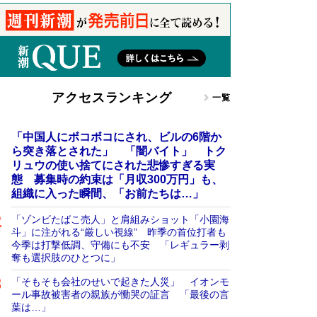
アクセスランキング
一覧
「中国人にボコボコにされ、ビルの6階か
ら突き落とされた」 「闇バイト」 トク
リュウの使い捨てにされた悲惨すぎる実
態 募集時の約束は「月収300万円」も、
組織に入った瞬間、「お前たちは…」
「ゾンビたばこ売人」と肩組みショット「小園海
斗」に注がれる“厳しい視線” 昨季の首位打者も
今季は打撃低調、守備にも不安 「レギュラー剥
奪も選択肢のひとつに」
「そもそも会社のせいで起きた人災」 イオンモ
ール事故被害者の親族が慟哭の証言 「最後の言
葉は…」