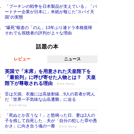
「プーチンの戦争を日本製品が支えている」「パ
ートナー企業が日本に」米紙が報じた“スパイ天
国”の実態
“爆死”報道の「のん」13年ぶり連ドラ本格復帰
それでも視聴者の評判が上々な理由
話題の本
レビュー
ニュース
英国で「末席」を用意された天皇陛下を
「最前列」に呼び寄せた人物とは？ 天皇
陛下が尊敬される理由
Book Bang
舌は欠損、衣服には高放射線…9人の若者が死ん
だ「世界一不気味な山岳遭難」に迫る
Book Bang
「死ぬとか言うな！」と怒鳴った日、妻は2人の
子を残して自死した…夫が「自分の犯した罪や愚
かさ」に向き合う魂の一冊
Book Bang