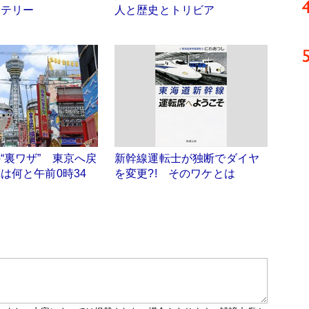
ステリー
人と歴史とトリビア
“裏ワザ” 東京へ戻
新幹線運転士が独断でダイヤ
は何と午前0時34
を変更?! そのワケとは