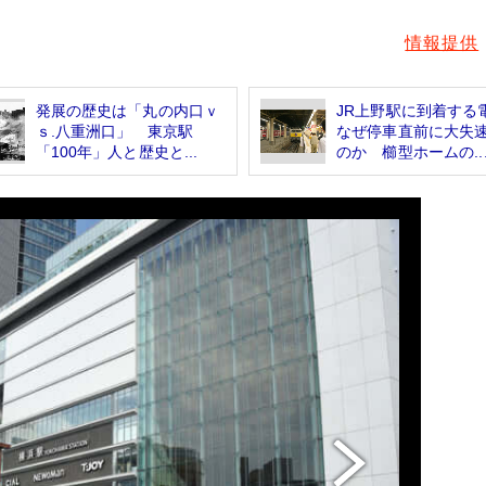
情報提供
発展の歴史は「丸の内口ｖ
JR上野駅に到着する
ｓ.八重洲口」 東京駅
なぜ停車直前に大失
「100年」人と歴史と...
のか 櫛型ホームの..