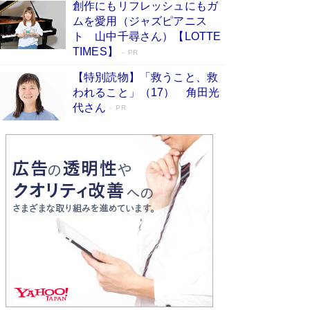
創作にもリフレッシュにもガ
Book Bang
ムを愛用（ジャズピアニス
「不意に涙が出そうに…」高嶋政伸が明かし
ト 山中千尋さん）【LOTTE
た“13歳の娘を暴行する役”への葛藤 インティマ
TIMES】
PR
シーコーディネーターに支えられたNHK『大奥』
の裏側
Book Bang
【特別読物】「救うこと、救
われること」（17） 角田光
代さん
PR