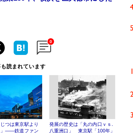
0
事も読まれています
はじつは東京駅より
発展の歴史は「丸の内口ｖｓ.
？」――鉄道ファン
八重洲口」 東京駅「100年」