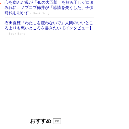
心を病んだ母が「4Lの大五郎」を飲み干しゲロま
みれに…ノブコブ徳井が「感情を失くした」子供
時代を明かす
Book Bang
石田夏穂『わたしを庇わないで』人間のいいとこ
ろよりも悪いところを書きたい【インタビュー】
Book Bang
「叱って伸びるやつは、褒めたらもっと伸
びる」俳優・高嶋政伸が家族に教わっ
た“人を育てるコツ”…芸への考え方を明か
す
Book Bang
「『火垂るの墓』は、大嘘である」原作者が抱き
続けた“自責の念”とは…「自己憐憫は描きたくな
い」監督が徹底的にこだわったこと（後編） #
戦争の記憶
Book Bang
美輪明宏 晩年の回答を集めた『ほほえんで生き
るための人生相談』がランクイン［エンターテイ
メントベストセラー］
Book Bang
「宇宙兄弟」最終46巻がベストセラー1位 宇宙
おすすめ
開発への関心を押し上げた18年の物語に幕 特装
版には「宇宙で描かれたマンガ」も収録