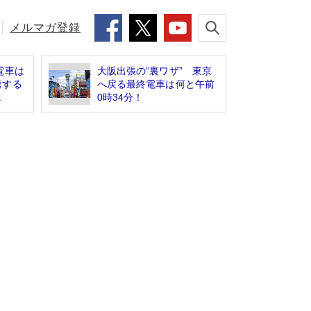
メルマガ登録
電車は
大阪出張の“裏ワザ” 東京
速する
へ戻る最終電車は何と午前
.
0時34分！