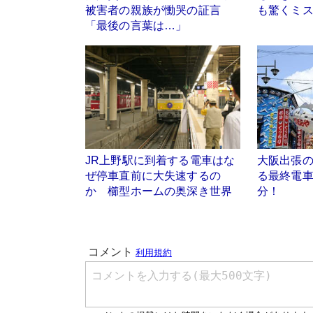
被害者の親族が慟哭の証言
も驚くミ
「最後の言葉は…」
JR上野駅に到着する電車はな
大阪出張の
ぜ停車直前に大失速するの
る最終電車
か 櫛型ホームの奥深き世界
分！