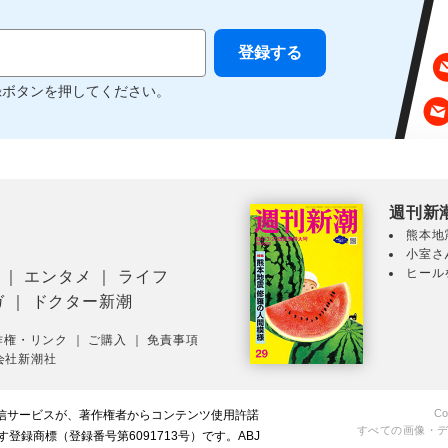
録ボタンを押してください。
週刊新
熊本地
小室さ
ヒール
｜
エンタメ
｜
ライフ
ガ
｜
ドクター新潮
作権・リンク
｜
ご購入
｜
免責事項
会社新潮社
Co
配信サービスが、著作権者からコンテンツ使用許諾
すべての画像・
録商標（登録番号第6091713号）です。ABJ