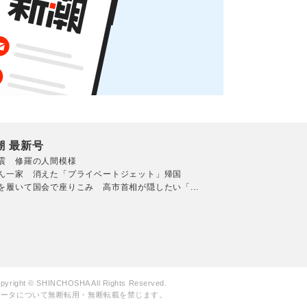
潮 最新号
震 修羅の人間模様
ん一家 消えた「プライベートジェット」帰国
を履いて国会で座りこみ 高市首相が隠したい「...
pyright © SHINCHOSHA All Rights Reserved.
データについて無断転用・無断転載を禁じます。