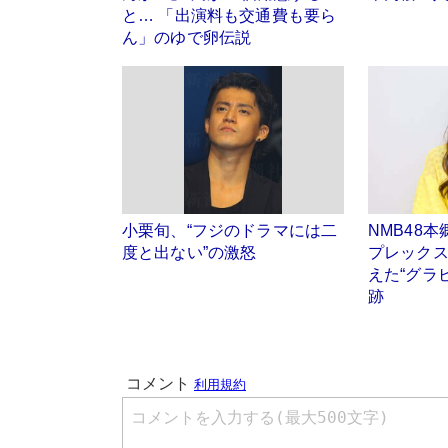
と… 「出演料も交通費も要ら
ん」のゆで卵伝説
小栗旬、“フジのドラマには二
NMB48
度と出ない”の激怒
プレック
えた“グラ
跡