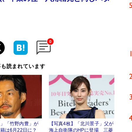
0
事も読まれています
ナ」「竹野内豊」が
【写真4枚】「北川景子」父が
籍は6月22日に？
海上自衛隊のHPに登場 三菱