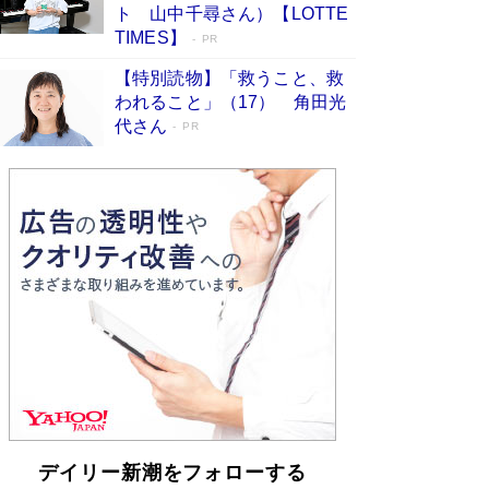
「不意に涙が出そうに…」高嶋政伸が明かし
ト 山中千尋さん）【LOTTE
た“13歳の娘を暴行する役”への葛藤 インティマ
TIMES】
PR
シーコーディネーターに支えられたNHK『大奥』
の裏側
Book Bang
【特別読物】「救うこと、救
われること」（17） 角田光
代さん
PR
デイリー新潮をフォローする