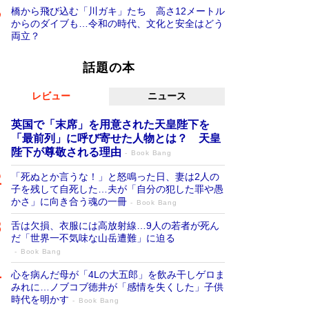
橋から飛び込む「川ガキ」たち 高さ12メートル
からのダイブも…令和の時代、文化と安全はどう
両立？
話題の本
レビュー
ニュース
英国で「末席」を用意された天皇陛下を
「最前列」に呼び寄せた人物とは？ 天皇
陛下が尊敬される理由
Book Bang
「死ぬとか言うな！」と怒鳴った日、妻は2人の
子を残して自死した…夫が「自分の犯した罪や愚
かさ」に向き合う魂の一冊
Book Bang
舌は欠損、衣服には高放射線…9人の若者が死ん
だ「世界一不気味な山岳遭難」に迫る
Book Bang
心を病んだ母が「4Lの大五郎」を飲み干しゲロま
みれに…ノブコブ徳井が「感情を失くした」子供
時代を明かす
Book Bang