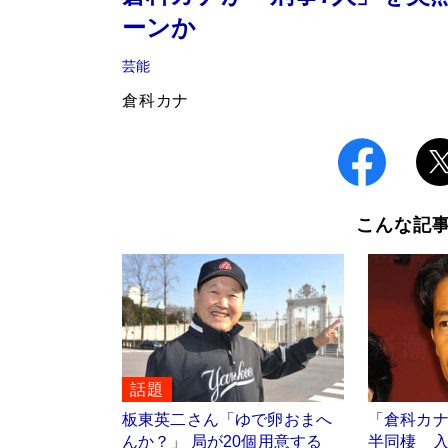
ーンか
芸能
倉科カナ
こんな記
話題
板東英二さん「ゆで卵おまへ
「倉科カ
んか？」 局が20個用意する
半同棲 入