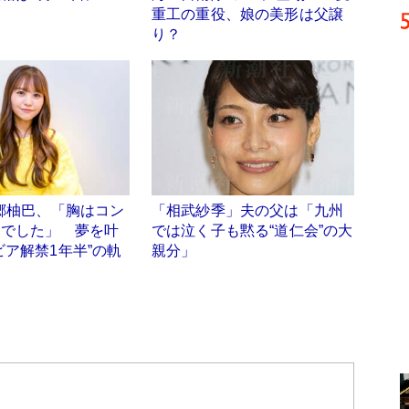
重工の重役、娘の美形は父譲
り？
本郷柚巴、「胸はコン
「相武紗季」夫の父は「九州
スでした」 夢を叶
では泣く子も黙る“道仁会”の大
ビア解禁1年半”の軌
親分」