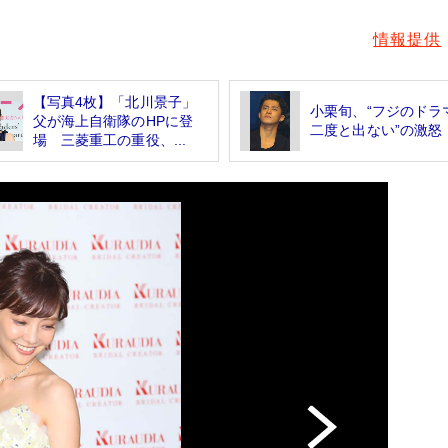
情報提供
【写真4枚】「北川景子」
小栗旬、“フジのドラ
父が海上自衛隊のHPに登
二度と出ない”の激怒
場 三菱重工の重役、...