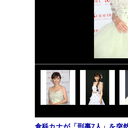
倉科カナが「刑事7人」を突