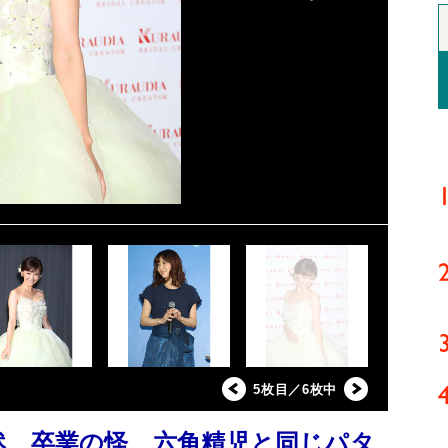
5枚目／6枚中
然、卒業の怪 六角精児と同じパタ