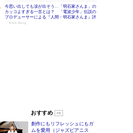
今思い出しても涙が出そう…「明石家さんま」の
カッコよすぎる一言とは？ 「電波少年」伝説の
プロデューサーによる『人間・明石家さんま』評
Book Bang
「叱って伸びるやつは、褒めたらもっと伸
びる」俳優・高嶋政伸が家族に教わっ
た“人を育てるコツ”…芸への考え方を明か
す
Book Bang
「『火垂るの墓』は、大嘘である」原作者が抱き
続けた“自責の念”とは…「自己憐憫は描きたくな
い」監督が徹底的にこだわったこと（後編） #
戦争の記憶
Book Bang
美輪明宏 晩年の回答を集めた『ほほえんで生き
るための人生相談』がランクイン［エンターテイ
メントベストセラー］
Book Bang
「宇宙兄弟」最終46巻がベストセラー1位 宇宙
おすすめ
開発への関心を押し上げた18年の物語に幕 特装
版には「宇宙で描かれたマンガ」も収録
創作にもリフレッシュにもガ
Book Bang
ムを愛用（ジャズピアニス