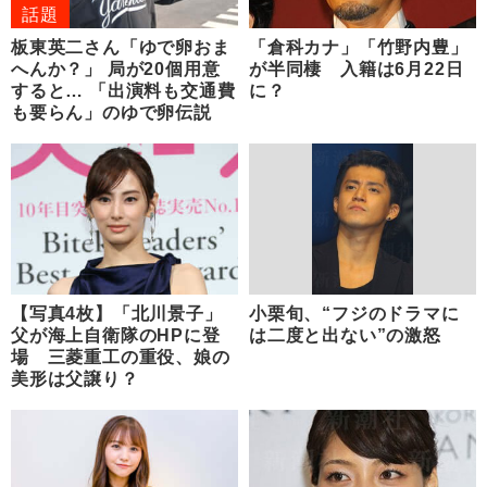
話題
板東英二さん「ゆで卵おま
「倉科カナ」「竹野内豊」
へんか？」 局が20個用意
が半同棲 入籍は6月22日
すると… 「出演料も交通費
に？
も要らん」のゆで卵伝説
【写真4枚】「北川景子」
小栗旬、“フジのドラマに
父が海上自衛隊のHPに登
は二度と出ない”の激怒
場 三菱重工の重役、娘の
美形は父譲り？