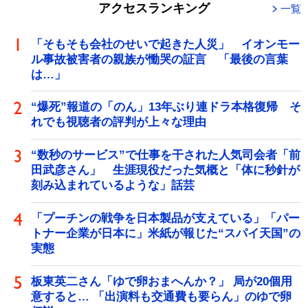
アクセスランキング
一覧
「そもそも会社のせいで起きた人災」 イオンモー
ル事故被害者の親族が慟哭の証言 「最後の言葉
は…」
“爆死”報道の「のん」13年ぶり連ドラ本格復帰 そ
れでも視聴者の評判が上々な理由
“数秒のサービス”で仕事を干された人気司会者「前
田武彦さん」 生涯現役だった気概と「体に秒針が
刻み込まれているような」話芸
「プーチンの戦争を日本製品が支えている」「パー
トナー企業が日本に」米紙が報じた“スパイ天国”の
実態
板東英二さん「ゆで卵おまへんか？」 局が20個用
意すると… 「出演料も交通費も要らん」のゆで卵