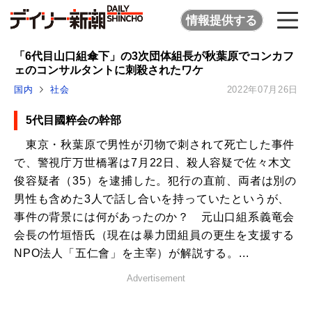
情報提供する
「6代目山口組傘下」の3次団体組長が秋葉原でコンカフ
ェのコンサルタントに刺殺されたワケ
国内
社会
2022年07月26日
5代目國粹会の幹部
東京・秋葉原で男性が刃物で刺されて死亡した事件
で、警視庁万世橋署は7月22日、殺人容疑で佐々木文
俊容疑者（35）を逮捕した。犯行の直前、両者は別の
男性も含めた3人で話し合いを持っていたというが、
事件の背景には何があったのか？ 元山口組系義竜会
会長の竹垣悟氏（現在は暴力団組員の更生を支援する
NPO法人「五仁會」を主宰）が解説する。...
Advertisement