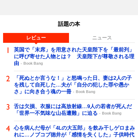
話題の本
レビュー
ニュース
英国で「末席」を用意された天皇陛下を「最前列」
に呼び寄せた人物とは？ 天皇陛下が尊敬される理
由
Book Bang
「死ぬとか言うな！」と怒鳴った日、妻は2人の子
を残して自死した…夫が「自分の犯した罪や愚か
さ」に向き合う魂の一冊
Book Bang
舌は欠損、衣服には高放射線…9人の若者が死んだ
「世界一不気味な山岳遭難」に迫る
Book Bang
心を病んだ母が「4Lの大五郎」を飲み干しゲロまみ
れに…ノブコブ徳井が「感情を失くした」子供時代