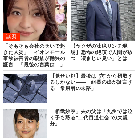
話題
「そもそも会社のせいで起
【ヤクザの壮絶リンチ現
きた人災」 イオンモール
場】恐怖の絶頂で人間が放
事故被害者の親族が慟哭の
つ「凄まじい臭い」とは
証言 「最後の言葉は…」
【覚せい剤】最後は“穴”から摂取す
るしかない―― 組長の娘が証言す
る「常用者の末路」
「相武紗季」夫の父は「九州では泣
く子も黙る“二代目道仁会”の大親
分」