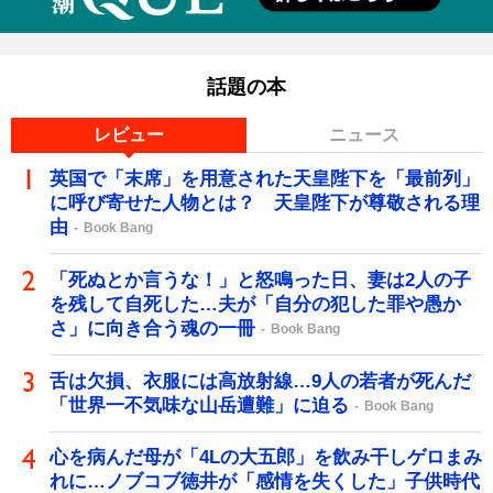
話題の本
レビュー
ニュース
英国で「末席」を用意された天皇陛下を「最前列」
に呼び寄せた人物とは？ 天皇陛下が尊敬される理
由
Book Bang
「死ぬとか言うな！」と怒鳴った日、妻は2人の子
を残して自死した…夫が「自分の犯した罪や愚か
さ」に向き合う魂の一冊
Book Bang
舌は欠損、衣服には高放射線…9人の若者が死んだ
「世界一不気味な山岳遭難」に迫る
Book Bang
心を病んだ母が「4Lの大五郎」を飲み干しゲロまみ
れに…ノブコブ徳井が「感情を失くした」子供時代