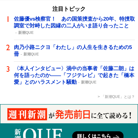
注目トピック
佐藤優vs検察官！ あの国策捜査から20年、特捜取
調室で対峙した因縁の二人がいま語り合ったこと
新潮QUE
肉乃小路ニクヨ「わたし」の人生を生きるための5
冊
新潮QUE
〈本人インタビュー〉渦中の当事者「佐藤二朗」は
何を語ったのか――「フジテレビ」で起きた「橋本
愛」とのハラスメント騒動
新潮QUE
「新潮QUE」とは？