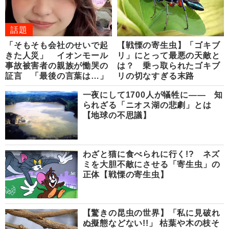
話題
「そもそも会社のせいで起
【戦慄の寄生虫】「ゴキブ
きた人災」 イオンモール
リ」にとって最悪の天敵と
事故被害者の親族が慟哭の
は？ 乗っ取られたゴキブ
証言 「最後の言葉は…」
リの切なすぎる末路
一夜にして1700人が犠牲に―― 知
られざる「ニオス湖の悲劇」とは
【地球の不思議】
わざと猫に食べられに行く!? ネズ
ミを大胆不敵にさせる「寄生虫」の
正体【戦慄の寄生虫】
【驚きの昆虫の世界】「私に見破れ
ぬ擬態などない!!」 枯葉や木の枝そ