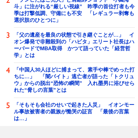
斗」に注がれる“厳しい視線” 昨季の首位打者も今
季は打撃低調、守備にも不安 「レギュラー剥奪も
選択肢のひとつに」
「父の遺産を最良の状態で引き継ぐことが…」 イ
オン爆発で非難殺到の「ハビタ」エリート社長はハ
ーバードでMBA取得 かつて語っていた「経営哲
学」とは
「中国人30人ほどに捕まって、素手や棒でめった打
ちに…」 「闇バイト」逃亡者が語った「トクリュ
ウ」からの脱出“恐怖の瞬間” 入れ墨男に浴びせら
れた“脅しの言葉”とは
「そもそも会社のせいで起きた人災」 イオンモー
ル事故被害者の親族が慟哭の証言 「最後の言葉
は…」