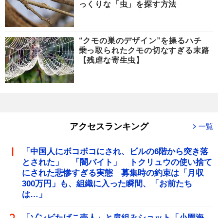
っくりな「虫」を探す方法
“クモの巣のデザイン”を操るハチ
乗っ取られたクモの切なすぎる末路
【残虐な寄生虫】
アクセスランキング
一覧
「中国人にボコボコにされ、ビルの6階から突き落
とされた」 「闇バイト」 トクリュウの使い捨て
にされた悲惨すぎる実態 募集時の約束は「月収
300万円」も、組織に入った瞬間、「お前たち
は…」
「ゾンビたばこ売人」と肩組みショット「小園海