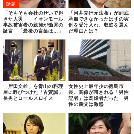
話題
「そもそも会社のせいで起
「河井克行元法相」が到底
きた人災」 イオンモール
承服できなかったはずの実
事故被害者の親族が慟哭の
刑を受け入れ、収監を選ん
証言 「最後の言葉は…」
だ理由とは？
「岸田文雄」を青山の料理
女性史上最年少の徳島市
屋に呼びつけた「古賀誠」
長、関係が噂される「男性
長男とロールスロイス
記者」は既婚者だった 男
性の義父は激怒