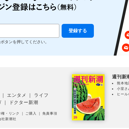
録ボタンを押してください。
週刊新
熊本地
小室さ
ヒール
｜
エンタメ
｜
ライフ
ガ
｜
ドクター新潮
作権・リンク
｜
ご購入
｜
免責事項
会社新潮社