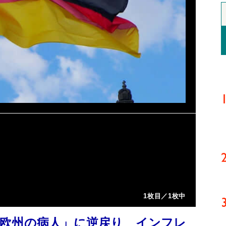
1枚目／1枚中
欧州の病人」に逆戻り インフレ