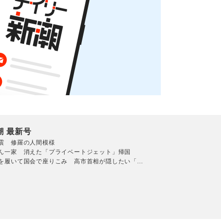
潮 最新号
震 修羅の人間模様
ん一家 消えた「プライベートジェット」帰国
を履いて国会で座りこみ 高市首相が隠したい「...