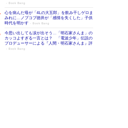
Book Bang
心を病んだ母が「4Lの大五郎」を飲み干しゲロま
みれに…ノブコブ徳井が「感情を失くした」子供
時代を明かす
Book Bang
今思い出しても涙が出そう…「明石家さんま」の
カッコよすぎる一言とは？ 「電波少年」伝説の
プロデューサーによる『人間・明石家さんま』評
Book Bang
「『火垂るの墓』は、大嘘である」原作者
が抱き続けた“自責の念”とは…「自己憐憫
は描きたくない」監督が徹底的にこだわっ
たこと（後編） #戦争の記憶
Book Bang
「叱って伸びるやつは、褒めたらもっと伸びる」
俳優・高嶋政伸が家族に教わった“人を育てるコ
ツ”…芸への考え方を明かす
Book Bang
美輪明宏 晩年の回答を集めた『ほほえんで生き
るための人生相談』がランクイン［エンターテイ
メントベストセラー］
Book Bang
「宇宙兄弟」最終46巻がベストセラー1位 宇宙