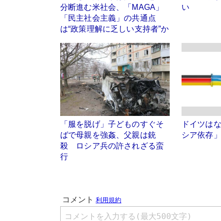
分断進む米社会、「MAGA」
い
「民主社会主義」の共通点
は“政策理解に乏しい支持者”か
「服を脱げ」子どものすぐそ
ドイツは
ばで母親を強姦、父親は銃
シア依存
殺 ロシア兵の許されざる蛮
行