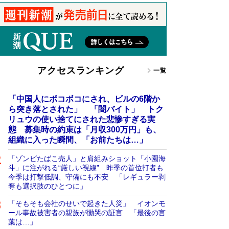
アクセスランキング
一覧
「中国人にボコボコにされ、ビルの6階か
ら突き落とされた」 「闇バイト」 トク
リュウの使い捨てにされた悲惨すぎる実
態 募集時の約束は「月収300万円」も、
組織に入った瞬間、「お前たちは…」
「ゾンビたばこ売人」と肩組みショット「小園海
斗」に注がれる“厳しい視線” 昨季の首位打者も
今季は打撃低調、守備にも不安 「レギュラー剥
奪も選択肢のひとつに」
「そもそも会社のせいで起きた人災」 イオンモ
ール事故被害者の親族が慟哭の証言 「最後の言
葉は…」