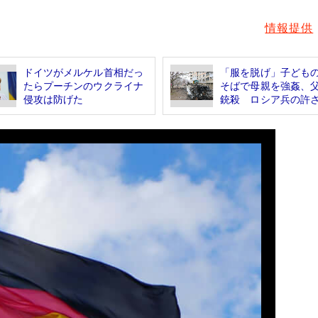
情報提供
ドイツがメルケル首相だっ
「服を脱げ」子ども
たらプーチンのウクライナ
そばで母親を強姦、
侵攻は防げた
銃殺 ロシア兵の許さ.