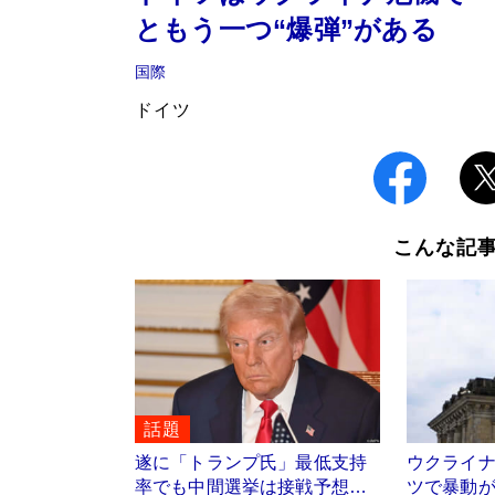
ともう一つ“爆弾”がある
国際
ドイツ
こんな記
話題
遂に「トランプ氏」最低支持
ウクライ
率でも中間選挙は接戦予想…
ツで暴動