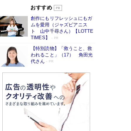
開発への関心を押し上げた18年の物語に幕 特装
おすすめ
版には「宇宙で描かれたマンガ」も収録
Book Bang
創作にもリフレッシュにもガ
友近氏、絶賛！ 鎌倉を舞台に、孤独を抱えた
ムを愛用（ジャズピアニス
人々が新たな一歩を踏み出す連作短篇集『海のほ
ト 山中千尋さん）【LOTTE
とりのプラネット』試し読み
Book Bang
TIMES】
PR
【特別読物】「救うこと、救
われること」（17） 角田光
代さん
PR