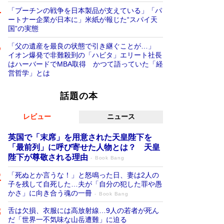
「プーチンの戦争を日本製品が支えている」「パ
ートナー企業が日本に」米紙が報じた“スパイ天
国”の実態
「父の遺産を最良の状態で引き継ぐことが…」
イオン爆発で非難殺到の「ハビタ」エリート社長
はハーバードでMBA取得 かつて語っていた「経
営哲学」とは
話題の本
レビュー
ニュース
英国で「末席」を用意された天皇陛下を
「最前列」に呼び寄せた人物とは？ 天皇
陛下が尊敬される理由
Book Bang
「死ぬとか言うな！」と怒鳴った日、妻は2人の
子を残して自死した…夫が「自分の犯した罪や愚
かさ」に向き合う魂の一冊
Book Bang
舌は欠損、衣服には高放射線…9人の若者が死ん
だ「世界一不気味な山岳遭難」に迫る