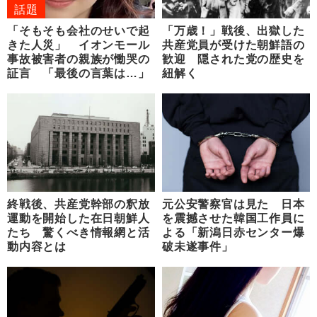
話題
「そもそも会社のせいで起
「万歳！」戦後、出獄した
きた人災」 イオンモール
共産党員が受けた朝鮮語の
事故被害者の親族が慟哭の
歓迎 隠された党の歴史を
証言 「最後の言葉は…」
紐解く
終戦後、共産党幹部の釈放
元公安警察官は見た 日本
運動を開始した在日朝鮮人
を震撼させた韓国工作員に
たち 驚くべき情報網と活
よる「新潟日赤センター爆
動内容とは
破未遂事件」