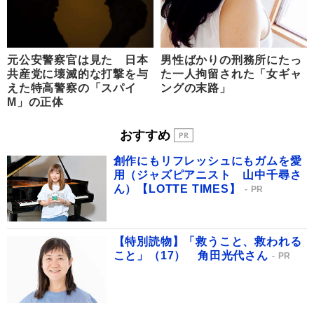
元公安警察官は見た 日本
男性ばかりの刑務所にたっ
共産党に壊滅的な打撃を与
た一人拘留された「女ギャ
えた特高警察の「スパイ
ングの末路」
M」の正体
おすすめ
創作にもリフレッシュにもガムを愛
用（ジャズピアニスト 山中千尋さ
ん）【LOTTE TIMES】
PR
【特別読物】「救うこと、救われる
こと」（17） 角田光代さん
PR