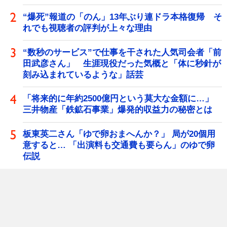
“爆死”報道の「のん」13年ぶり連ドラ本格復帰 そ
れでも視聴者の評判が上々な理由
“数秒のサービス”で仕事を干された人気司会者「前
田武彦さん」 生涯現役だった気概と「体に秒針が
刻み込まれているような」話芸
「将来的に年約2500億円という莫大な金額に…」
三井物産「鉄鉱石事業」爆発的収益力の秘密とは
板東英二さん「ゆで卵おまへんか？」 局が20個用
意すると… 「出演料も交通費も要らん」のゆで卵
伝説