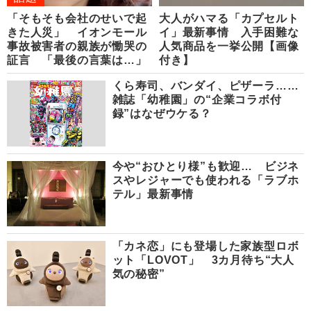
「そもそも会社のせいで起
大人がハマる「カプセルト
きた人災」 イオンモール
イ」最新事情 入手困難な
事故被害者の親族が慟哭の
人気商品を一挙公開【画像
証言 「最後の言葉は…」
付き】
くら寿司、バンダイ、ピザーラ……
雑誌「幼稚園」の“企業コラボ付
録”はなぜウケる？
今や“おひとり様”も歓迎… ビジネ
スやレジャーでも使われる「ラブホ
テル」最新事情
「カネ恋」にも登場した家族型ロボ
ット「LOVOT」 3カ月待ち“大人
気の秘密”