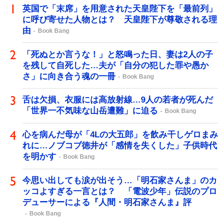
英国で「末席」を用意された天皇陛下を「最前列」
に呼び寄せた人物とは？ 天皇陛下が尊敬される理
由
Book Bang
「死ぬとか言うな！」と怒鳴った日、妻は2人の子
を残して自死した…夫が「自分の犯した罪や愚か
さ」に向き合う魂の一冊
Book Bang
舌は欠損、衣服には高放射線…9人の若者が死んだ
「世界一不気味な山岳遭難」に迫る
Book Bang
心を病んだ母が「4Lの大五郎」を飲み干しゲロまみ
れに…ノブコブ徳井が「感情を失くした」子供時代
を明かす
Book Bang
今思い出しても涙が出そう…「明石家さんま」のカ
ッコよすぎる一言とは？ 「電波少年」伝説のプロ
デューサーによる『人間・明石家さんま』評
Book Bang