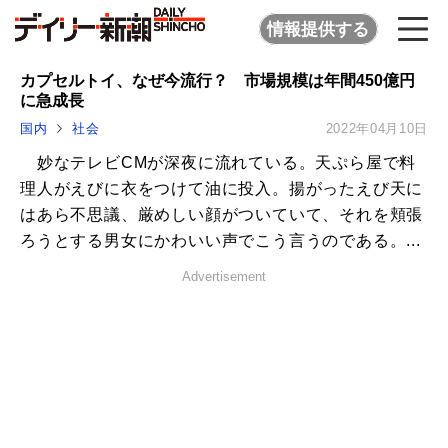
情報提供する
カプセルトイ、なぜ今流行？ 市場規模は年間450億円
に急成長
国内
社会
2022年04月10日
妙なテレビCMが深夜に流れている。天ぷら屋で料
理人がえびに衣をつけて油に投入。揚がったえび天に
はあら不思議、厳めしい顔がついていて、それを頬張
ろうとする男女にかわいい声でこう言うのである。...
Advertisement