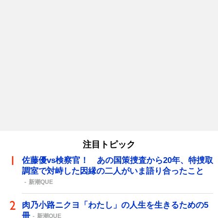
注目トピック
佐藤優vs検察官！ あの国策捜査から20年、特捜取
調室で対峙した因縁の二人がいま語り合ったこと
新潮QUE
肉乃小路ニクヨ「わたし」の人生を生きるための5
冊
新潮QUE