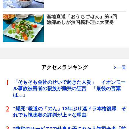
産地直送「おうちごはん」第5回
漁師めしが無国籍料理に大変身
アクセスランキング
一覧
「そもそも会社のせいで起きた人災」 イオンモー
ル事故被害者の親族が慟哭の証言 「最後の言葉
は…」
“爆死”報道の「のん」13年ぶり連ドラ本格復帰 そ
れでも視聴者の評判が上々な理由
“数秒のサービス”で仕事を干された人気司会者「前