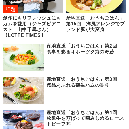
話題
創作にもリフレッシュにも
産地直送「おうちごはん」
ガムを愛用（ジャズピアニ
第15回 洋風アレンジでブ
スト 山中千尋さん）
ランド豚が大変身
【LOTTE TIMES】
産地直送「おうちごはん」第2回
食卓を彩るオホーツク海の奇跡
産地直送「おうちごはん」第3回
気品あふれる鶏生ハムの香り
産地直送「おうちごはん」第4回
松阪牛を頬ばって噛みしめるロース
トビーフ丼