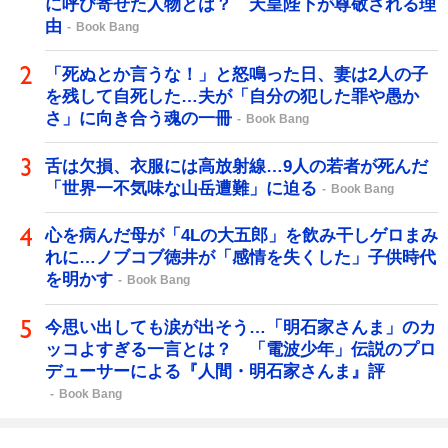
に呼び寄せた人物とは？ 天皇陛下が尊敬される理
由
Book Bang
「死ぬとか言うな！」と怒鳴った日、妻は2人の子
を残して自死した…夫が「自分の犯した罪や愚か
さ」に向き合う魂の一冊
Book Bang
舌は欠損、衣服には高放射線…9人の若者が死んだ
「世界一不気味な山岳遭難」に迫る
Book Bang
心を病んだ母が「4Lの大五郎」を飲み干しゲロまみ
れに…ノブコブ徳井が「感情を失くした」子供時代
を明かす
Book Bang
今思い出しても涙が出そう…「明石家さんま」のカ
ッコよすぎる一言とは？ 「電波少年」伝説のプロ
デューサーによる『人間・明石家さんま』評
Book Bang