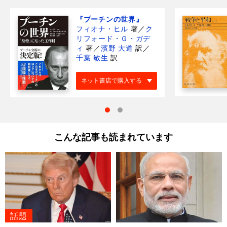
『プーチンの世界』
フィオナ・ヒル
著
／
ク
リフォード・Ｇ・ガデ
ィ
著
／
濱野 大道
訳
／
千葉 敏生
訳
ネット書店で購入する
こんな記事も読まれています
話題