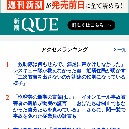
アクセスランキング
一覧
「救助隊は何もせんで、満足に声かけしなかった」
レスキュー隊が救えなかった命 近隣住民が明かす
「二次被害を出さないのが訓練の鉄則になっている
様子」
「玖瑠美の最期の言葉は…」 イオンモール事故被
害者の親族が慟哭の証言 「おばたちは制止できな
かった自分たちを責めている」 さらに、間一髪で
事故を免れた従業員の証言も