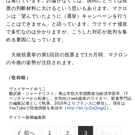
は避けています。討論がなくては、国民にとっては投
票の判断材料に欠けるという思いもあります。マクロ
ンは「望んでいたように（選挙）キャンペーンを行う
ことはできません」と語っています。ウクライナ侵攻
で多忙なのは分かりますが、こうした対応が批判を集
める要因になっています。
大統領選挙の第1回目の投票まで1カ月弱、マクロン
の今後の姿勢が注目されます。
（敬称略）
ヴェイサードゆうこ
翻訳家・ジャーナリスト。青山学院大学国際政治経済学部卒。IT
ベンチャーから転身し、女性向けweb媒体のライター、飲食専門誌
の編集記者として執筆。2016年よりフランスに移住し、現在は
YouTubeで現地情報を発信中（
http://bit.ly/2uQlngQ
）。
デイリー新潮編集部
前へ
1
2
3
次へ