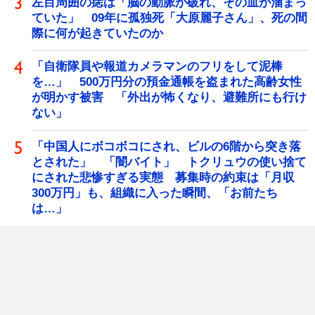
左目周囲の痣は「脳の動脈が破れ、その血が溜まっ
ていた」 09年に孤独死「大原麗子さん」、死の間
際に何が起きていたのか
「自衛隊員や報道カメラマンのフリをして泥棒
を…」 500万円分の預金通帳を盗まれた高齢女性
が明かす被害 「外出が怖くなり、避難所にも行け
ない」
「中国人にボコボコにされ、ビルの6階から突き落
とされた」 「闇バイト」 トクリュウの使い捨て
にされた悲惨すぎる実態 募集時の約束は「月収
300万円」も、組織に入った瞬間、「お前たち
は…」