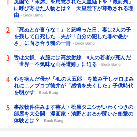
英国で「末席」を用意された天皇陛下を「最前列」
に呼び寄せた人物とは？ 天皇陛下が尊敬される理
由
Book Bang
「死ぬとか言うな！」と怒鳴った日、妻は2人の子
を残して自死した…夫が「自分の犯した罪や愚か
さ」に向き合う魂の一冊
Book Bang
舌は欠損、衣服には高放射線…9人の若者が死んだ
「世界一不気味な山岳遭難」に迫る
Book Bang
心を病んだ母が「4Lの大五郎」を飲み干しゲロまみ
れに…ノブコブ徳井が「感情を失くした」子供時代
を明かす
Book Bang
事故物件住みます芸人・松原タニシがいわくつきの
部屋を大公開 漫画家・清野とおるが聞いた衝撃の
体験とは？
Book Bang