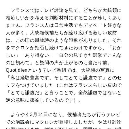
フランスではテレビ討論を見て、どちらが大統領に
相応しいかを考える判断材料にすることが珍しくあり
ません。フランス人は日常生活でもディベート好きな
人が多く、大統領候補たちが繰り広げる激しい攻防
は、この国の風物詩のような印象がありました。それ
をマクロンが拒否し続けてきたわけですから、「おか
しい」「あり得ない」「自分の見てきた選挙でこんな
のは初めて」と疑問の声が上がるのも当たり前。
Quotidienというテレビ番組では、大統領の写真に
「私は経験豊富です。そしてとても謙虚です」とのセ
リフをつけていました（これはフランスらしい皮肉で
「とても謙虚だ」と言うことで、全然謙虚ではないと
逆の意味に揶揄しているのです）。
ようやく3月14日になり、候補者たちが行うテレビ
での演説会にマクロンが登場しましたが、やはり討論