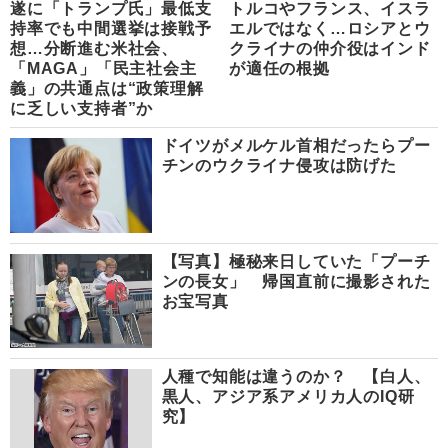
遂に「トランプ氏」最低支
トルコやフランス、イスラ
持率でも中間選挙は接戦予
エルではなく…ロシアとウ
想…分断進む米社会、
クライナの仲介役はインド
「MAGA」「民主社会主
が適任の根拠
義」の共通点は“政策理解
に乏しい支持者”か
ドイツがメルケル首相だったらプー
チンのウクライナ侵攻は防げた
【写真】極秘来日していた「プーチ
ンの長女」 帰国直前に撮影された
お宝写真
人種で知能は違うのか？ 【白人、
黒人、アジア系アメリカ人のIQ研
究】