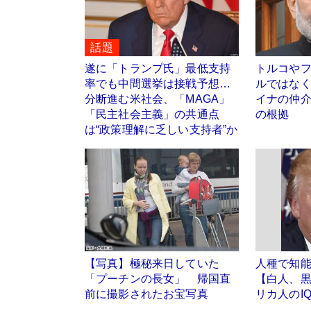
話題
遂に「トランプ氏」最低支持
トルコや
率でも中間選挙は接戦予想…
ルではな
分断進む米社会、「MAGA」
イナの仲
「民主社会主義」の共通点
の根拠
は“政策理解に乏しい支持者”か
【写真】極秘来日していた
人種で知
「プーチンの長女」 帰国直
【白人、
前に撮影されたお宝写真
リカ人のI