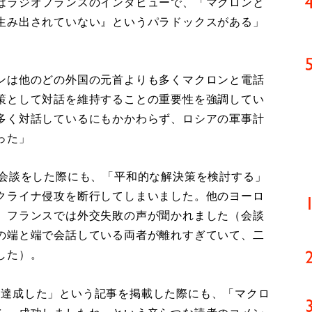
はラジオフランスのインタビューで、「マクロンと
生み出されていない』というパラドックスがある」
ンは他のどの外国の元首よりも多くマクロンと電話
策として対話を維持することの重要性を強調してい
多く対話しているにもかかわらず、ロシアの軍事計
った」
会談をした際にも、「平和的な解決策を検討する」
クライナ侵攻を断行してしまいました。他のヨーロ
、フランスでは外交失敗の声が聞かれました（会談
の端と端で会話している両者が離れすぎていて、二
した）。
的は達成した」という記事を掲載した際にも、「マクロ