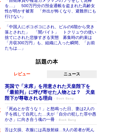
「自衛隊員や報道カメラマンのフリをして泥棒
を…」 500万円分の預金通帳を盗まれた高齢女
性が明かす被害 「外出が怖くなり、避難所にも
行けない」
「中国人にボコボコにされ、ビルの6階から突き
落とされた」 「闇バイト」 トクリュウの使い
捨てにされた悲惨すぎる実態 募集時の約束は
「月収300万円」も、組織に入った瞬間、「お前
たちは…」
話題の本
レビュー
ニュース
英国で「末席」を用意された天皇陛下を
「最前列」に呼び寄せた人物とは？ 天皇
陛下が尊敬される理由
Book Bang
「死ぬとか言うな！」と怒鳴った日、妻は2人の
子を残して自死した…夫が「自分の犯した罪や愚
かさ」に向き合う魂の一冊
Book Bang
舌は欠損、衣服には高放射線…9人の若者が死ん