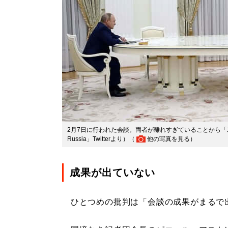
2月7日に行われた会談。両者が離れすぎていることから「二人
Russia」Twitterより）（
他の写真を見る
）
成果が出ていない
ひとつめの批判は「会談の成果がまるで