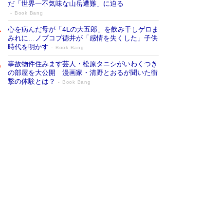
だ「世界一不気味な山岳遭難」に迫る
Book Bang
心を病んだ母が「4Lの大五郎」を飲み干しゲロま
みれに…ノブコブ徳井が「感情を失くした」子供
時代を明かす
Book Bang
事故物件住みます芸人・松原タニシがいわくつき
の部屋を大公開 漫画家・清野とおるが聞いた衝
撃の体験とは？
Book Bang
追悼・東野圭吾さん 週間ベストセラーラ
ンキングに『容疑者Xの献身』『白夜行』
など代表作が並ぶ［文庫ベストセラー］
Book Bang
73歳でも働くしかない 「老後レス時代」に交通
誘導員の独白が話題
Book Bang
竹内由恵の前に現れた「テレビ観ないんだよね
ぇ」という男性…夫を選んでテレ朝退社したワケ
Book Bang
「なんで？ そんな馬鹿な……」90歳になった作
家・阿刀田高さんが、ひとり暮らしの生活を明か