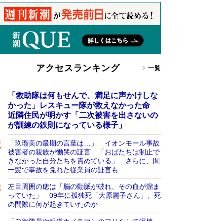
アクセスランキング
一覧
「救助隊は何もせんで、満足に声かけしな
かった」レスキュー隊が救えなかった命
近隣住民が明かす「二次被害を出さないの
が訓練の鉄則になっている様子」
「玖瑠美の最期の言葉は…」 イオンモール事故
被害者の親族が慟哭の証言 「おばたちは制止で
きなかった自分たちを責めている」 さらに、間
一髪で事故を免れた従業員の証言も
左目周囲の痣は「脳の動脈が破れ、その血が溜ま
っていた」 09年に孤独死「大原麗子さん」、死
の間際に何が起きていたのか