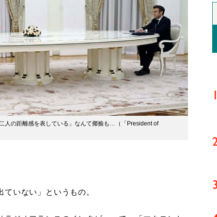
の距離感を表している」なんて揶揄も…（「President of
出ていない」というもの。