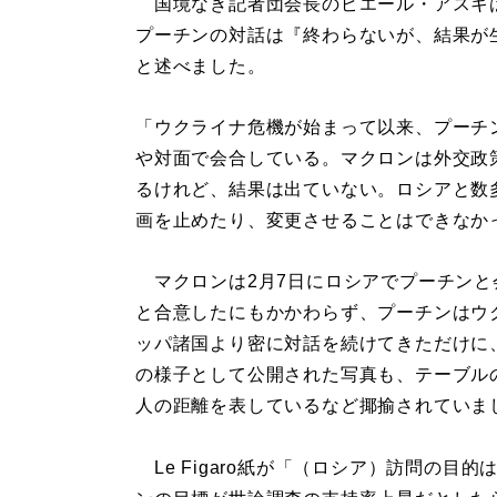
国境なき記者団会長のピエール・アスキ
プーチンの対話は『終わらないが、結果が
と述べました。
「ウクライナ危機が始まって以来、プーチ
や対面で会合している。マクロンは外交政
るけれど、結果は出ていない。ロシアと数
画を止めたり、変更させることはできなか
マクロンは2月7日にロシアでプーチンと
と合意したにもかかわらず、プーチンはウ
ッパ諸国より密に対話を続けてきただけに
の様子として公開された写真も、テーブル
人の距離を表しているなど揶揄されていま
Le Figaro紙が「（ロシア）訪問の目