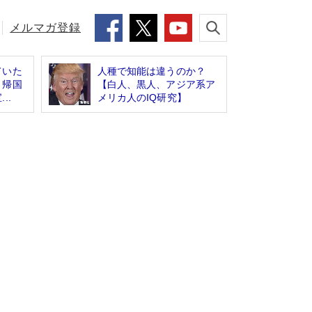
メルマガ登録
ていた
人種で知能は違うのか？
 帰国
【白人、黒人、アジア系ア
..
メリカ人のIQ研究】