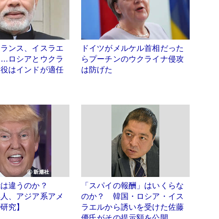
フランス、イスラエ
ドイツがメルケル首相だった
く…ロシアとウクラ
らプーチンのウクライナ侵攻
介役はインドが適任
は防げた
能は違うのか？
「スパイの報酬」はいくらな
黒人、アジア系アメ
のか？ 韓国・ロシア・イス
Q研究】
ラエルから誘いを受けた佐藤
優氏がその提示額を公開