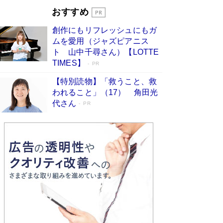
す
Book Bang
おすすめ
和田秀樹の70代、80代向け新書がベスト3を独
創作にもリフレッシュにもガ
占 上半期1位にも選出［新書ベストセラー］
ムを愛用（ジャズピアニス
Book Bang
ト 山中千尋さん）【LOTTE
TIMES】
PR
【特別読物】「救うこと、救
われること」（17） 角田光
代さん
PR