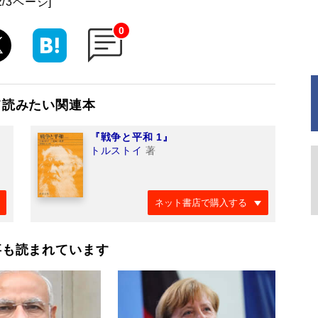
2/3ページ]
0
て読みたい関連本
『戦争と平和 1』
トルストイ
著
ネット書店で購入する
事も読まれています