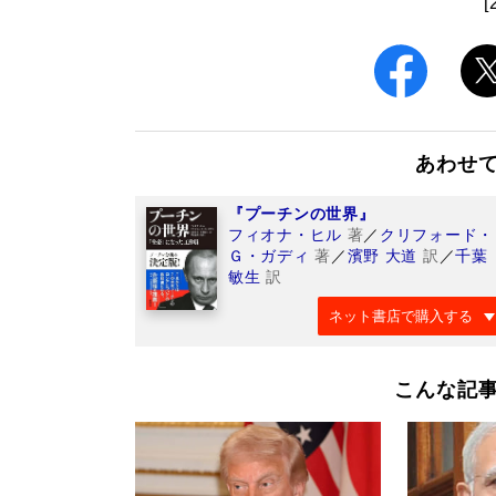
[
あわせ
『プーチンの世界』
フィオナ・ヒル
著
／
クリフォード・
Ｇ・ガディ
著
／
濱野 大道
訳
／
千葉
敏生
訳
ネット書店で購入する
こんな記