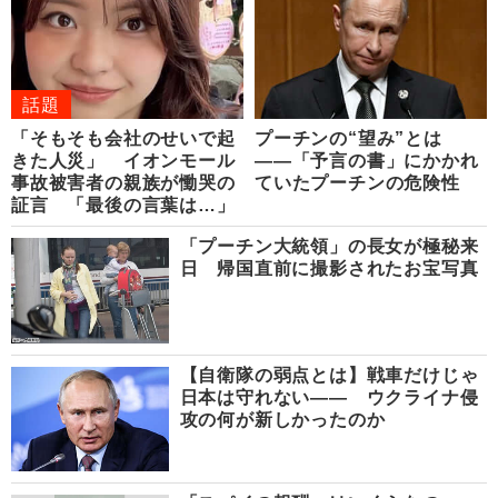
話題
「そもそも会社のせいで起
プーチンの“望み”とは
きた人災」 イオンモール
――「予言の書」にかかれ
事故被害者の親族が慟哭の
ていたプーチンの危険性
証言 「最後の言葉は…」
「プーチン大統領」の長女が極秘来
日 帰国直前に撮影されたお宝写真
【自衛隊の弱点とは】戦車だけじゃ
日本は守れない―― ウクライナ侵
攻の何が新しかったのか