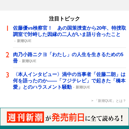
注目トピック
佐藤優vs検察官！ あの国策捜査から20年、特捜取
調室で対峙した因縁の二人がいま語り合ったこと
新潮QUE
肉乃小路ニクヨ「わたし」の人生を生きるための5
冊
新潮QUE
〈本人インタビュー〉渦中の当事者「佐藤二朗」は
何を語ったのか――「フジテレビ」で起きた「橋本
愛」とのハラスメント騒動
新潮QUE
「新潮QUE」とは？