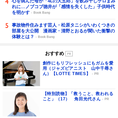
心を病んだ母が「4Lの大五郎」を飲み干しゲロまみ
れに…ノブコブ徳井が「感情を失くした」子供時代
を明かす
Book Bang
事故物件住みます芸人・松原タニシがいわくつきの
部屋を大公開 漫画家・清野とおるが聞いた衝撃の
体験とは？
Book Bang
おすすめ
創作にもリフレッシュにもガムを愛
用（ジャズピアニスト 山中千尋さ
ん）【LOTTE TIMES】
PR
【特別読物】「救うこと、救われる
こと」（17） 角田光代さん
PR