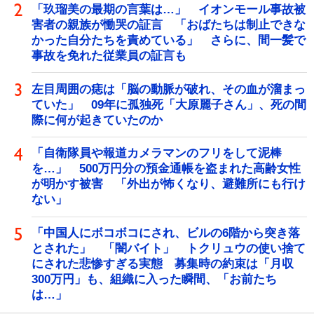
「玖瑠美の最期の言葉は…」 イオンモール事故被
害者の親族が慟哭の証言 「おばたちは制止できな
かった自分たちを責めている」 さらに、間一髪で
事故を免れた従業員の証言も
左目周囲の痣は「脳の動脈が破れ、その血が溜まっ
ていた」 09年に孤独死「大原麗子さん」、死の間
際に何が起きていたのか
「自衛隊員や報道カメラマンのフリをして泥棒
を…」 500万円分の預金通帳を盗まれた高齢女性
が明かす被害 「外出が怖くなり、避難所にも行け
ない」
「中国人にボコボコにされ、ビルの6階から突き落
とされた」 「闇バイト」 トクリュウの使い捨て
にされた悲惨すぎる実態 募集時の約束は「月収
300万円」も、組織に入った瞬間、「お前たち
は…」