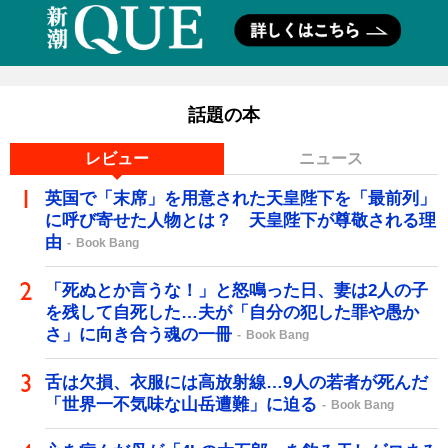
話題の本
レビュー
ニュース
英国で「末席」を用意された天皇陛下を「最前列」
に呼び寄せた人物とは？ 天皇陛下が尊敬される理
由
Book Bang
「死ぬとか言うな！」と怒鳴った日、妻は2人の子
を残して自死した…夫が「自分の犯した罪や愚か
さ」に向き合う魂の一冊
Book Bang
舌は欠損、衣服には高放射線…9人の若者が死んだ
「世界一不気味な山岳遭難」に迫る
Book Bang