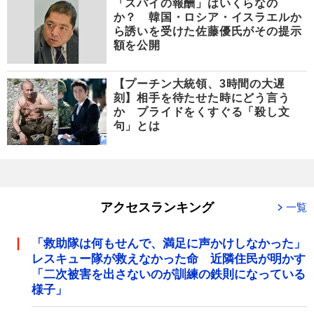
「スパイの報酬」はいくらなの
か？ 韓国・ロシア・イスラエルか
ら誘いを受けた佐藤優氏がその提示
額を公開
【プーチン大統領、3時間の大遅
刻】相手を待たせた時にどう言う
か プライドをくすぐる「殺し文
句」とは
アクセスランキング
一覧
「救助隊は何もせんで、満足に声かけしなかった」
レスキュー隊が救えなかった命 近隣住民が明かす
「二次被害を出さないのが訓練の鉄則になっている
様子」