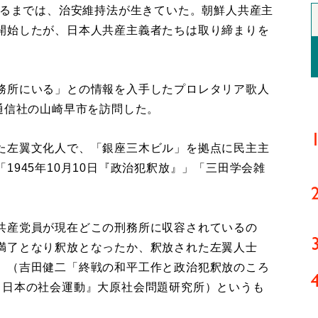
れるまでは、治安維持法が生きていた。朝鮮人共産主
開始したが、日本人共産主義者たちは取り締まりを
務所にいる」との情報を入手したプロレタリア歌人
通信社の山崎早市を訪問した。
た左翼文化人で、「銀座三木ビル」を拠点に民主主
1945年10月10日『政治犯釈放』」「三田学会雑
共産党員が現在どこの刑務所に収容されているの
満了となり釈放となったか、釈放された左翼人士
」（吉田健二「終戦の和平工作と政治犯釈放のころ
 日本の社会運動』大原社会問題研究所）というも