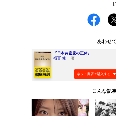
[
あわせ
『日本共産党の正体』
福冨 健一
著
ネット書店で購入する
こんな記