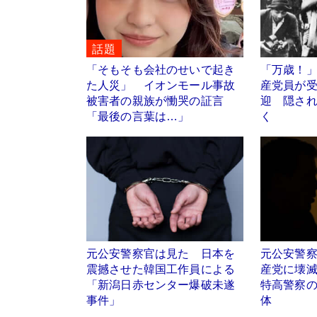
話題
「そもそも会社のせいで起き
「万歳！
た人災」 イオンモール事故
産党員が
被害者の親族が慟哭の証言
迎 隠さ
「最後の言葉は…」
く
元公安警察官は見た 日本を
元公安警
震撼させた韓国工作員による
産党に壊
「新潟日赤センター爆破未遂
特高警察の
事件」
体