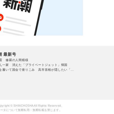
潮 最新号
震 修羅の人間模様
ん一家 消えた「プライベートジェット」帰国
を履いて国会で座りこみ 高市首相が隠したい「...
pyright © SHINCHOSHA All Rights Reserved.
データについて無断転用・無断転載を禁じます。