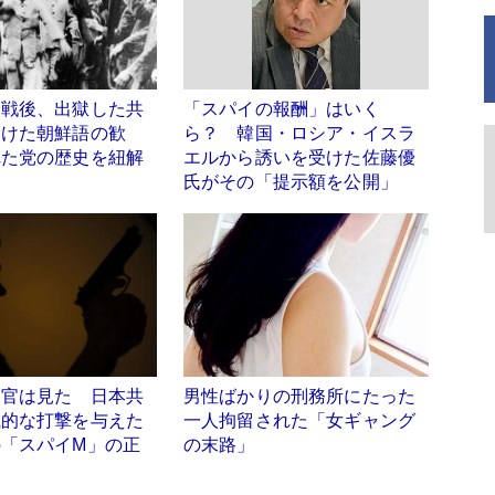
」戦後、出獄した共
「スパイの報酬」はいく
受けた朝鮮語の歓
ら？ 韓国・ロシア・イスラ
れた党の歴史を紐解
エルから誘いを受けた佐藤優
氏がその「提示額を公開」
察官は見た 日本共
男性ばかりの刑務所にたった
滅的な打撃を与えた
一人拘留された「女ギャング
「スパイM」の正
の末路」