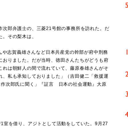
次郎弁護士の、三菱21号館の事務所を訪れた。だ
た。その梨木は、
さんや志賀義雄さんなど日本共産党の幹部が府中刑務
におりました。だが当時、徳田さんたちがどうも府
これは朝鮮人の間で流れていて、藤原春雄さんがそ
れ、私も承知しておりました」（吉田健二「救援運
木作次郎氏に聞く」『証言 日本の社会運動』大原
1室を借り、アジトとして活動をしていた。9月27