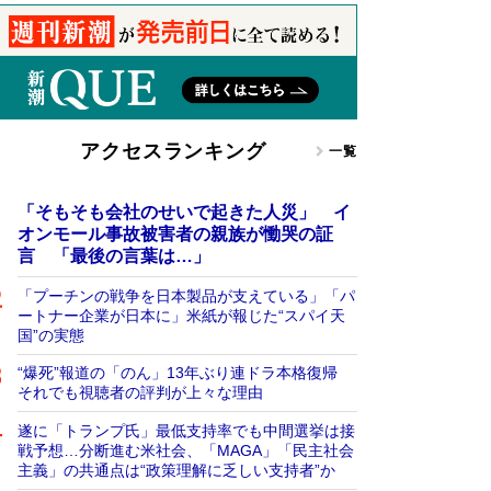
アクセスランキング
一覧
「そもそも会社のせいで起きた人災」 イ
オンモール事故被害者の親族が慟哭の証
言 「最後の言葉は…」
「プーチンの戦争を日本製品が支えている」「パ
ートナー企業が日本に」米紙が報じた“スパイ天
国”の実態
“爆死”報道の「のん」13年ぶり連ドラ本格復帰
それでも視聴者の評判が上々な理由
遂に「トランプ氏」最低支持率でも中間選挙は接
戦予想…分断進む米社会、「MAGA」「民主社会
主義」の共通点は“政策理解に乏しい支持者”か