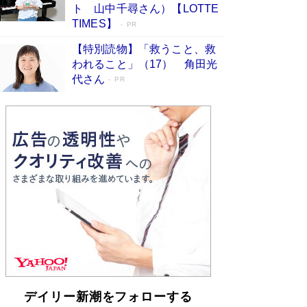
「不意に涙が出そうに…」高嶋政伸が明かし
ト 山中千尋さん）【LOTTE
た“13歳の娘を暴行する役”への葛藤 インティマ
TIMES】
PR
シーコーディネーターに支えられたNHK『大奥』
の裏側
Book Bang
【特別読物】「救うこと、救
われること」（17） 角田光
代さん
PR
デイリー新潮をフォローする