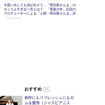
今思い出しても涙が出そう…「明石家さんま」の
カッコよすぎる一言とは？ 「電波少年」伝説の
プロデューサーによる『人間・明石家さんま』評
Book Bang
「叱って伸びるやつは、褒めたらもっと伸
びる」俳優・高嶋政伸が家族に教わっ
た“人を育てるコツ”…芸への考え方を明か
す
Book Bang
「『火垂るの墓』は、大嘘である」原作者が抱き
続けた“自責の念”とは…「自己憐憫は描きたくな
い」監督が徹底的にこだわったこと（後編） #
戦争の記憶
Book Bang
美輪明宏 晩年の回答を集めた『ほほえんで生き
るための人生相談』がランクイン［エンターテイ
メントベストセラー］
Book Bang
「宇宙兄弟」最終46巻がベストセラー1位 宇宙
おすすめ
開発への関心を押し上げた18年の物語に幕 特装
版には「宇宙で描かれたマンガ」も収録
創作にもリフレッシュにもガ
Book Bang
ムを愛用（ジャズピアニス