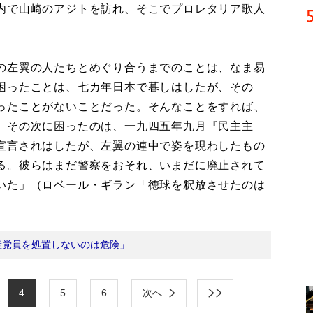
内で山崎のアジトを訪れ、そこでプロレタリア歌人
の左翼の人たちとめぐり合うまでのことは、なま易
困ったことは、七カ年日本で暮しはしたが、その
ったことがないことだった。そんなことをすれば、
。その次に困ったのは、一九四五年九月『民主主
宣言されはしたが、左翼の連中で姿を現わしたもの
る。彼らはまだ警察をおそれ、いまだに廃止されて
いた」（ロベール・ギラン「徳球を釈放させたのは
産党員を処置しないのは危険」
4
5
6
次へ