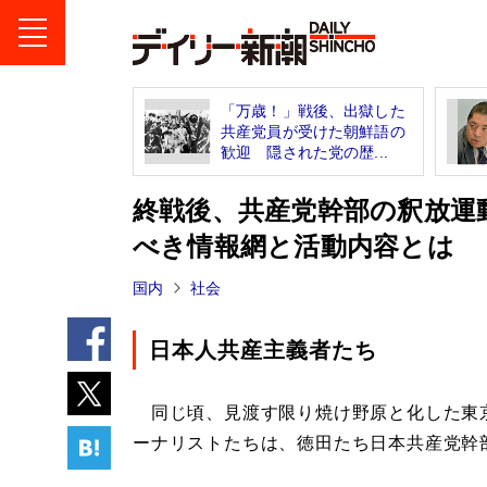
「万歳！」戦後、出獄した
共産党員が受けた朝鮮語の
歓迎 隠された党の歴...
終戦後、共産党幹部の釈放運
べき情報網と活動内容とは
国内
社会
日本人共産主義者たち
同じ頃、見渡す限り焼け野原と化した東京
ーナリストたちは、徳田たち日本共産党幹