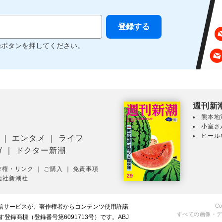
録ボタンを押してください。
週刊新
熊本地
小室さ
ヒール
｜
エンタメ
｜
ライフ
ガ
｜
ドクター新潮
作権・リンク
｜
ご購入
｜
免責事項
会社新潮社
Co
配信サービスが、著作権者からコンテンツ使用許諾
すべての画像・
録商標（登録番号第6091713号）です。ABJ