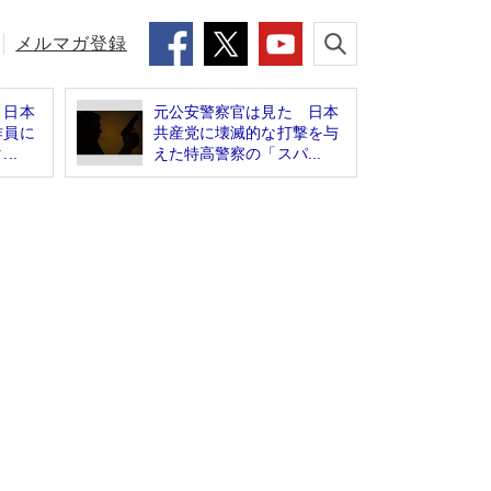
メルマガ登録
 日本
元公安警察官は見た 日本
作員に
共産党に壊滅的な打撃を与
..
えた特高警察の「スパ...