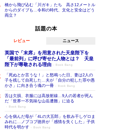
橋から飛び込む「川ガキ」たち 高さ12メートル
からのダイブも…令和の時代、文化と安全はどう
両立？
話題の本
レビュー
ニュース
英国で「末席」を用意された天皇陛下を
「最前列」に呼び寄せた人物とは？ 天皇
陛下が尊敬される理由
Book Bang
「死ぬとか言うな！」と怒鳴った日、妻は2人の
子を残して自死した…夫が「自分の犯した罪や愚
かさ」に向き合う魂の一冊
Book Bang
舌は欠損、衣服には高放射線…9人の若者が死ん
だ「世界一不気味な山岳遭難」に迫る
Book Bang
心を病んだ母が「4Lの大五郎」を飲み干しゲロま
みれに…ノブコブ徳井が「感情を失くした」子供
時代を明かす
Book Bang