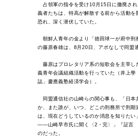
占領軍の指令を受け10月15日に撤廃さ
義者たちは、特高が解散する前から活動を
恐れ、深く潜伏していた。
朝鮮人青年の金より「徳田球一が府中刑
の藤原春雄は、8月20日、アポなしで同盟
藤原はプロレタリア系の短歌会を主宰し
義青年会議組織活動を行っていた（井上學「
誌」慶應義塾経済学会）。
同盟通信社の山崎らの関心事も、「日本
か、また誰が、いつ、どこの刑務所で刑期
は、現在どうしているのか消息を知りたい
――山崎早市氏に聞く〈2・完〉」『証言
のだった。