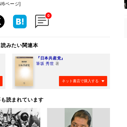
4/6ページ]
0
て読みたい関連本
『日本共産党』
筆坂 秀世
著
ネット書店で購入する
事も読まれています