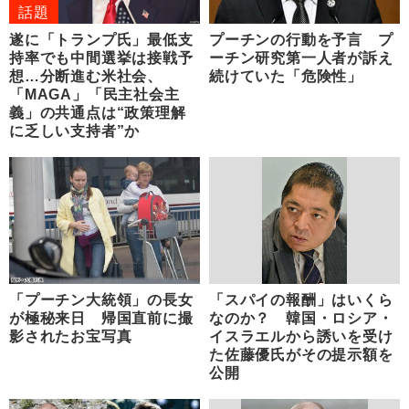
話題
遂に「トランプ氏」最低支
プーチンの行動を予言 プ
持率でも中間選挙は接戦予
ーチン研究第一人者が訴え
想…分断進む米社会、
続けていた「危険性」
「MAGA」「民主社会主
義」の共通点は“政策理解
に乏しい支持者”か
「プーチン大統領」の長女
「スパイの報酬」はいくら
が極秘来日 帰国直前に撮
なのか？ 韓国・ロシア・
影されたお宝写真
イスラエルから誘いを受け
た佐藤優氏がその提示額を
公開