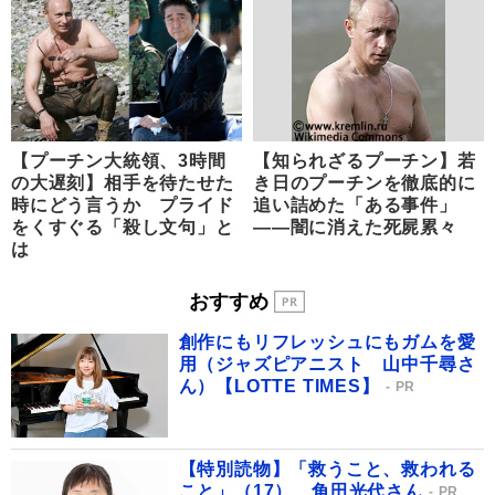
【プーチン大統領、3時間
【知られざるプーチン】若
の大遅刻】相手を待たせた
き日のプーチンを徹底的に
時にどう言うか プライド
追い詰めた「ある事件」
をくすぐる「殺し文句」と
――闇に消えた死屍累々
は
おすすめ
創作にもリフレッシュにもガムを愛
用（ジャズピアニスト 山中千尋さ
ん）【LOTTE TIMES】
PR
【特別読物】「救うこと、救われる
こと」（17） 角田光代さん
PR