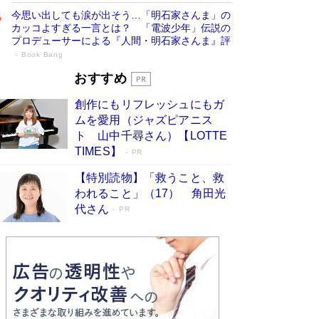
今思い出しても涙が出そう…「明石家さんま」の
カッコよすぎる一言とは？ 「電波少年」伝説の
プロデューサーによる『人間・明石家さんま』評
Book Bang
「宇宙兄弟」最終46巻がベストセラー1
おすすめ
位 宇宙開発への関心を押し上げた18年の
創作にもリフレッシュにもガ
物語に幕 特装版には「宇宙で描かれたマ
ムを愛用（ジャズピアニス
ンガ」も収録
Book Bang
ト 山中千尋さん）【LOTTE
美輪明宏 晩年の回答を集めた『ほほえんで生き
TIMES】
PR
るための人生相談』がランクイン［エンターテイ
メントベストセラー］
Book Bang
【特別読物】「救うこと、救
われること」（17） 角田光
「『火垂るの墓』は、大嘘である」原作者が抱き
代さん
続けた“自責の念”とは…「自己憐憫は描きたくな
PR
い」監督が徹底的にこだわったこと（後編） #
戦争の記憶
Book Bang
皇室はなぜ世界から尊敬されているのか？ 「天
皇陛下はお元気でおられるか」がサウジ国王の第
一声になる理由
Book Bang
東野圭吾、伊坂幸太郎の人気シリーズ最新作どち