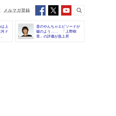
メルマガ登録
のは上
昔のやんちゃエピソードが
大河ド
嘘のよう…… 「上野樹
.
里」の評価が急上昇