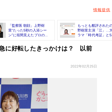
情報提供
「監察医 朝顔」上野樹
もっとも酷評された
里“たった5秒の入浴シー
野樹里主演「江」…
ン”に垣間見えたプロの...
ラマ「時代考証」とS..
が急に好転したきっかけは？ 以前
2022年02月25日