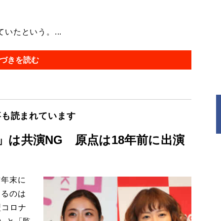
たという。...
づきを読む
事も読まれています
」は共演NG 原点は18年前に出演
昨年末に
あるのは
型コロナ