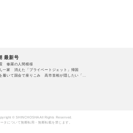
潮 最新号
震 修羅の人間模様
ん一家 消えた「プライベートジェット」帰国
を履いて国会で座りこみ 高市首相が隠したい「...
pyright © SHINCHOSHA All Rights Reserved.
データについて無断転用・無断転載を禁じます。