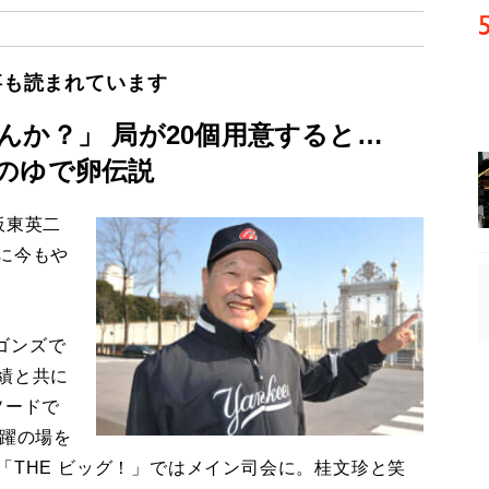
事も読まれています
んか？」 局が20個用意すると…
のゆで卵伝説
板東英二
に今もや
ゴンズで
績と共に
ソードで
活躍の場を
「THE ビッグ！」ではメイン司会に。桂文珍と笑