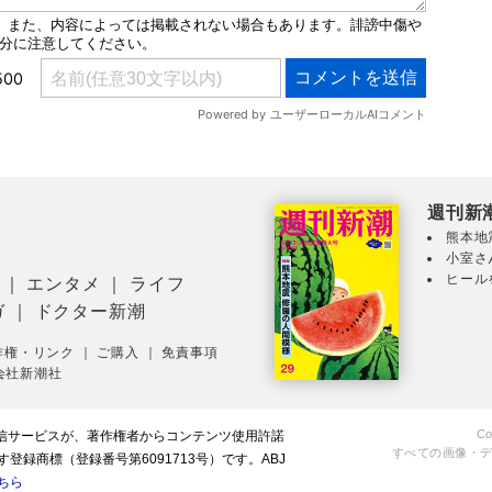
週刊新
熊本地
小室さ
ヒール
｜
エンタメ
｜
ライフ
ガ
｜
ドクター新潮
作権・リンク
｜
ご購入
｜
免責事項
会社新潮社
Co
配信サービスが、著作権者からコンテンツ使用許諾
すべての画像・
録商標（登録番号第6091713号）です。ABJ
ちら