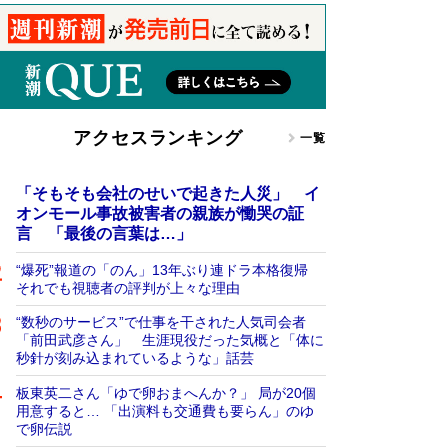
アクセスランキング
一覧
「そもそも会社のせいで起きた人災」 イ
オンモール事故被害者の親族が慟哭の証
言 「最後の言葉は…」
“爆死”報道の「のん」13年ぶり連ドラ本格復帰
それでも視聴者の評判が上々な理由
“数秒のサービス”で仕事を干された人気司会者
「前田武彦さん」 生涯現役だった気概と「体に
秒針が刻み込まれているような」話芸
板東英二さん「ゆで卵おまへんか？」 局が20個
用意すると… 「出演料も交通費も要らん」のゆ
で卵伝説