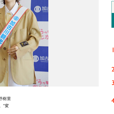
野樹里
。“変