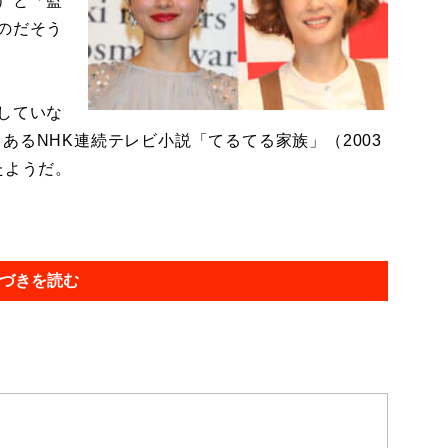
）と「監
のだそう
していな
あるNHK連続テレビ小説「てるてる家族」（2003
たようだ。
づきを読む