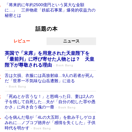
「将来的に年約2500億円という莫大な金額
に…」 三井物産「鉄鉱石事業」爆発的収益力の
秘密とは
話題の本
レビュー
ニュース
英国で「末席」を用意された天皇陛下を
「最前列」に呼び寄せた人物とは？ 天皇
陛下が尊敬される理由
Book Bang
舌は欠損、衣服には高放射線…9人の若者が死ん
だ「世界一不気味な山岳遭難」に迫る
Book Bang
「死ぬとか言うな！」と怒鳴った日、妻は2人の
子を残して自死した…夫が「自分の犯した罪や愚
かさ」に向き合う魂の一冊
Book Bang
心を病んだ母が「4Lの大五郎」を飲み干しゲロま
みれに…ノブコブ徳井が「感情を失くした」子供
時代を明かす
Book Bang