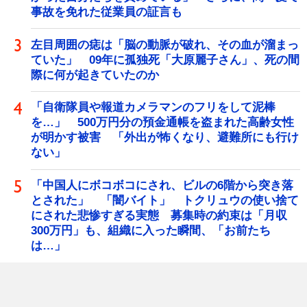
事故を免れた従業員の証言も
左目周囲の痣は「脳の動脈が破れ、その血が溜まっ
ていた」 09年に孤独死「大原麗子さん」、死の間
際に何が起きていたのか
「自衛隊員や報道カメラマンのフリをして泥棒
を…」 500万円分の預金通帳を盗まれた高齢女性
が明かす被害 「外出が怖くなり、避難所にも行け
ない」
「中国人にボコボコにされ、ビルの6階から突き落
とされた」 「闇バイト」 トクリュウの使い捨て
にされた悲惨すぎる実態 募集時の約束は「月収
300万円」も、組織に入った瞬間、「お前たち
は…」