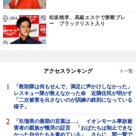
松坂桃李、高級エステで禁断プレ
ー ブラックリスト入り
アクセスランキング
一覧
「救助隊は何もせんで、満足に声かけしなかった」
レスキュー隊が救えなかった命 近隣住民が明かす
「二次被害を出さないのが訓練の鉄則になっている
様子」
「玖瑠美の最期の言葉は…」 イオンモール事故被
害者の親族が慟哭の証言 「おばたちは制止できな
かった自分たちを責めている」 さらに、間一髪で