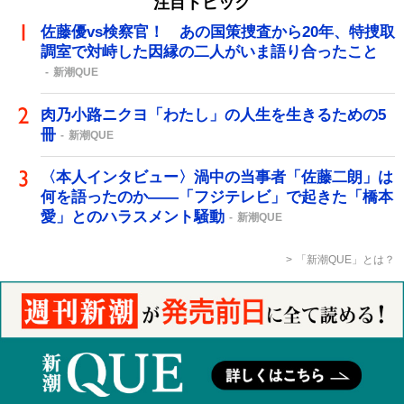
注目トピック
佐藤優vs検察官！ あの国策捜査から20年、特捜取
調室で対峙した因縁の二人がいま語り合ったこと
新潮QUE
肉乃小路ニクヨ「わたし」の人生を生きるための5
冊
新潮QUE
〈本人インタビュー〉渦中の当事者「佐藤二朗」は
何を語ったのか――「フジテレビ」で起きた「橋本
愛」とのハラスメント騒動
新潮QUE
「新潮QUE」とは？