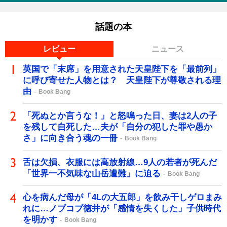
話題の本
レビュー
ニュース
英国で「末席」を用意された天皇陛下を「最前列」
に呼び寄せた人物とは？ 天皇陛下が尊敬される理
由
Book Bang
「死ぬとか言うな！」と怒鳴った日、妻は2人の子
を残して自死した…夫が「自分の犯した罪や愚か
さ」に向き合う魂の一冊
Book Bang
舌は欠損、衣服には高放射線…9人の若者が死んだ
「世界一不気味な山岳遭難」に迫る
Book Bang
心を病んだ母が「4Lの大五郎」を飲み干しゲロまみ
れに…ノブコブ徳井が「感情を失くした」子供時代
を明かす
Book Bang