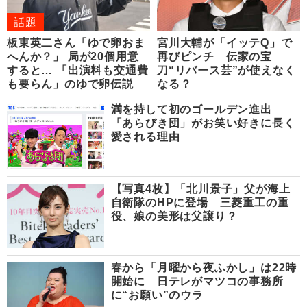
話題
板東英二さん「ゆで卵おま
宮川大輔が「イッテQ」で
へんか？」 局が20個用意
再びピンチ 伝家の宝
すると… 「出演料も交通費
刀“リバース芸”が使えなく
も要らん」のゆで卵伝説
なる？
満を持して初のゴールデン進出
「あらびき団」がお笑い好きに長く
愛される理由
【写真4枚】「北川景子」父が海上
自衛隊のHPに登場 三菱重工の重
役、娘の美形は父譲り？
春から「月曜から夜ふかし」は22時
開始に 日テレがマツコの事務所
に“お願い”のウラ