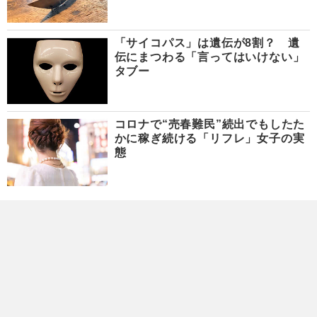
「サイコパス」は遺伝が8割？ 遺
伝にまつわる「言ってはいけない」
タブー
コロナで“売春難民”続出でもしたた
かに稼ぎ続ける「リフレ」女子の実
態