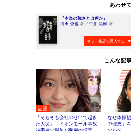
あわせ
『本当の強さとは何か』
増田 俊也
著
／
中井 祐樹
著
ネット書店で購入する
こんな記
話題
「そもそも会社のせいで起き
なぜ体操
た人災」 イオンモール事故
中理恵」
被害者の親族が慟哭の証言
のか？