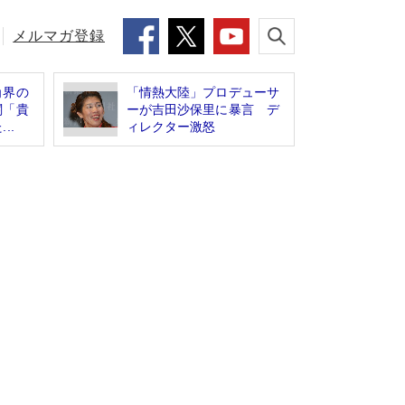
メルマガ登録
角界の
「情熱大陸」プロデューサ
関「貴
ーが吉田沙保里に暴言 デ
..
ィレクター激怒