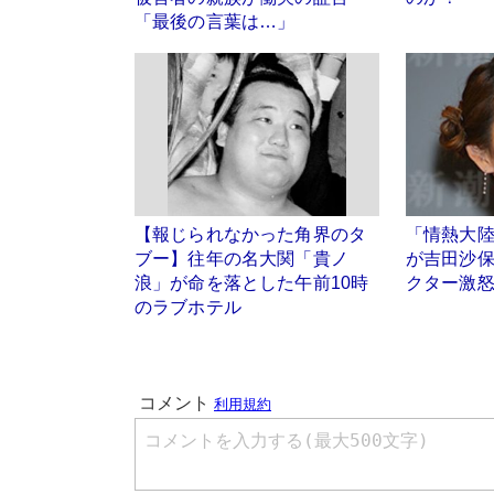
「最後の言葉は…」
【報じられなかった角界のタ
「情熱大
ブー】往年の名大関「貴ノ
が吉田沙
浪」が命を落とした午前10時
クター激
のラブホテル