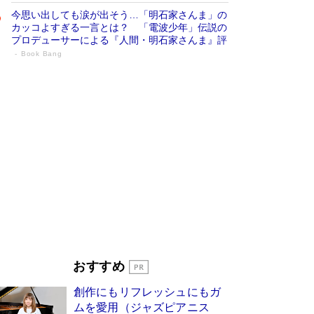
今思い出しても涙が出そう…「明石家さんま」の
カッコよすぎる一言とは？ 「電波少年」伝説の
プロデューサーによる『人間・明石家さんま』評
Book Bang
「叱って伸びるやつは、褒めたらもっと伸
びる」俳優・高嶋政伸が家族に教わっ
た“人を育てるコツ”…芸への考え方を明か
す
Book Bang
「『火垂るの墓』は、大嘘である」原作者が抱き
続けた“自責の念”とは…「自己憐憫は描きたくな
い」監督が徹底的にこだわったこと（後編） #
戦争の記憶
Book Bang
美輪明宏 晩年の回答を集めた『ほほえんで生き
るための人生相談』がランクイン［エンターテイ
メントベストセラー］
Book Bang
「宇宙兄弟」最終46巻がベストセラー1位 宇宙
おすすめ
開発への関心を押し上げた18年の物語に幕 特装
版には「宇宙で描かれたマンガ」も収録
創作にもリフレッシュにもガ
Book Bang
ムを愛用（ジャズピアニス