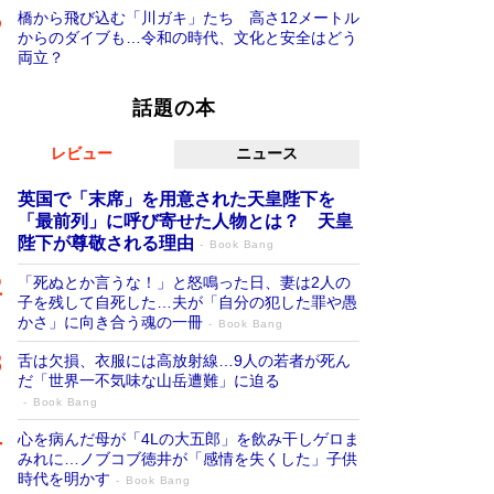
橋から飛び込む「川ガキ」たち 高さ12メートル
からのダイブも…令和の時代、文化と安全はどう
両立？
話題の本
レビュー
ニュース
英国で「末席」を用意された天皇陛下を
「最前列」に呼び寄せた人物とは？ 天皇
陛下が尊敬される理由
Book Bang
「死ぬとか言うな！」と怒鳴った日、妻は2人の
子を残して自死した…夫が「自分の犯した罪や愚
かさ」に向き合う魂の一冊
Book Bang
舌は欠損、衣服には高放射線…9人の若者が死ん
だ「世界一不気味な山岳遭難」に迫る
Book Bang
心を病んだ母が「4Lの大五郎」を飲み干しゲロま
みれに…ノブコブ徳井が「感情を失くした」子供
時代を明かす
Book Bang