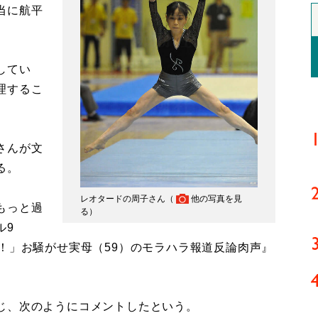
当に航平
してい
理するこ
さんが文
る。
レオタードの周子さん（
他の写真を見
もっと過
る
）
ル9
！」お騒がせ実母（59）のモラハラ報道反論肉声』
じ、次のようにコメントしたという。