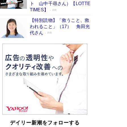
「不意に涙が出そうに…」高嶋政伸が明かし
ト 山中千尋さん）【LOTTE
た“13歳の娘を暴行する役”への葛藤 インティマ
TIMES】
PR
シーコーディネーターに支えられたNHK『大奥』
の裏側
Book Bang
【特別読物】「救うこと、救
われること」（17） 角田光
代さん
PR
デイリー新潮をフォローする