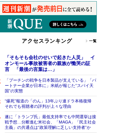
アクセスランキング
一覧
「そもそも会社のせいで起きた人災」 イ
オンモール事故被害者の親族が慟哭の証
言 「最後の言葉は…」
「プーチンの戦争を日本製品が支えている」「パ
ートナー企業が日本に」米紙が報じた“スパイ天
国”の実態
“爆死”報道の「のん」13年ぶり連ドラ本格復帰
それでも視聴者の評判が上々な理由
遂に「トランプ氏」最低支持率でも中間選挙は接
戦予想…分断進む米社会、「MAGA」「民主社会
主義」の共通点は“政策理解に乏しい支持者”か