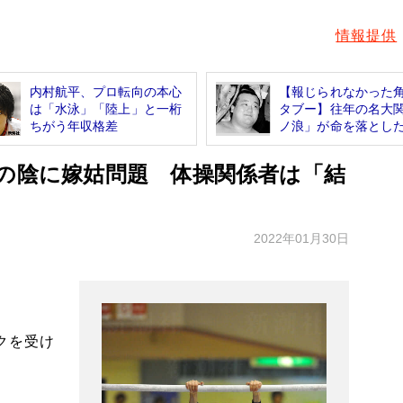
情報提供
内村航平、プロ転向の本心
【報じられなかった
は「水泳」「陸上」と一桁
タブー】往年の名大
ちがう年収格差
ノ浪」が命を落とした.
”の陰に嫁姑問題 体操関係者は「結
2022年01月30日
クを受け
。