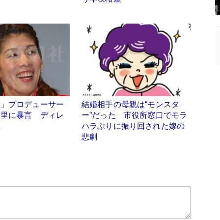
陸」プロデューサー
結婚相手の母親は“モンスタ
保里に暴言 ディレ
ー”だった 市役所窓口でモラ
怒
ハラぶりに振り回された嫁の
悲劇