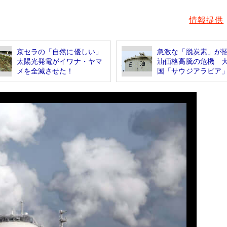
情報提供
京セラの「自然に優しい」
急激な「脱炭素」が
太陽光発電がイワナ・ヤマ
油価格高騰の危機 
メを全滅させた！
国「サウジアラビア」.