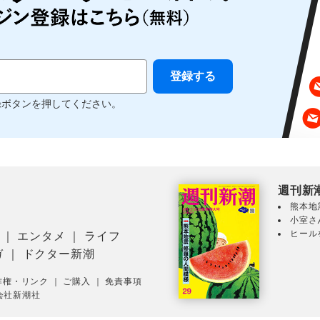
録ボタンを押してください。
週刊新
熊本地
小室さ
ヒール
｜
エンタメ
｜
ライフ
ガ
｜
ドクター新潮
作権・リンク
｜
ご購入
｜
免責事項
会社新潮社