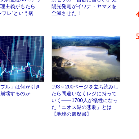
原理主義がもたら
陽光発電がイワナ・ヤマメを
ンフレ”という病
全滅させた！
バブル」は何が引き
193～200ページを立ち読みし
て崩壊するのか
たら間違いなくレジに持って
いく――1700人が犠牲になっ
た「ニオス湖の悲劇」とは
【地球の履歴書】