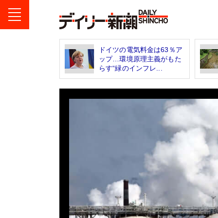
ドイツの電気料金は63％ア
ップ…環境原理主義がもた
らす“緑のインフレ...