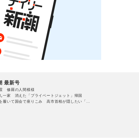
潮 最新号
震 修羅の人間模様
ん一家 消えた「プライベートジェット」帰国
を履いて国会で座りこみ 高市首相が隠したい「...