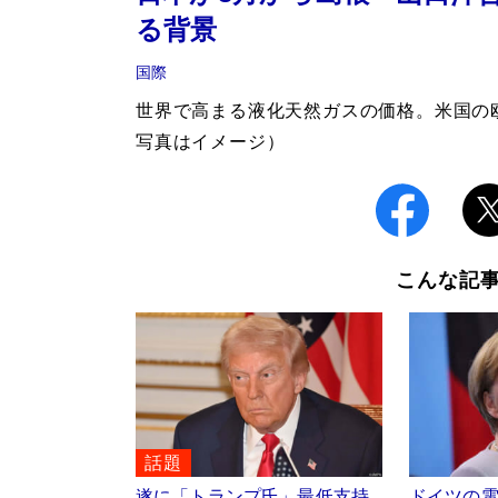
る背景
国際
世界で高まる液化天然ガスの価格。米国の
写真はイメージ）
こんな記
話題
遂に「トランプ氏」最低支持
ドイツの電