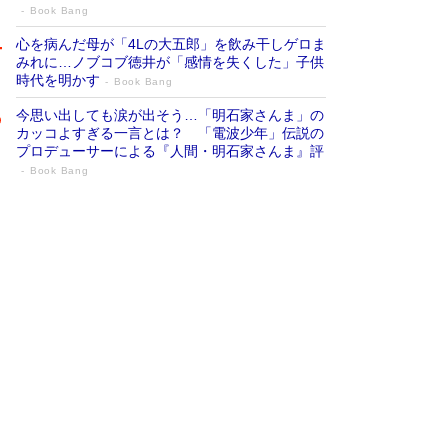
Book Bang
心を病んだ母が「4Lの大五郎」を飲み干しゲロま
みれに…ノブコブ徳井が「感情を失くした」子供
時代を明かす
Book Bang
今思い出しても涙が出そう…「明石家さんま」の
カッコよすぎる一言とは？ 「電波少年」伝説の
プロデューサーによる『人間・明石家さんま』評
Book Bang
「『火垂るの墓』は、大嘘である」原作者
が抱き続けた“自責の念”とは…「自己憐憫
は描きたくない」監督が徹底的にこだわっ
たこと（後編） #戦争の記憶
Book Bang
「叱って伸びるやつは、褒めたらもっと伸びる」
俳優・高嶋政伸が家族に教わった“人を育てるコ
ツ”…芸への考え方を明かす
Book Bang
美輪明宏 晩年の回答を集めた『ほほえんで生き
るための人生相談』がランクイン［エンターテイ
メントベストセラー］
Book Bang
「宇宙兄弟」最終46巻がベストセラー1位 宇宙