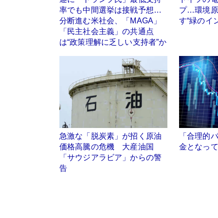
率でも中間選挙は接戦予想…
プ…環境
分断進む米社会、「MAGA」
す“緑のイ
「民主社会主義」の共通点
は“政策理解に乏しい支持者”か
急激な「脱炭素」が招く原油
「合理的
価格高騰の危機 大産油国
金となっ
「サウジアラビア」からの警
告