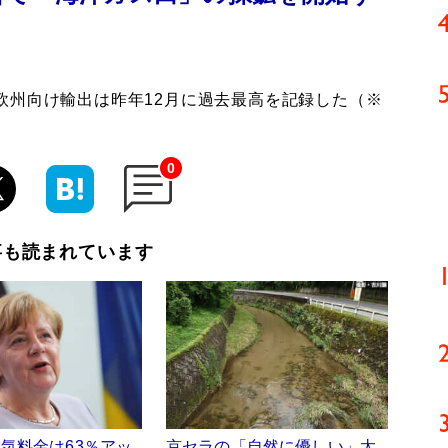
欧州向け輸出は昨年12月に過去最高を記録した（※
0
事も読まれています
気料金は63％アッ
京セラの「自然に優しい」太