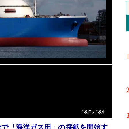
1枚目／1枚中
合で「海洋ガス田」の採鉱を開始す