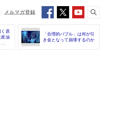
メルマガ登録
招く原
「合理的バブル」は何が引
大産油
き金となって崩壊するのか
..