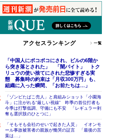
アクセスランキング
一覧
「中国人にボコボコにされ、ビルの6階か
ら突き落とされた」 「闇バイト」 トク
リュウの使い捨てにされた悲惨すぎる実
態 募集時の約束は「月収300万円」も、
組織に入った瞬間、「お前たちは…」
「ゾンビたばこ売人」と肩組みショット「小園海
斗」に注がれる“厳しい視線” 昨季の首位打者も
今季は打撃低調、守備にも不安 「レギュラー剥
奪も選択肢のひとつに」
「そもそも会社のせいで起きた人災」 イオンモ
ール事故被害者の親族が慟哭の証言 「最後の言
葉は…」