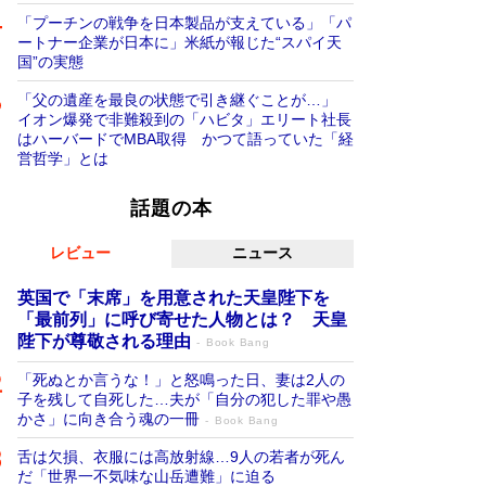
「プーチンの戦争を日本製品が支えている」「パ
ートナー企業が日本に」米紙が報じた“スパイ天
国”の実態
「父の遺産を最良の状態で引き継ぐことが…」
イオン爆発で非難殺到の「ハビタ」エリート社長
はハーバードでMBA取得 かつて語っていた「経
営哲学」とは
話題の本
レビュー
ニュース
英国で「末席」を用意された天皇陛下を
「最前列」に呼び寄せた人物とは？ 天皇
陛下が尊敬される理由
Book Bang
「死ぬとか言うな！」と怒鳴った日、妻は2人の
子を残して自死した…夫が「自分の犯した罪や愚
かさ」に向き合う魂の一冊
Book Bang
舌は欠損、衣服には高放射線…9人の若者が死ん
だ「世界一不気味な山岳遭難」に迫る