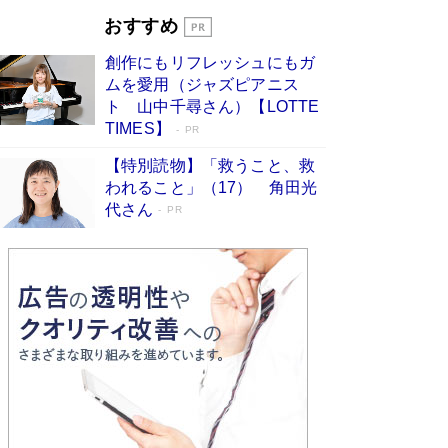
開発への関心を押し上げた18年の物語に幕 特装
おすすめ
版には「宇宙で描かれたマンガ」も収録
Book Bang
創作にもリフレッシュにもガ
友近氏、絶賛！ 鎌倉を舞台に、孤独を抱えた
ムを愛用（ジャズピアニス
人々が新たな一歩を踏み出す連作短篇集『海のほ
ト 山中千尋さん）【LOTTE
とりのプラネット』試し読み
Book Bang
TIMES】
PR
【特別読物】「救うこと、救
われること」（17） 角田光
代さん
PR