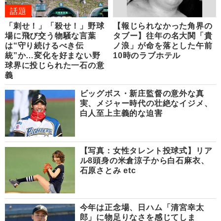
話題
「刺せ！」「殺せ！」野球
【報じられなかった角界の
場に飛び交う物騒な言葉
タブー】往年の名大関「貴
は“守り続けるべき伝
ノ浪」が命を落とした午前
統”か…変化を好まない野
10時のラブホテル
球界に投じられた一石の意
義
ビッグボス・新庄監督の意外な真
実、メジャー時代の壮絶なイジメ、
白人至上主義的な迫害
【写真：女性タレント投球式】リア
ル8頭身の米倉涼子から白石麻衣、
石原さとみ etc
今年は正念場、日ハム「清宮幸太
郎」に物足りなさを感じてしま