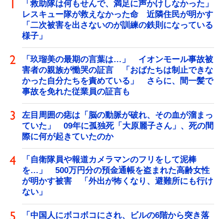
「救助隊は何もせんで、満足に声かけしなかった」
レスキュー隊が救えなかった命 近隣住民が明かす
「二次被害を出さないのが訓練の鉄則になっている
様子」
「玖瑠美の最期の言葉は…」 イオンモール事故被
害者の親族が慟哭の証言 「おばたちは制止できな
かった自分たちを責めている」 さらに、間一髪で
事故を免れた従業員の証言も
左目周囲の痣は「脳の動脈が破れ、その血が溜まっ
ていた」 09年に孤独死「大原麗子さん」、死の間
際に何が起きていたのか
「自衛隊員や報道カメラマンのフリをして泥棒
を…」 500万円分の預金通帳を盗まれた高齢女性
が明かす被害 「外出が怖くなり、避難所にも行け
ない」
「中国人にボコボコにされ、ビルの6階から突き落