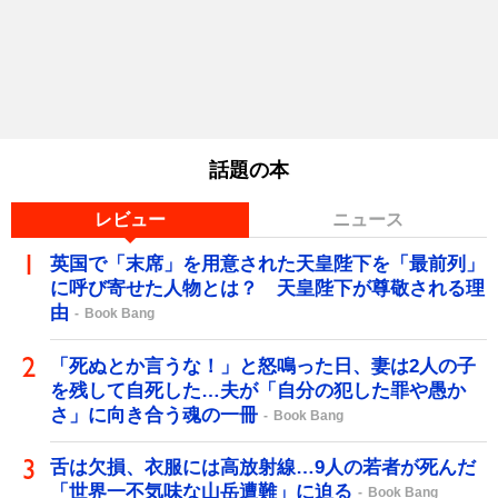
話題の本
レビュー
ニュース
英国で「末席」を用意された天皇陛下を「最前列」
に呼び寄せた人物とは？ 天皇陛下が尊敬される理
由
Book Bang
「死ぬとか言うな！」と怒鳴った日、妻は2人の子
を残して自死した…夫が「自分の犯した罪や愚か
さ」に向き合う魂の一冊
Book Bang
舌は欠損、衣服には高放射線…9人の若者が死んだ
「世界一不気味な山岳遭難」に迫る
Book Bang