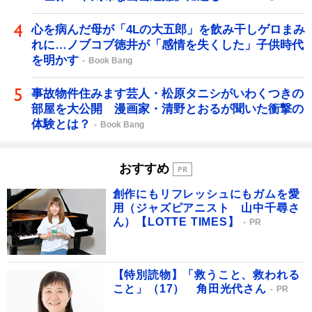
心を病んだ母が「4Lの大五郎」を飲み干しゲロまみ
れに…ノブコブ徳井が「感情を失くした」子供時代
を明かす
Book Bang
事故物件住みます芸人・松原タニシがいわくつきの
部屋を大公開 漫画家・清野とおるが聞いた衝撃の
体験とは？
Book Bang
おすすめ
創作にもリフレッシュにもガムを愛
用（ジャズピアニスト 山中千尋さ
ん）【LOTTE TIMES】
PR
【特別読物】「救うこと、救われる
こと」（17） 角田光代さん
PR