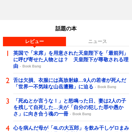
話題の本
レビュー
ニュース
英国で「末席」を用意された天皇陛下を「最前列」
に呼び寄せた人物とは？ 天皇陛下が尊敬される理
由
Book Bang
舌は欠損、衣服には高放射線…9人の若者が死んだ
「世界一不気味な山岳遭難」に迫る
Book Bang
「死ぬとか言うな！」と怒鳴った日、妻は2人の子
を残して自死した…夫が「自分の犯した罪や愚か
さ」に向き合う魂の一冊
Book Bang
心を病んだ母が「4Lの大五郎」を飲み干しゲロまみ