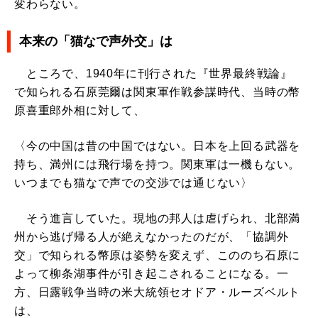
変わらない。
本来の「猫なで声外交」は
ところで、1940年に刊行された『世界最終戦論』
で知られる石原莞爾は関東軍作戦参謀時代、当時の幣
原喜重郎外相に対して、
〈今の中国は昔の中国ではない。日本を上回る武器を
持ち、満州には飛行場を持つ。関東軍は一機もない。
いつまでも猫なで声での交渉では通じない〉
そう進言していた。現地の邦人は虐げられ、北部満
州から逃げ帰る人が絶えなかったのだが、「協調外
交」で知られる幣原は姿勢を変えず、こののち石原に
よって柳条湖事件が引き起こされることになる。一
方、日露戦争当時の米大統領セオドア・ルーズベルト
は、