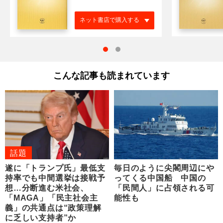
ネット書店で購入する
こんな記事も読まれています
話題
遂に「トランプ氏」最低支
毎日のように尖閣周辺にや
持率でも中間選挙は接戦予
ってくる中国船 中国の
想…分断進む米社会、
「民間人」に占領される可
「MAGA」「民主社会主
能性も
義」の共通点は“政策理解
に乏しい支持者”か