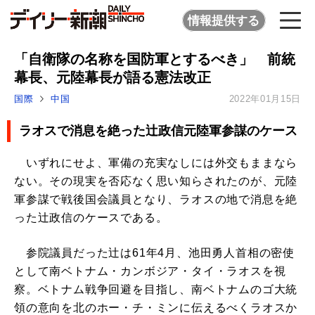
情報提供する
「自衛隊の名称を国防軍とするべき」 前統
幕長、元陸幕長が語る憲法改正
国際
中国
2022年01月15日
ラオスで消息を絶った辻政信元陸軍参謀のケース
いずれにせよ、軍備の充実なしには外交もままなら
ない。その現実を否応なく思い知らされたのが、元陸
軍参謀で戦後国会議員となり、ラオスの地で消息を絶
った辻政信のケースである。
参院議員だった辻は61年4月、池田勇人首相の密使
として南ベトナム・カンボジア・タイ・ラオスを視
察。ベトナム戦争回避を目指し、南ベトナムのゴ大統
領の意向を北のホー・チ・ミンに伝えるべくラオスか