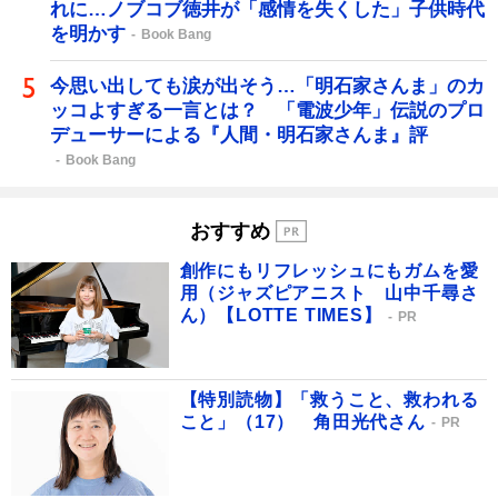
れに…ノブコブ徳井が「感情を失くした」子供時代
を明かす
Book Bang
今思い出しても涙が出そう…「明石家さんま」のカ
ッコよすぎる一言とは？ 「電波少年」伝説のプロ
デューサーによる『人間・明石家さんま』評
Book Bang
おすすめ
創作にもリフレッシュにもガムを愛
用（ジャズピアニスト 山中千尋さ
ん）【LOTTE TIMES】
PR
【特別読物】「救うこと、救われる
こと」（17） 角田光代さん
PR