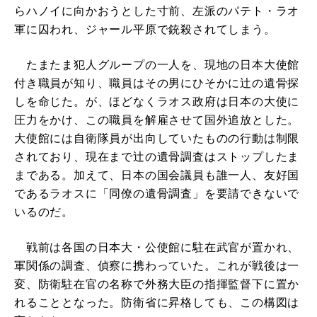
らハノイに向かおうとした寸前、左派のパテト・ラオ
軍に囚われ、ジャール平原で銃殺されてしまう。
たまたま犯人グループの一人を、現地の日本大使館
付き職員が知り、職員はその男にひそかに辻の遺骨探
しを命じた。が、ほどなくラオス政府は日本の大使に
圧力をかけ、この職員を解雇させて国外追放とした。
大使館には自衛隊員が出向していたものの行動は制限
されており、現在まで辻の遺骨調査はストップしたま
まである。加えて、日本の国会議員も誰一人、友好国
であるラオスに「同僚の遺骨調査」を要請できないで
いるのだ。
戦前は各国の日本大・公使館に駐在武官が置かれ、
軍関係の調査、偵察に携わっていた。これが戦後は一
変、防衛駐在官の名称で外務大臣の指揮監督下に置か
れることとなった。防衛省に昇格しても、この構図は