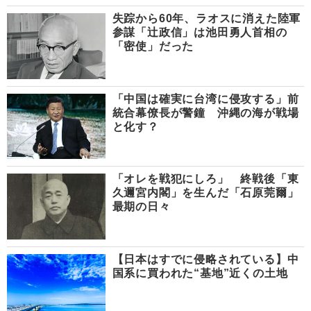
失踪から60年、ラオスに消えた陸軍
参謀「辻政信」は池田勇人首相の
「密使」だった
「中国は確実に台湾に侵攻する」前
統合幕僚長が警鐘 沖縄の海が戦場
と化す？
「オレを戦犯にしろ」 終戦後「東
久邇宮内閣」を生んだ「石原莞爾」
最期の日々
【日本はすでに侵略されている】中
国系に買われた“基地”近くの土地