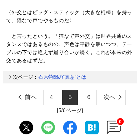
〈外交とはビッグ・スティック（大きな棍棒）を持っ
て、猫なで声でやるものだ〉
と言ったという。「猫なで声外交」は世界共通のス
タンスではあるものの、声色は平静を装いつつ、テー
ブルの下では絶えず蹴り合いが続く。これが本来の外
交であるはずだ。
次ページ：
石原莞爾の“真意”とは
前へ
4
5
6
次へ
[5/6ページ]
0