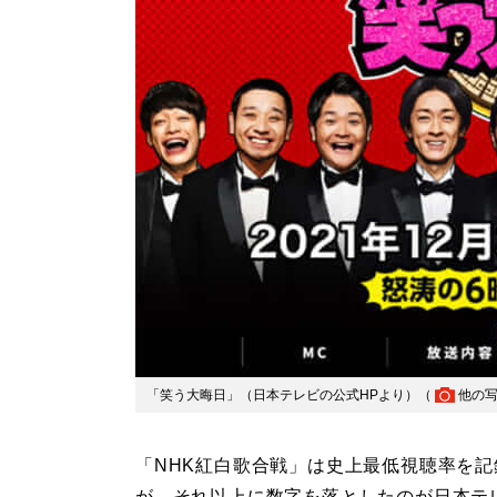
「笑う大晦日」（日本テレビの公式HPより）（
他の
「NHK紅白歌合戦」は史上最低視聴率を記
が、それ以上に数字を落としたのが日本テ