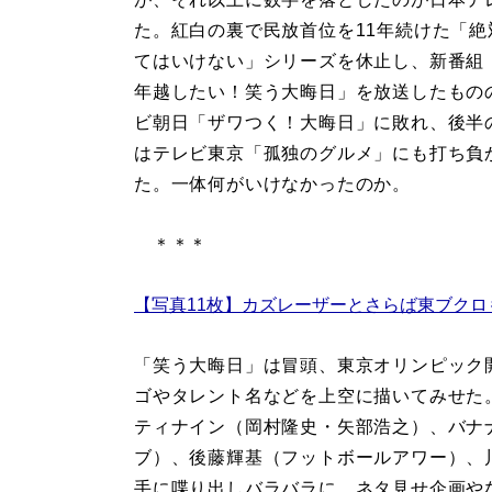
た。紅白の裏で民放首位を11年続けた「絶
てはいけない」シリーズを休止し、新番組
年越したい！笑う大晦日」を放送したもの
ビ朝日「ザワつく！大晦日」に敗れ、後半
はテレビ東京「孤独のグルメ」にも打ち負
た。一体何がいけなかったのか。
＊＊＊
【写真11枚】カズレーザーとさらば東ブク
「笑う大晦日」は冒頭、東京オリンピック
ゴやタレント名などを上空に描いてみせた
ティナイン（岡村隆史・矢部浩之）、バナ
ブ）、後藤輝基（フットボールアワー）、
手に喋り出しバラバラに。ネタ見せ企画や