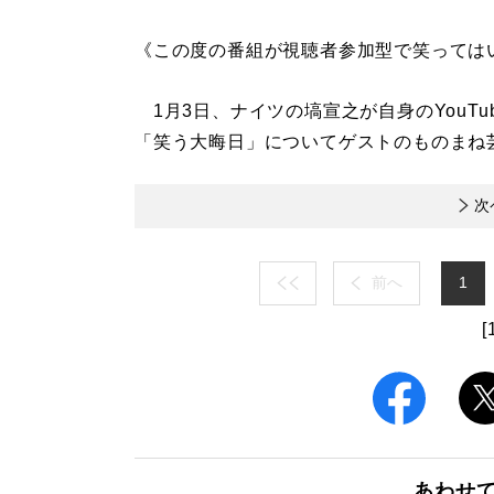
《この度の番組が視聴者参加型で笑っては
1月3日、ナイツの塙宣之が自身のYouT
「笑う大晦日」についてゲストのものまね
次
前へ
1
[
あわせ