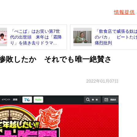
情報提供
「ぺこぱ」はお笑い第7世
「飲食店で威張る奴
代の出世頭 来年は「霜降
のバカ」 ビートた
り」を抜き去りドラマ...
痛烈批判
惨敗したか それでも唯一絶賛さ
2022年01月07日