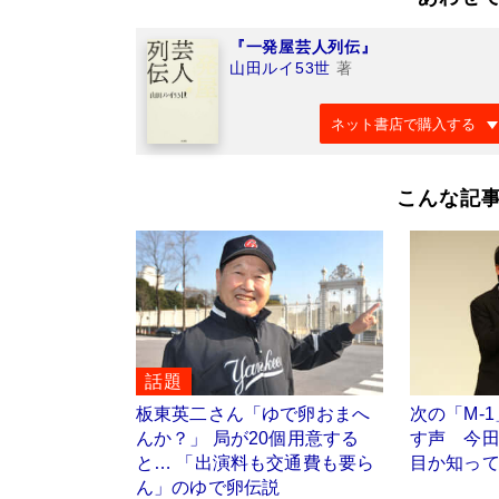
『一発屋芸人列伝』
山田ルイ53世
著
ネット書店で購入する
こんな記
話題
板東英二さん「ゆで卵おまへ
次の「M-
んか？」 局が20個用意する
す声 今
と… 「出演料も交通費も要ら
目か知っ
ん」のゆで卵伝説