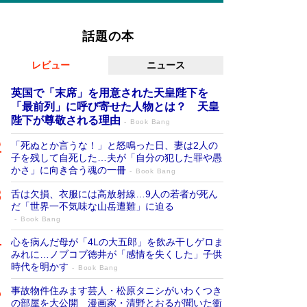
話題の本
レビュー
ニュース
英国で「末席」を用意された天皇陛下を
「最前列」に呼び寄せた人物とは？ 天皇
陛下が尊敬される理由
Book Bang
「死ぬとか言うな！」と怒鳴った日、妻は2人の
子を残して自死した…夫が「自分の犯した罪や愚
かさ」に向き合う魂の一冊
Book Bang
舌は欠損、衣服には高放射線…9人の若者が死ん
だ「世界一不気味な山岳遭難」に迫る
Book Bang
心を病んだ母が「4Lの大五郎」を飲み干しゲロま
みれに…ノブコブ徳井が「感情を失くした」子供
時代を明かす
Book Bang
事故物件住みます芸人・松原タニシがいわくつき
の部屋を大公開 漫画家・清野とおるが聞いた衝