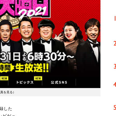
写真を見る
）
録した
レビだっ