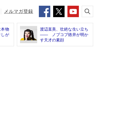
メルマガ登録
は本物
渡辺直美、壮絶な生い立ち
けしが
―― ノブコブ徳井が明か
す天才の素顔