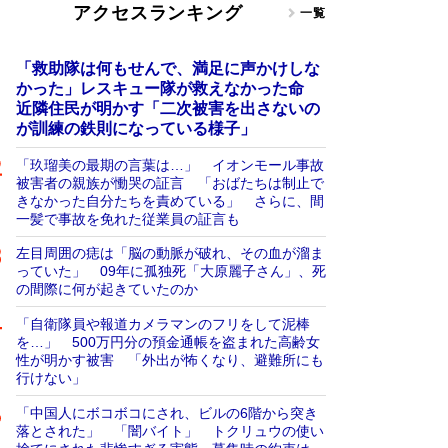
アクセスランキング
一覧
「救助隊は何もせんで、満足に声かけしな
かった」レスキュー隊が救えなかった命
近隣住民が明かす「二次被害を出さないの
が訓練の鉄則になっている様子」
「玖瑠美の最期の言葉は…」 イオンモール事故
被害者の親族が慟哭の証言 「おばたちは制止で
きなかった自分たちを責めている」 さらに、間
一髪で事故を免れた従業員の証言も
左目周囲の痣は「脳の動脈が破れ、その血が溜ま
っていた」 09年に孤独死「大原麗子さん」、死
の間際に何が起きていたのか
「自衛隊員や報道カメラマンのフリをして泥棒
を…」 500万円分の預金通帳を盗まれた高齢女
性が明かす被害 「外出が怖くなり、避難所にも
行けない」
「中国人にボコボコにされ、ビルの6階から突き
落とされた」 「闇バイト」 トクリュウの使い