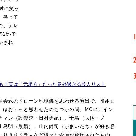
対に笑っ
「笑って
の、テレ
の2部で
かされ
ロも？実は「元相方」だった意外過ぎる芸人リスト
開会式のドローン地球儀を思わせる演出で、番組ロ
。ほお～っと思わせたのもつかの間、MCのナイン
ナマン（設楽統・日村勇紀）、千鳥（大悟・ノ
川島明（麒麟）、山内健司（かまいたち）が好き勝
なりきりドラマなど様々な企画が放送されたもの