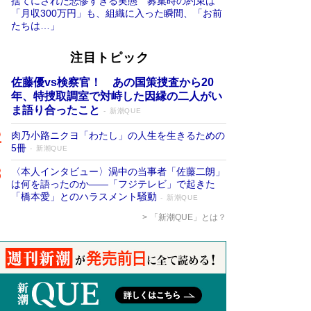
捨てにされた悲惨すぎる実態 募集時の約束は
「月収300万円」も、組織に入った瞬間、「お前
たちは…」
注目トピック
佐藤優vs検察官！ あの国策捜査から20
年、特捜取調室で対峙した因縁の二人がい
ま語り合ったこと
新潮QUE
肉乃小路ニクヨ「わたし」の人生を生きるための
5冊
新潮QUE
〈本人インタビュー〉渦中の当事者「佐藤二朗」
は何を語ったのか――「フジテレビ」で起きた
「橋本愛」とのハラスメント騒動
新潮QUE
「新潮QUE」とは？