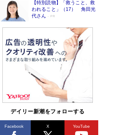
【特別読物】「救うこと、救
われること」（17） 角田光
代さん
PR
デイリー新潮をフォローする
Facebook
X
YouTube