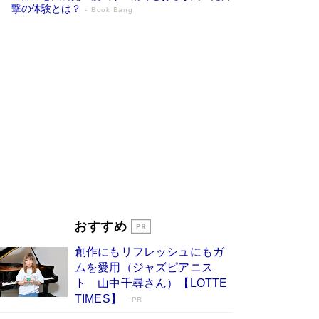
撃の体験とは？
Book Bang
追悼・東野圭吾さん 週間ベストセラーラ
ンキングに『容疑者Xの献身』『白夜行』
など代表作が並ぶ［文庫ベストセラー］
Book Bang
73歳でも働くしかない 「老後レス時代」に交通
誘導員の独白が話題
Book Bang
「なんで？ そんな馬鹿な……」90歳になった作
家・阿刀田高さんが、ひとり暮らしの生活を明か
す
Book Bang
竹内由恵の前に現れた「テレビ観ないんだよね
ぇ」という男性…夫を選んでテレ朝退社したワケ
Book Bang
おすすめ
和田秀樹の70代、80代向け新書がベスト3を独
創作にもリフレッシュにもガ
占 上半期1位にも選出［新書ベストセラー］
ムを愛用（ジャズピアニス
Book Bang
ト 山中千尋さん）【LOTTE
TIMES】
PR