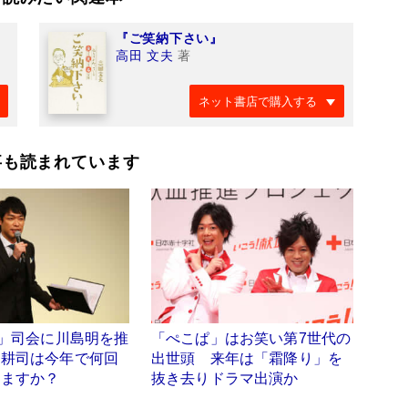
『ご笑納下さい』
高田 文夫
著
ネット書店で購入する
事も読まれています
1」司会に川島明を推
「ぺこぱ」はお笑い第7世代の
田耕司は今年で何回
出世頭 来年は「霜降り」を
てますか？
抜き去りドラマ出演か