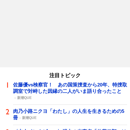
注目トピック
佐藤優vs検察官！ あの国策捜査から20年、特捜取
調室で対峙した因縁の二人がいま語り合ったこと
新潮QUE
肉乃小路ニクヨ「わたし」の人生を生きるための5
冊
新潮QUE