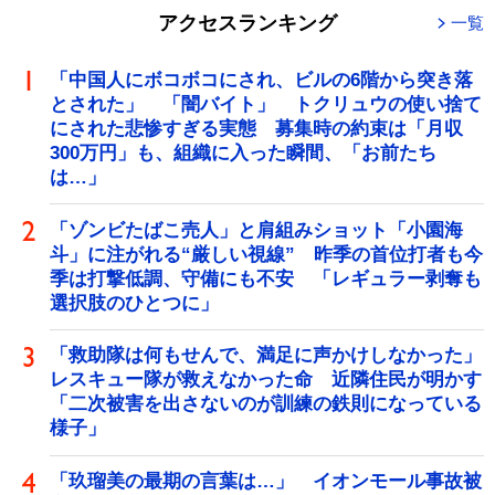
アクセスランキング
一覧
「中国人にボコボコにされ、ビルの6階から突き落
とされた」 「闇バイト」 トクリュウの使い捨て
にされた悲惨すぎる実態 募集時の約束は「月収
300万円」も、組織に入った瞬間、「お前たち
は…」
「ゾンビたばこ売人」と肩組みショット「小園海
斗」に注がれる“厳しい視線” 昨季の首位打者も今
季は打撃低調、守備にも不安 「レギュラー剥奪も
選択肢のひとつに」
「救助隊は何もせんで、満足に声かけしなかった」
レスキュー隊が救えなかった命 近隣住民が明かす
「二次被害を出さないのが訓練の鉄則になっている
様子」
「玖瑠美の最期の言葉は…」 イオンモール事故被