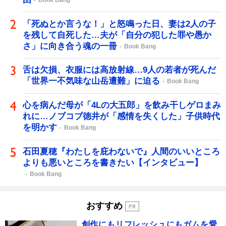
「死ぬとか言うな！」と怒鳴った日、妻は2人の子
を残して自死した…夫が「自分の犯した罪や愚か
さ」に向き合う魂の一冊
Book Bang
舌は欠損、衣服には高放射線…9人の若者が死んだ
「世界一不気味な山岳遭難」に迫る
Book Bang
心を病んだ母が「4Lの大五郎」を飲み干しゲロまみ
れに…ノブコブ徳井が「感情を失くした」子供時代
を明かす
Book Bang
石田夏穂『わたしを庇わないで』人間のいいところ
よりも悪いところを書きたい【インタビュー】
Book Bang
おすすめ
創作にもリフレッシュにもガムを愛