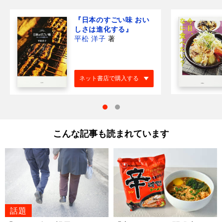
『日本のすごい味 おい
しさは進化する』
平松 洋子
著
ネット書店で購入する
こんな記事も読まれています
話題