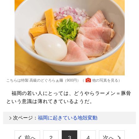
こちらは特製 高級のどぐろらぁ麺（900円）（
他の写真を見る
）
福岡の若い人にとっては、どうやらラーメン＝豚骨
という意識は薄れてきているようだ。
次ページ：
福岡に起きている地殻変動
前へ
2
3
4
次へ