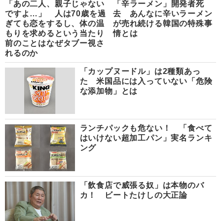
「あの二人、親子じゃない
「辛ラーメン」開発者死
ですよ…」 人は70歳を過
去 あんなに辛いラーメン
ぎても恋をするし、体の温
が売れ続ける韓国の特殊事
もりを求めるという当たり
情とは
前のことはなぜタブー視さ
れるのか
「カップヌードル」は2種類あっ
た 米国品には入っていない「危険
な添加物」とは
ランチパックも危ない！ 「食べて
はいけない超加工パン」実名ランキ
ング
「飲食店で威張る奴」は本物のバ
カ！ ビートたけしの大正論