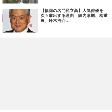
【福岡の名門私立高】人気俳優を
次々輩出する理由 陣内孝則、松重
豊、鈴木浩介…