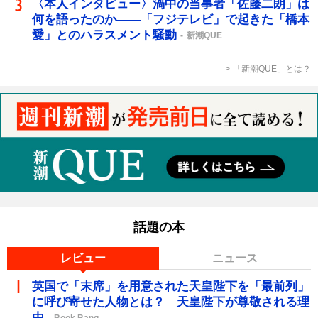
〈本人インタビュー〉渦中の当事者「佐藤二朗」は
何を語ったのか――「フジテレビ」で起きた「橋本
愛」とのハラスメント騒動
新潮QUE
「新潮QUE」とは？
話題の本
レビュー
ニュース
英国で「末席」を用意された天皇陛下を「最前列」
に呼び寄せた人物とは？ 天皇陛下が尊敬される理
由
Book Bang