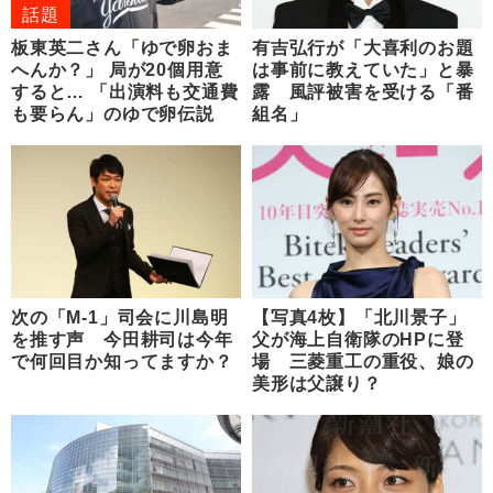
話題
板東英二さん「ゆで卵おま
有吉弘行が「大喜利のお題
へんか？」 局が20個用意
は事前に教えていた」と暴
すると… 「出演料も交通費
露 風評被害を受ける「番
も要らん」のゆで卵伝説
組名」
次の「M-1」司会に川島明
【写真4枚】「北川景子」
を推す声 今田耕司は今年
父が海上自衛隊のHPに登
で何回目か知ってますか？
場 三菱重工の重役、娘の
美形は父譲り？