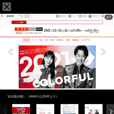
2/7
「紅白歌合戦」（NHKの公式HPより）