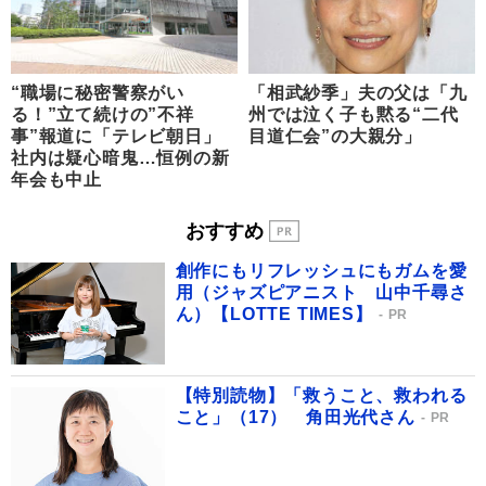
“職場に秘密警察がい
「相武紗季」夫の父は「九
る！”立て続けの”不祥
州では泣く子も黙る“二代
事”報道に「テレビ朝日」
目道仁会”の大親分」
社内は疑心暗鬼…恒例の新
年会も中止
おすすめ
創作にもリフレッシュにもガムを愛
用（ジャズピアニスト 山中千尋さ
ん）【LOTTE TIMES】
PR
【特別読物】「救うこと、救われる
こと」（17） 角田光代さん
PR