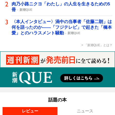
肉乃小路ニクヨ「わたし」の人生を生きるための5
冊
新潮QUE
〈本人インタビュー〉渦中の当事者「佐藤二朗」は
何を語ったのか――「フジテレビ」で起きた「橋本
愛」とのハラスメント騒動
新潮QUE
「新潮QUE」とは？
話題の本
レビュー
ニュース