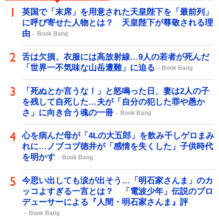
英国で「末席」を用意された天皇陛下を「最前列」
に呼び寄せた人物とは？ 天皇陛下が尊敬される理
由
Book Bang
舌は欠損、衣服には高放射線…9人の若者が死んだ
「世界一不気味な山岳遭難」に迫る
Book Bang
「死ぬとか言うな！」と怒鳴った日、妻は2人の子
を残して自死した…夫が「自分の犯した罪や愚か
さ」に向き合う魂の一冊
Book Bang
心を病んだ母が「4Lの大五郎」を飲み干しゲロまみ
れに…ノブコブ徳井が「感情を失くした」子供時代
を明かす
Book Bang
今思い出しても涙が出そう…「明石家さんま」のカ
ッコよすぎる一言とは？ 「電波少年」伝説のプロ
デューサーによる『人間・明石家さんま』評
Book Bang