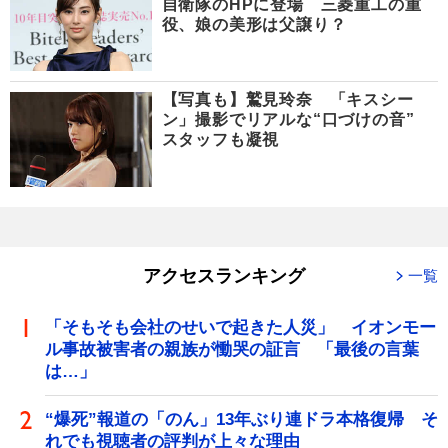
自衛隊のHPに登場 三菱重工の重
役、娘の美形は父譲り？
【写真も】鷲見玲奈 「キスシー
ン」撮影でリアルな“口づけの音”
スタッフも凝視
アクセスランキング
一覧
「そもそも会社のせいで起きた人災」 イオンモー
ル事故被害者の親族が慟哭の証言 「最後の言葉
は…」
“爆死”報道の「のん」13年ぶり連ドラ本格復帰 そ
れでも視聴者の評判が上々な理由