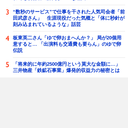
“数秒のサービス”で仕事を干された人気司会者「前
田武彦さん」 生涯現役だった気概と「体に秒針が
刻み込まれているような」話芸
板東英二さん「ゆで卵おまへんか？」 局が20個用
意すると… 「出演料も交通費も要らん」のゆで卵
伝説
「将来的に年約2500億円という莫大な金額に…」
三井物産「鉄鉱石事業」爆発的収益力の秘密とは