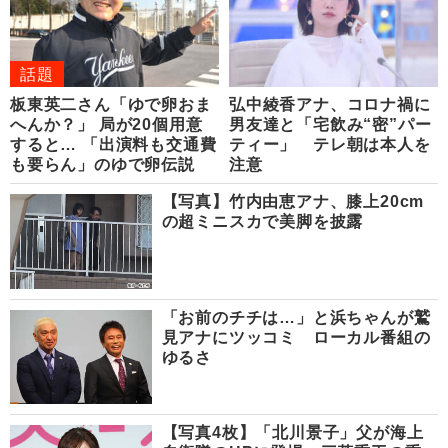
話題
板東英二さん「ゆで卵おま
弘中綾香アナ、コロナ禍に
へんか？」 局が20個用意
男友達と「宅飲み“密”パー
すると… 「出演料も交通費
ティー」 テレ朝は本人を
も要らん」のゆで卵伝説
注意
【写真】竹内由恵アナ、膝上20cm
の超ミニスカで美脚を披露
「お前のチチは…」と浜ちゃんが鷲
見アナにツッコミ ローカル番組の
ゆるさ
【写真4枚】「北川景子」父が海上