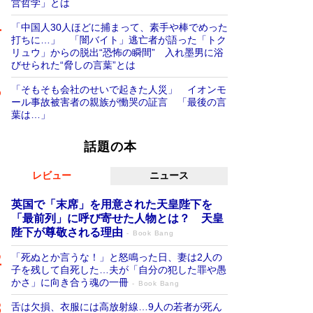
営哲学」とは
「中国人30人ほどに捕まって、素手や棒でめった
打ちに…」 「闇バイト」逃亡者が語った「トク
リュウ」からの脱出“恐怖の瞬間” 入れ墨男に浴
びせられた“脅しの言葉”とは
「そもそも会社のせいで起きた人災」 イオンモ
ール事故被害者の親族が慟哭の証言 「最後の言
葉は…」
話題の本
レビュー
ニュース
英国で「末席」を用意された天皇陛下を
「最前列」に呼び寄せた人物とは？ 天皇
陛下が尊敬される理由
Book Bang
「死ぬとか言うな！」と怒鳴った日、妻は2人の
子を残して自死した…夫が「自分の犯した罪や愚
かさ」に向き合う魂の一冊
Book Bang
舌は欠損、衣服には高放射線…9人の若者が死ん