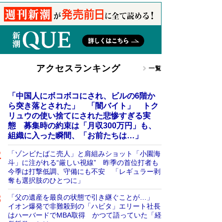
アクセスランキング
一覧
「中国人にボコボコにされ、ビルの6階か
ら突き落とされた」 「闇バイト」 トク
リュウの使い捨てにされた悲惨すぎる実
態 募集時の約束は「月収300万円」も、
組織に入った瞬間、「お前たちは…」
「ゾンビたばこ売人」と肩組みショット「小園海
斗」に注がれる“厳しい視線” 昨季の首位打者も
今季は打撃低調、守備にも不安 「レギュラー剥
奪も選択肢のひとつに」
「父の遺産を最良の状態で引き継ぐことが…」
イオン爆発で非難殺到の「ハビタ」エリート社長
はハーバードでMBA取得 かつて語っていた「経