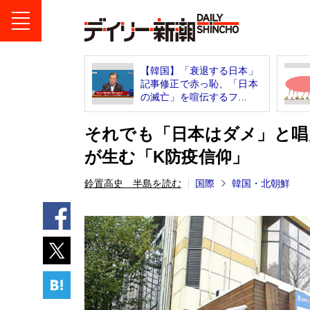
【韓国】「衰退する日本」
記事修正で赤っ恥、「日本
の滅亡」を喧伝するフ...
それでも「日本はダメ」と唱
が生む「K防疫信仰」
鈴置高史 半島を読む
国際
韓国・北朝鮮