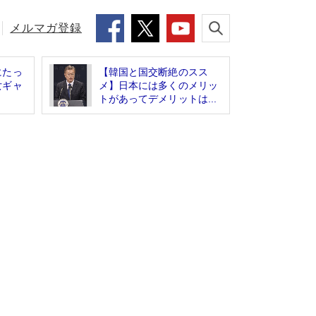
メルマガ登録
にたっ
【韓国と国交断絶のスス
女ギャ
メ】日本には多くのメリッ
トがあってデメリットは...