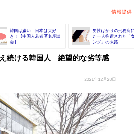
情報提供
韓国は嫌い 日本は大好
男性ばかりの刑務所
き！【中国人若者匿名座談
た一人拘留された「
会】
ング」の末路
え続ける韓国人 絶望的な劣等感
2021年12月28日