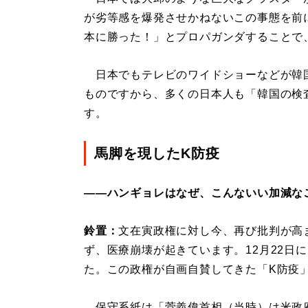
が劣等感を爆発させかねないこの事態を前
本に勝った！」とプロパガンダすることで
日本でもテレビのワイドショーなどが韓
ものですから、多くの日本人も「韓国の検
す。
馬脚を現したK防疫
――ハンギョレはなぜ、こんないい加減な
鈴置：
文在寅政権に対し今、再び批判が高
ず、医療崩壊が起きています。12月22日に
た。この政権が自画自賛してきた「K防疫
保守系紙は「菅義偉首相（当時）は米政