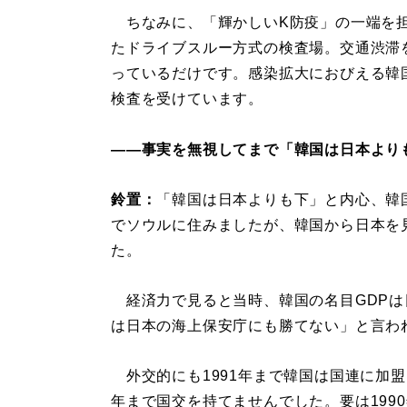
ちなみに、「輝かしいK防疫」の一端を
たドライブスルー方式の検査場。交通渋滞
っているだけです。感染拡大におびえる韓
検査を受けています。
――事実を無視してまで「韓国は日本より
鈴置：
「韓国は日本よりも下」と内心、韓国
でソウルに住みましたが、韓国から日本を
た。
経済力で見ると当時、韓国の名目GDPは
は日本の海上保安庁にも勝てない」と言わ
外交的にも1991年まで韓国は国連に加盟し
年まで国交を持てませんでした。要は199