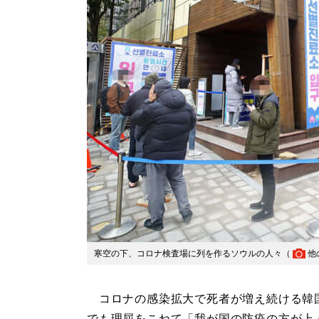
寒空の下、コロナ検査場に列を作るソウルの人々（
他
コロナの感染拡大で死者が増え続ける韓
でも理屈をこねて「我が国の防疫の方が上