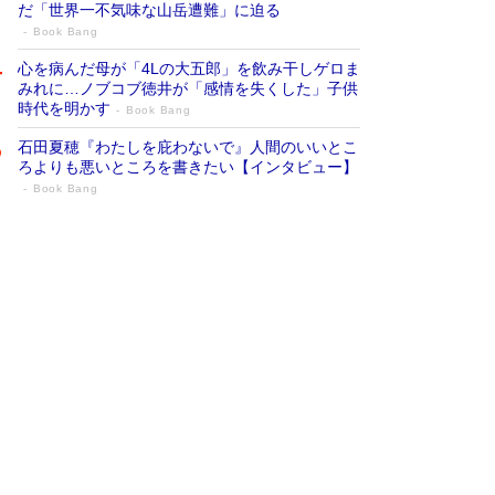
だ「世界一不気味な山岳遭難」に迫る
Book Bang
心を病んだ母が「4Lの大五郎」を飲み干しゲロま
みれに…ノブコブ徳井が「感情を失くした」子供
時代を明かす
Book Bang
石田夏穂『わたしを庇わないで』人間のいいとこ
ろよりも悪いところを書きたい【インタビュー】
Book Bang
73歳でも働くしかない 「老後レス時代」
に交通誘導員の独白が話題
Book Bang
「『火垂るの墓』は、大嘘である」原作者が抱き
続けた“自責の念”とは…「自己憐憫は描きたくな
い」監督が徹底的にこだわったこと（後編） #
戦争の記憶
Book Bang
「なんで？ そんな馬鹿な……」90歳になった作
家・阿刀田高さんが、ひとり暮らしの生活を明か
す
Book Bang
友近氏、絶賛！ 鎌倉を舞台に、孤独を抱えた
人々が新たな一歩を踏み出す連作短篇集『海のほ