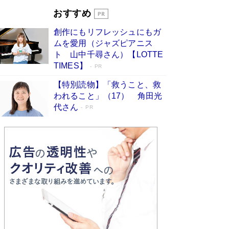
とりのプラネット』試し読み
Book Bang
おすすめ
和田秀樹の70代、80代向け新書がベスト3を独
占 上半期1位にも選出［新書ベストセラー］
創作にもリフレッシュにもガ
Book Bang
ムを愛用（ジャズピアニス
ト 山中千尋さん）【LOTTE
TIMES】
PR
【特別読物】「救うこと、救
われること」（17） 角田光
代さん
PR