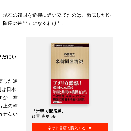
、現在の韓国を危機に追い立てたのは、徹底したK-
「防疫の逆説」になるわけだ。
未だにい
摘した通
制は日本
すが、韓
も上の韓
『米韓同盟消滅』
放せない
鈴置 高史 著
ネット書店で購入する