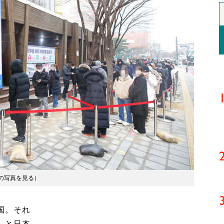
の写真を見る
）
国。それ
」と日本