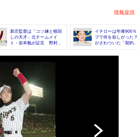
情報提供
新庄監督は「コソ練と根回
イチローは年俸900
しの天才」元チームメイ
プで何を欲しがった
ト・岩本勉が証言 野村...
がざわついた「契約..