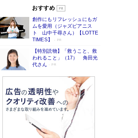
開発への関心を押し上げた18年の物語に幕 特装
おすすめ
版には「宇宙で描かれたマンガ」も収録
Book Bang
創作にもリフレッシュにもガ
友近氏、絶賛！ 鎌倉を舞台に、孤独を抱えた
ムを愛用（ジャズピアニス
人々が新たな一歩を踏み出す連作短篇集『海のほ
ト 山中千尋さん）【LOTTE
とりのプラネット』試し読み
Book Bang
TIMES】
PR
【特別読物】「救うこと、救
われること」（17） 角田光
代さん
PR