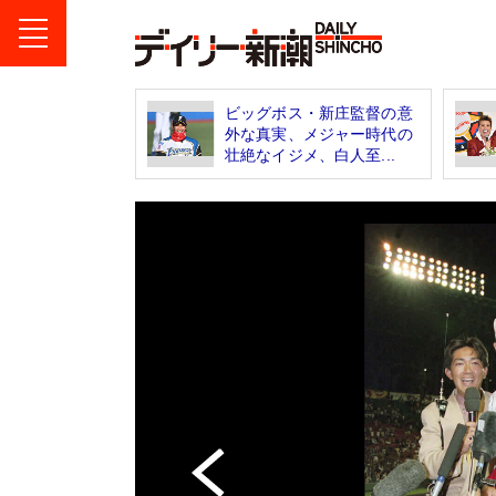
ビッグボス・新庄監督の意
外な真実、メジャー時代の
壮絶なイジメ、白人至...