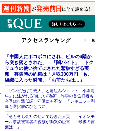
アクセスランキング
一覧
「中国人にボコボコにされ、ビルの6階か
ら突き落とされた」 「闇バイト」 トク
リュウの使い捨てにされた悲惨すぎる実
態 募集時の約束は「月収300万円」も、
組織に入った瞬間、「お前たちは…」
「ゾンビたばこ売人」と肩組みショット「小園海
斗」に注がれる“厳しい視線” 昨季の首位打者も
今季は打撃低調、守備にも不安 「レギュラー剥
奪も選択肢のひとつに」
「そもそも会社のせいで起きた人災」 イオンモ
ール事故被害者の親族が慟哭の証言 「最後の言
葉は…」