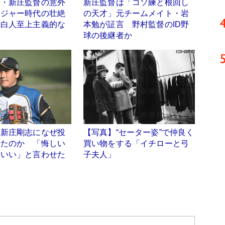
ス・新庄監督の意外
新庄監督は「コソ練と根回し
メジャー時代の壮絶
の天才」元チームメイト・岩
、白人至上主義的な
本勉が証言 野村監督のID野
球の後継者か
は新庄剛志になぜ投
【写真】“セーター姿”で仲良く
せたのか 「悔しい
買い物をする「イチローと弓
わいい」と言わせた
子夫人」