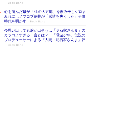
Book Bang
心を病んだ母が「4Lの大五郎」を飲み干しゲロま
みれに…ノブコブ徳井が「感情を失くした」子供
時代を明かす
Book Bang
今思い出しても涙が出そう…「明石家さんま」の
カッコよすぎる一言とは？ 「電波少年」伝説の
プロデューサーによる『人間・明石家さんま』評
Book Bang
「『火垂るの墓』は、大嘘である」原作者
が抱き続けた“自責の念”とは…「自己憐憫
は描きたくない」監督が徹底的にこだわっ
たこと（後編） #戦争の記憶
Book Bang
「叱って伸びるやつは、褒めたらもっと伸びる」
俳優・高嶋政伸が家族に教わった“人を育てるコ
ツ”…芸への考え方を明かす
Book Bang
美輪明宏 晩年の回答を集めた『ほほえんで生き
るための人生相談』がランクイン［エンターテイ
メントベストセラー］
Book Bang
「宇宙兄弟」最終46巻がベストセラー1位 宇宙