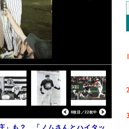
8枚目／22枚中
庄」も？ 「ノムさんとハイタッ