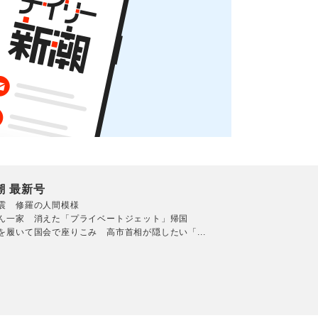
潮 最新号
震 修羅の人間模様
ん一家 消えた「プライベートジェット」帰国
を履いて国会で座りこみ 高市首相が隠したい「...