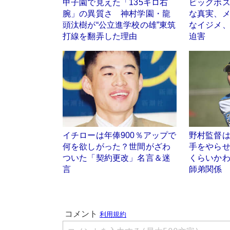
甲子園で見えた「135キロ右
ビッグボ
腕」の異質さ 神村学園・龍
な真実、
頭汰樹が“公立進学校の雄”東筑
なイジメ
打線を翻弄した理由
迫害
イチローは年俸900％アップで
野村監督
何を欲しがった？世間がざわ
手をやら
ついた「契約更改」名言＆迷
くらいか
言
師弟関係