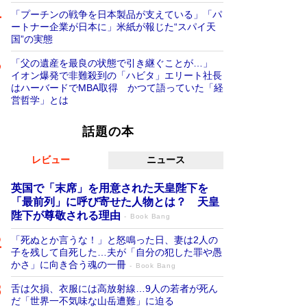
「プーチンの戦争を日本製品が支えている」「パ
ートナー企業が日本に」米紙が報じた“スパイ天
国”の実態
「父の遺産を最良の状態で引き継ぐことが…」
イオン爆発で非難殺到の「ハビタ」エリート社長
はハーバードでMBA取得 かつて語っていた「経
営哲学」とは
話題の本
レビュー
ニュース
英国で「末席」を用意された天皇陛下を
「最前列」に呼び寄せた人物とは？ 天皇
陛下が尊敬される理由
Book Bang
「死ぬとか言うな！」と怒鳴った日、妻は2人の
子を残して自死した…夫が「自分の犯した罪や愚
かさ」に向き合う魂の一冊
Book Bang
舌は欠損、衣服には高放射線…9人の若者が死ん
だ「世界一不気味な山岳遭難」に迫る