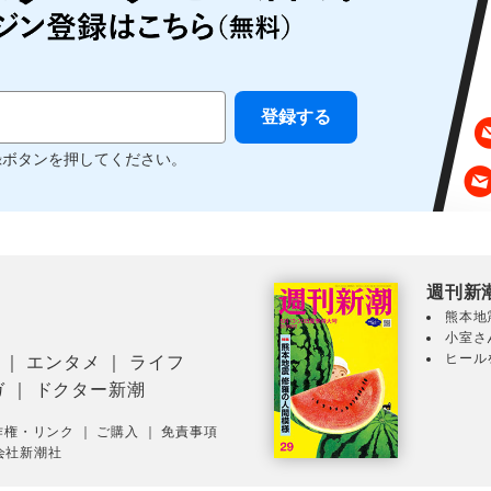
録ボタンを押してください。
週刊新
熊本地
小室さ
ヒール
｜
エンタメ
｜
ライフ
ガ
｜
ドクター新潮
作権・リンク
｜
ご購入
｜
免責事項
会社新潮社