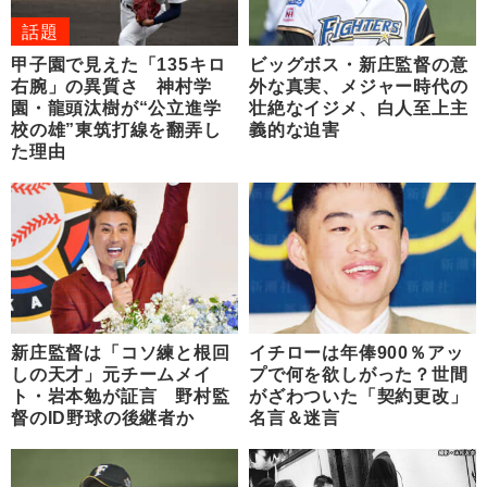
話題
甲子園で見えた「135キロ
ビッグボス・新庄監督の意
右腕」の異質さ 神村学
外な真実、メジャー時代の
園・龍頭汰樹が“公立進学
壮絶なイジメ、白人至上主
校の雄”東筑打線を翻弄し
義的な迫害
た理由
新庄監督は「コソ練と根回
イチローは年俸900％アッ
しの天才」元チームメイ
プで何を欲しがった？世間
ト・岩本勉が証言 野村監
がざわついた「契約更改」
督のID野球の後継者か
名言＆迷言