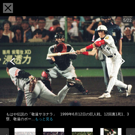
5/22
もはや伝説の「敬遠サヨナラ」 1999年6月12日の巨人戦。12回裏1死1、3
塁、敬遠のボー…
もっと見る