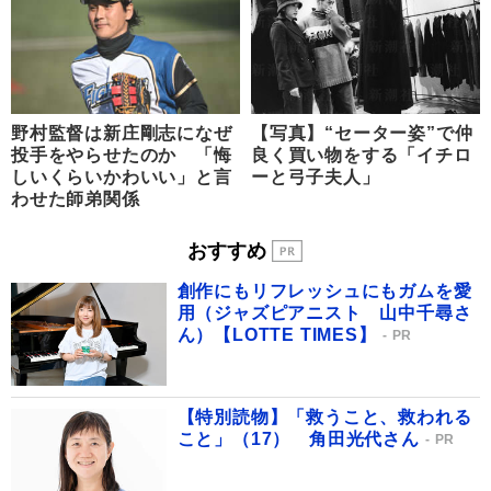
野村監督は新庄剛志になぜ
【写真】“セーター姿”で仲
投手をやらせたのか 「悔
良く買い物をする「イチロ
しいくらいかわいい」と言
ーと弓子夫人」
わせた師弟関係
おすすめ
創作にもリフレッシュにもガムを愛
用（ジャズピアニスト 山中千尋さ
ん）【LOTTE TIMES】
PR
【特別読物】「救うこと、救われる
こと」（17） 角田光代さん
PR