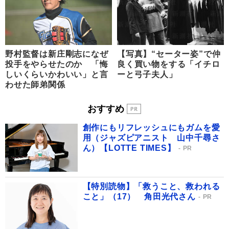
野村監督は新庄剛志になぜ
【写真】“セーター姿”で仲
投手をやらせたのか 「悔
良く買い物をする「イチロ
しいくらいかわいい」と言
ーと弓子夫人」
わせた師弟関係
おすすめ
創作にもリフレッシュにもガムを愛
用（ジャズピアニスト 山中千尋さ
ん）【LOTTE TIMES】
PR
【特別読物】「救うこと、救われる
こと」（17） 角田光代さん
PR