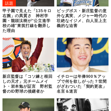
話題
甲子園で見えた「135キロ
ビッグボス・新庄監督の意
右腕」の異質さ 神村学
外な真実、メジャー時代の
園・龍頭汰樹が“公立進学
壮絶なイジメ、白人至上主
校の雄”東筑打線を翻弄し
義的な迫害
た理由
新庄監督は「コソ練と根回
イチローは年俸900％アッ
しの天才」元チームメイ
プで何を欲しがった？世間
ト・岩本勉が証言 野村監
がざわついた「契約更改」
督のID野球の後継者か
名言＆迷言