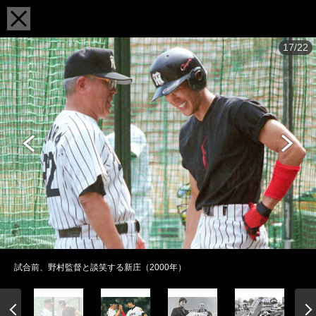
17/22
試合前、野村監督と談笑する新庄（2000年）