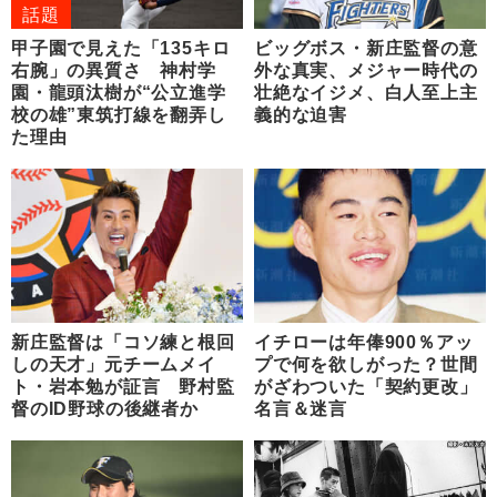
話題
甲子園で見えた「135キロ
ビッグボス・新庄監督の意
右腕」の異質さ 神村学
外な真実、メジャー時代の
園・龍頭汰樹が“公立進学
壮絶なイジメ、白人至上主
校の雄”東筑打線を翻弄し
義的な迫害
た理由
新庄監督は「コソ練と根回
イチローは年俸900％アッ
しの天才」元チームメイ
プで何を欲しがった？世間
ト・岩本勉が証言 野村監
がざわついた「契約更改」
督のID野球の後継者か
名言＆迷言