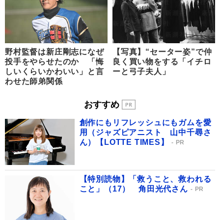
野村監督は新庄剛志になぜ
【写真】“セーター姿”で仲
投手をやらせたのか 「悔
良く買い物をする「イチロ
しいくらいかわいい」と言
ーと弓子夫人」
わせた師弟関係
おすすめ
創作にもリフレッシュにもガムを愛
用（ジャズピアニスト 山中千尋さ
ん）【LOTTE TIMES】
PR
【特別読物】「救うこと、救われる
こと」（17） 角田光代さん
PR