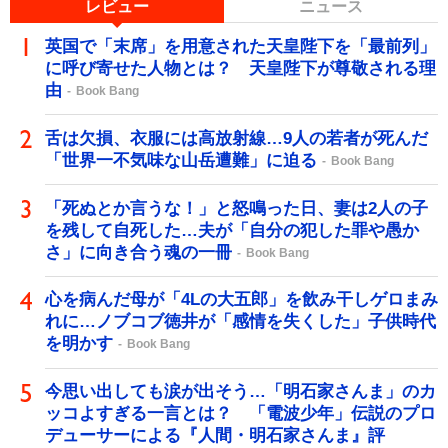
レビュー
ニュース
英国で「末席」を用意された天皇陛下を「最前列」
に呼び寄せた人物とは？ 天皇陛下が尊敬される理
由
Book Bang
舌は欠損、衣服には高放射線…9人の若者が死んだ
「世界一不気味な山岳遭難」に迫る
Book Bang
「死ぬとか言うな！」と怒鳴った日、妻は2人の子
を残して自死した…夫が「自分の犯した罪や愚か
さ」に向き合う魂の一冊
Book Bang
心を病んだ母が「4Lの大五郎」を飲み干しゲロまみ
れに…ノブコブ徳井が「感情を失くした」子供時代
を明かす
Book Bang
今思い出しても涙が出そう…「明石家さんま」のカ
ッコよすぎる一言とは？ 「電波少年」伝説のプロ
デューサーによる『人間・明石家さんま』評