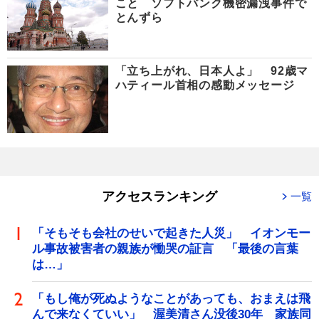
こと ソフトバンク機密漏洩事件で
とんずら
「立ち上がれ、日本人よ」 92歳マ
ハティール首相の感動メッセージ
アクセスランキング
一覧
「そもそも会社のせいで起きた人災」 イオンモー
ル事故被害者の親族が慟哭の証言 「最後の言葉
は…」
「もし俺が死ぬようなことがあっても、おまえは飛
んで来なくていい」 渥美清さん没後30年 家族同